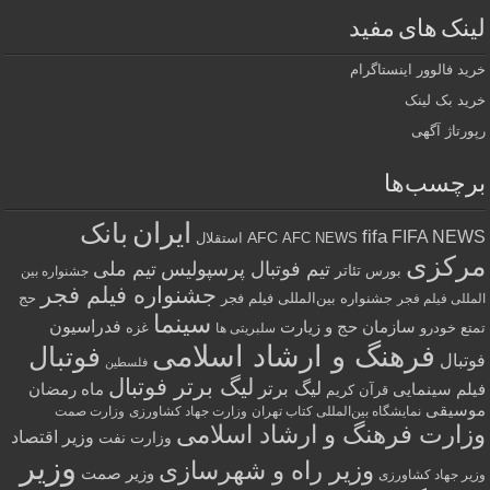
لینک های مفید
خرید فالوور اینستاگرام
خرید بک لینک
رپورتاژ آگهی
برچسب‌ها
ایران
بانک
fifa
FIFA NEWS
AFC
AFC NEWS
استقلال
مرکزی
تیم فوتبال پرسپولیس
تیم ملی
تئاتر
بورس
جشنواره بین
جشنواره فیلم فجر
جشنواره بین‌المللی فیلم فجر
حج
المللی فیلم فجر
سینما
فدراسیون
سازمان حج و زیارت
تمتع
خودرو
غزه
سلبریتی ها
فرهنگ و ارشاد اسلامی
فوتبال
فوتبال
فلسطین
لیگ برتر فوتبال
لیگ برتر
فیلم سینمایی
ماه رمضان
قرآن کریم
موسیقی
نمایشگاه بین‌المللی کتاب تهران
وزارت جهاد کشاورزی
وزارت صمت
وزارت فرهنگ و ارشاد اسلامی
وزیر اقتصاد
وزارت نفت
وزیر
وزیر راه و شهرسازی
وزیر صمت
وزیر جهاد کشاورزی