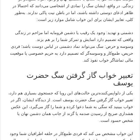
زندگی. در واقع، ایشان سگ را نمادی از اشخاصی می‌دانند که احتمالا در
ظاهر ادعای دوستی داشته باشند، اما در باطن نیت پاکی ندارند. به‌طور
کلی، تعابیر ایشان برای این خواب شامل موارد زیر است:
دشمنی و تهدید: وجود یک رقیب یا دشمن فرومایه اما مزاحم در زندگی
واقعی که تصمیم دارد اسایش و تمرکز شما را بر هم بزند.
وسوسه و حرص: سگ می‌تواند نماد دشمنی در لباس دوست باشد؛ فردی
حریص، طمع‌کار و وسوسه‌گر که تصمیم دارد به حریم خصوصی یا موقعیت
مالی تماشاگر خواب نفوذ کند.
تعبیر خواب گاز گرفتن سگ حضرت
یوسف
یکی از دلواپس‌کننده‌ترین حالت‌های این رویا که جستجوی بسیاری هم دارد،
تعبیر خواب گاز گرفتن سگ حضرت یوسف است. از دیدگاه ایشان، اگر در
خواب ببینید که سگی به شما دعوا کرده و شما را گاز می‌گیرد، این عکس
هشداری صریح از رسیدن صدمه یا گزند از جانب همان دشمن نهان یا
شخص حسود است.
این خواب مشخص می کند که فردی طمع‌کار در حلقه اطرافیان شما وجود