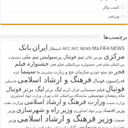
کسب وکار
ورزشی
برچسب‌ها
ایران
بانک
fifa
FIFA NEWS
AFC
AFC NEWS
استقلال
مرکزی
تیم فوتبال پرسپولیس
تیم ملی
تئاتر
بورس
جشنواره
جشنواره فیلم
جشنواره بین‌المللی فیلم فجر
بین المللی فیلم فجر
سینما
فجر
سازمان حج و زیارت
حج تمتع
خودرو
غزه
سلبریتی ها
فرهنگ و ارشاد اسلامی
فدراسیون فوتبال
فلسطین
فوتبال
لیگ برتر فوتبال
لیگ برتر
فیلم سینمایی
قرآن کریم
ماه رمضان
موسیقی
نمایشگاه بین‌المللی کتاب تهران
وزارت جهاد کشاورزی
وزارت فرهنگ و ارشاد اسلامی
وزارت نفت
وزارت صمت
وزیر راه و شهرسازی
وزیر اقتصاد
وزیر
وزیر جهاد کشاورزی
وزیر فرهنگ و ارشاد اسلامی
صمت
وزیر
پرسپولیس
نفت
کتاب
وزیر نیرو
کریستیانو رونالدو النصر عربستان