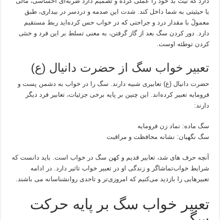
دارد که نیت بد خود را عملی کرده و تصمیم دارد ضربه‌ای احساسی، مالی
یا حیثیتی به شما داخل کند. شدت این صدمه و دردسر در بیداری، طبق
معمولً با مقدار درد و جراحتی که در خواب حس کرده‌اید ربط مستقیم
دارد. دور کردن سگ بعد از گاز گرفتن، به معنی تسلط بر این فرد و خنثی
کردن توطئه اوست.
تعبیر خواب سگ از حضرت دانیال (ع)
حضرت دانیال (ع) تعابیری شبیه دارند. سگ را در خواب به دشمن پست و
فرومایه تعبیر کرده‌اند. این چنین بر پایه برخی جزئیات، تعابیر فرد دیگر
دارند:
سگ ماده: نماد زن فرومایه
سگ نگهبان: نشانه‌ محافظت و مراقبت
آنچه حرف های شد، تعابیر قدیم و کهن سگ در خواب است. باید دانست که
شرایط خواب‌تماشاگر و زندگی او در تعبیر خواب تاثیر دارد. در ادامه
تعبیرهایی را بازدید می‌کنیم که امروزی‌تر و تاحدی روانشناسانه می باشند.
تعبیر خواب سگ بر پایه حرکت
سگ