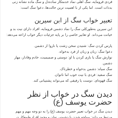
فردی فرومایه، سگ اهلی نماد خدمتکار ساده‌دل و سگ ماده نشانه زنی
بدذات است. اما یکی از با اهمیت ترین حالت‌ها، دعوا سگ است:
تعبیر خواب سگ از ابن سیرین
ابن سیرین به‌طورکلی سگ را نماد دشمن فرومایه، افراد دارای نیت بد و
خیانت می‌داند. او تعابیر خاصی را بر پایه جزئیات دیگر خواب اراعه می‌دهد:
پارس کردن سگ: شنیدن سخن زشت یا ناروا از دشمن.
دعوا سگ: زیان و زیان از فرد بدخواه.
نوازش سگ یا بازی کردن با او: دوستی و صمیمیت، خادم وفادار، مهار
دشمن.
سگ سیاه: دشمن بدخواه و خطرناک.
سگ سفید: فردی با نیت خوب اما ناتوان.
سگ قهوه‌ای: دوست یا رفیقی که می‌تواند پشتیبانی کند.
دیدن سگ در خواب از نظر
حضرت یوسف (ع)
دیدن سگ در خواب تعبیر حضرت یوسف (ع) را به دو وجه مهم و مهم
مرتبط می‌داند: مواجه شدن با دشمنی نهان و وجود افراد طمع‌کار در