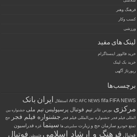
سلامتی
فرهنگ وهنر
کسب وکار
ورزشی
لینک های مفید
خرید فالوور اینستاگرام
خرید بک لینک
رپورتاژ آگهی
برچسب‌ها
ایران
بانک
fifa
FIFA NEWS
AFC
AFC NEWS
استقلال
مرکزی
تیم فوتبال پرسپولیس
تیم ملی
تئاتر
بورس
جشنواره بین
جشنواره فیلم فجر
جشنواره بین‌المللی فیلم فجر
حج
المللی فیلم فجر
سینما
فدراسیون
سازمان حج و زیارت
تمتع
خودرو
غزه
سلبریتی ها
فرهنگ و ارشاد اسلامی
فوتبال
فوتبال
فلسطین