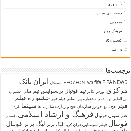
تکنولوژی
دسته‌بندی نشده
سلامتی
فرهنگ وهنر
کسب وکار
ورزشی
برچسب‌ها
ایران
بانک
fifa
FIFA NEWS
AFC
AFC NEWS
استقلال
مرکزی
تیم فوتبال پرسپولیس
تیم ملی
تئاتر
بورس
جشنواره
جشنواره فیلم
جشنواره بین‌المللی فیلم فجر
بین المللی فیلم فجر
سینما
فجر
سازمان حج و زیارت
حج تمتع
خودرو
غزه
سلبریتی ها
فرهنگ و ارشاد اسلامی
فدراسیون فوتبال
فلسطین
فوتبال
لیگ برتر فوتبال
لیگ برتر
فیلم سینمایی
قرآن کریم
ماه رمضان
موسیقی
نمایشگاه بین‌المللی کتاب تهران
وزارت جهاد کشاورزی