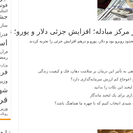
فوت
الملل
جشن
سازم
ر مرکز مبادله؛ افزایش جزئی دلار و یورو؛ نرخ
فدرا
اس
حدود روبرو بود و دلار، یورو و درهم افزایش جزئی را تجربه کردند.
قرآن 
رمض
وزارت
فره
اهی به تأثیر این درمان بر سلامت دهان، فک و کیفیت زندگی
 اعوجاج کم ارزش سرمایه‌گذاری دارد؟
وزیر
بخند این نکات را بدانید
شه
اری برای یک لبخند ماندگار
فر
یدی انتخاب کنیم که با چهره ما هماهنگ باشد؟
وزیر
رونالد