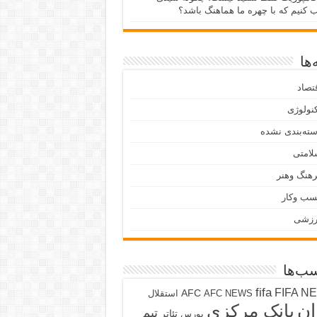
ب کنیم که با چهره ما هماهنگ باشد؟
ها
تصاد
نولوژی
ته‌بندی نشده
لامتی
ل این افزایش بوده است.
هنگ وهنر
سب وکار
رزشی
ب‌ها
fifa
FIFA N
AFC
AFC NEWS
استقلال
ان
بانک مرکزی
تیم
تئاتر
بورس