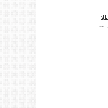
لا
هش است.