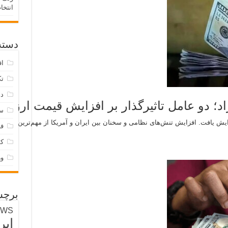
انتخا
دسته‌
اق
تک
دس
زاد؛ دو عامل تاثیرگذار بر افزایش قیمت ارز
س
زایش یافت. افزایش تنش‌های نظامی و سخنان بین ایران و آمریکا از مهم‌ترین عوام
فر
ک
و
برچس
EWS
ایر