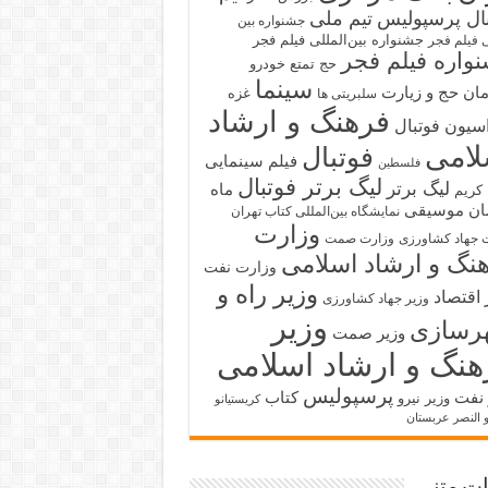
بال پرسپولیس
تیم ملی
جشنواره بین
جشنواره بین‌المللی فیلم فجر
ی فیلم فجر
واره فیلم فجر
حج تمتع
خودرو
سینما
ان حج و زیارت
غزه
سلبریتی ها
 درهم، روبل و یوان
فرهنگ و ارشاد
سیون فوتبال
لامی
فوتبال
فیلم سینمایی
فلسطین
لیگ برتر فوتبال
لیگ برتر
ماه
کریم
ان
موسیقی
نمایشگاه بین‌المللی کتاب تهران
وزارت
 جهاد کشاورزی
وزارت صمت
نگ و ارشاد اسلامی
وزارت نفت
وزیر راه و
 اقتصاد
وزیر جهاد کشاورزی
وزیر
رسازی
وزیر صمت
هنگ و ارشاد اسلامی
پرسپولیس
 نفت
کتاب
وزیر نیرو
کریستیانو
و النصر عربستان