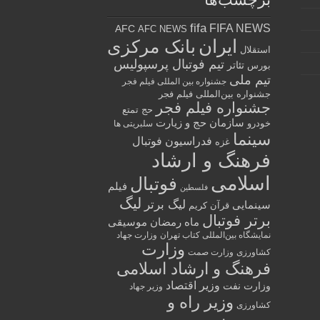
برچسب‌ها
fifa
FIFA NEWS
AFC
AFC NEWS
ایران
بانک مرکزی
استقلال
تیم فوتبال پرسپولیس
تئاتر
بورس
تیم ملی
جشنواره بین المللی فیلم فجر
جشنواره بین‌المللی فیلم فجر
جشنواره فیلم فجر
حج تمتع
سازمان حج و زیارت
خودرو
سلبریتی ها
سینما
فدراسیون فوتبال
غزه
فرهنگ و ارشاد
اسلامی
فوتبال
فیلم
فلسطین
لیگ
لیگ برتر
سینمایی
قرآن کریم
برتر فوتبال
ماه رمضان
موسیقی
نمایشگاه بین‌المللی کتاب تهران
وزارت جهاد
وزارت
کشاورزی
وزارت صمت
فرهنگ و ارشاد اسلامی
وزیر اقتصاد
وزارت نفت
وزیر جهاد
وزیر راه و
کشاورزی