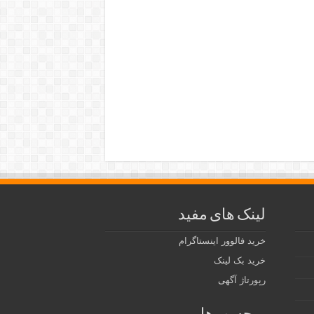
لینک های مفید
خرید فالوور اینستاگرام
خرید بک لینک
رپورتاژ آگهی