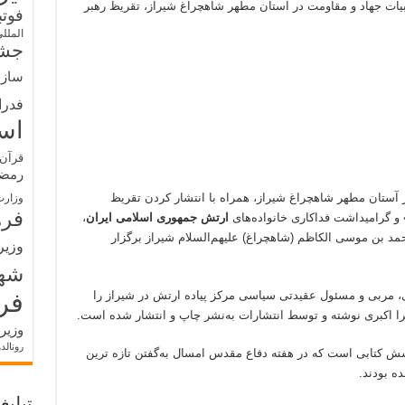
یات جهاد و مقاومت در آستان مطهر شاهچراغ شیراز، تقریظ رهبر
فوت
الملل
جشن
سازم
فدرا
اس
قرآن 
رمض
 آستان مطهر شاهچراغ شیراز، همراه با انتشار کردن تقریظ
وزارت
فره
و گرامیداشت فداکاری خانواده‌های
ارتش جمهوری اسلامی ایران
،
 مطهر حضرت احمد بن موسی الکاظم (شاهچراغ) علیهم‌السلام شیراز برگزار
وزیر
شه
فر
 مربی و مسئول عقیدتی سیاسی مرکز پیاده ارتش در شیراز را
وزیر
رونالد
ش کتابی است که در هفته دفاع مقدس امسال به‌گفتن تازه ترین
ه بودند.