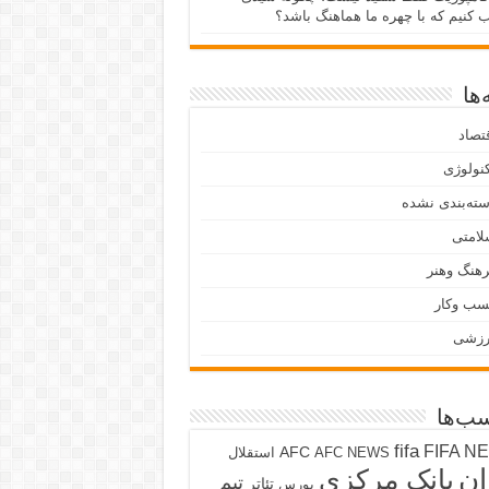
ب کنیم که با چهره ما هماهنگ باشد؟
ها
تصاد
نولوژی
ته‌بندی نشده
لامتی
هنگ وهنر
سب وکار
رزشی
ب‌ها
fifa
FIFA N
AFC
AFC NEWS
استقلال
ان
بانک مرکزی
تیم
تئاتر
بورس