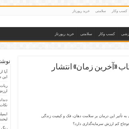
کسب وکار
سلامتی
خرید رپورتاز
زشی
کسب وکار
سلامتی
خرید رپورتاز
نوشته
تاب «آخرین زمان» انتشار
آیا ا
این د
ربات 
ارزش 
دندان
نکات 
ایمپل
 به تأثیر این درمان بر سلامت دهان، فک و کیفیت زندگی
لبخند
وجاج کم ارزش سرمایه‌گذاری دارد؟
رنگ 