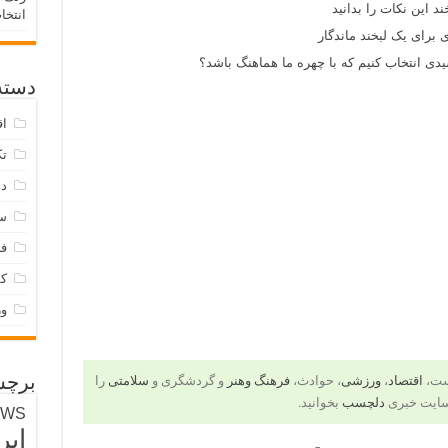
د این نکات را بدانید
انتخا
 برای یک لبخند ماندگار
ی انتخاب کنیم که با چهره ما هماهنگ باشد؟
دسته‌
اق
تک
دس
س
فر
ک
و
است،
اقتصاد
،
ورزشی
، حوادث،
فرهنگ وهنر
و گردشگری و
سلامتی
را
برچس
سایت خبری
دلچسب
بخوانید.
EWS
ایر