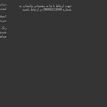
دندان
جهت ارتباط با ما به پشتیبانی واتساپ به
لبخند 
شماره 09056213048 در ارتباط باشید
ایمپل
سرمای
رنگ ک
شیدی 
هماهن