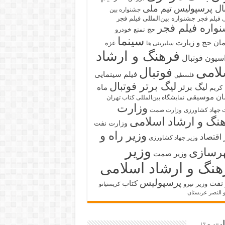
بال پرسپولیس
تیم ملی
جشنواره بین
جشنواره بین‌المللی فیلم فجر
ی فیلم فجر
واره فیلم فجر
حج تمتع
خودرو
سینما
ان حج و زیارت
غزه
سلبریتی ها
فرهنگ و ارشاد
سیون فوتبال
لامی
فوتبال
فیلم سینمایی
فلسطین
لیگ برتر فوتبال
لیگ برتر
ماه
کریم
ان
موسیقی
نمایشگاه بین‌المللی کتاب تهران
وزارت
 جهاد کشاورزی
وزارت صمت
نگ و ارشاد اسلامی
وزارت نفت
وزیر راه و
 اقتصاد
وزیر جهاد کشاورزی
وزیر
رسازی
وزیر صمت
هنگ و ارشاد اسلامی
پرسپولیس
 نفت
کتاب
وزیر نیرو
کریستیانو
و النصر عربستان