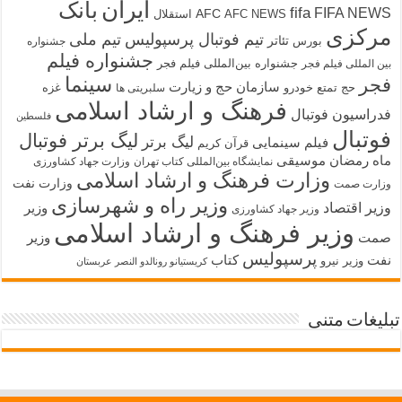
ایران
بانک
fifa
FIFA NEWS
AFC
AFC NEWS
استقلال
مرکزی
تیم فوتبال پرسپولیس
تیم ملی
تئاتر
بورس
جشنواره
جشنواره فیلم
جشنواره بین‌المللی فیلم فجر
بین المللی فیلم فجر
سینما
فجر
سازمان حج و زیارت
حج تمتع
خودرو
غزه
سلبریتی ها
فرهنگ و ارشاد اسلامی
فدراسیون فوتبال
فلسطین
فوتبال
لیگ برتر فوتبال
لیگ برتر
فیلم سینمایی
قرآن کریم
ماه رمضان
موسیقی
نمایشگاه بین‌المللی کتاب تهران
وزارت جهاد کشاورزی
وزارت فرهنگ و ارشاد اسلامی
وزارت نفت
وزارت صمت
وزیر راه و شهرسازی
وزیر اقتصاد
وزیر
وزیر جهاد کشاورزی
وزیر فرهنگ و ارشاد اسلامی
صمت
وزیر
پرسپولیس
نفت
کتاب
وزیر نیرو
کریستیانو رونالدو النصر عربستان
تبلیغات متنی