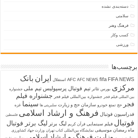
دسته‌بندی نشده
سلامتی
فرهنگ وهنر
کسب وکار
ورزشی
برچسب‌ها
ایران
بانک
fifa
FIFA NEWS
AFC
AFC NEWS
استقلال
مرکزی
تیم فوتبال پرسپولیس
تیم ملی
تئاتر
بورس
جشنواره
جشنواره فیلم
جشنواره بین‌المللی فیلم فجر
بین المللی فیلم فجر
سینما
فجر
سازمان حج و زیارت
حج تمتع
خودرو
غزه
سلبریتی ها
فرهنگ و ارشاد اسلامی
فدراسیون فوتبال
فلسطین
فوتبال
لیگ برتر فوتبال
لیگ برتر
فیلم سینمایی
قرآن کریم
ماه رمضان
موسیقی
نمایشگاه بین‌المللی کتاب تهران
وزارت جهاد کشاورزی
وزارت فرهنگ و ارشاد اسلامی
وزارت نفت
وزارت صمت