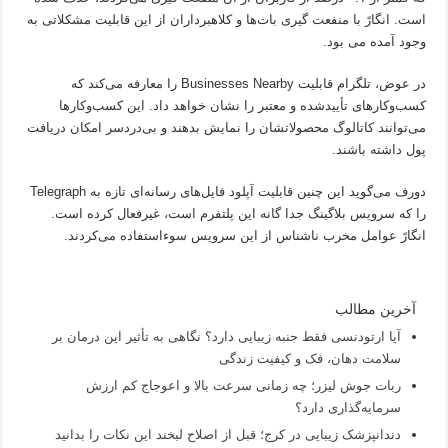
است. انگارً با منفعت گیری بات‌ها و کلاهبرداران از این قابلیت مشکلاتی به‌
وجود آمده می بود.
در عوض، تلگرام قابلیت Businesses Nearby را معارفه می‌کند که
کسب‌وکارهای تأییدشده و معتبر را نشان خواهد داد. این کسب‌وکارها
می‌توانند کاتالوگ محصولاتشان را نمایش بدهند و بی‌دردسر امکان دریافت
پول داشته باشند.
دورف می‌گوید این چنین قابلیت آپلود فایل‌های رسانه‌ای تازه به Telegraph
را که سرویس بلاگینگ جدا گانه این پلتفرم است، غیرفعال کرده است.
انگارً عوامل مخرب ناشناس از این سرویس سوءاستفاده می‌کردند.
آخرین مطالب
آیا ارتودنسی فقط جنبه زیبایی دارد؟ نگاهی به تأثیر این درمان بر
سلامت دهان، فک و کیفیت زندگی
ربات جوش لیزر؛ چه زمانی سرعت بالا و اعوجاج کم ارزش
سرمایه‌گذاری دارد؟
دندانپزشک زیبایی در کرج؛ قبل از اصلاح لبخند این نکات را بدانید