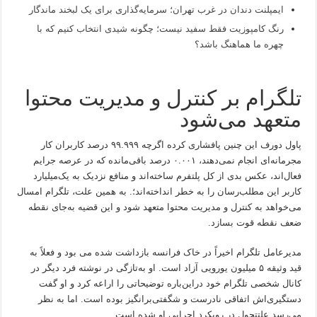
ایمپلنت دندان در غرب تهران؛ سرمایه‌گذاری برای یک لبخند ماندگار
رنگ کامپوزیت فقط سفید نیست؛ چگونه شیدی انتخاب کنیم که با
چهره ما هماهنگ باشد؟
تلگرام بر کنترل و مدیریت محتوا
متعهد می‌شود
پاول دورف این چنین پافشاری کرده اگرچه ۹۹.۹۹۹ درصد کاربران کار
مجرمانه‌ای انجام نمی‌دهند، ۰.۰۰۱ درصد باقی‌مانده که در عرصه جرایم
فعال‌اند، عکس بدی از کل پلتفرم ساخته‌اند و منافع نزدیک به یک‌میلیارد
کاربر این مطلب‌رسان را به‌ خطر انداخته‌اند؛. به همین علت، تلگرام امسال
می‌خواهد به کنترل و مدیریت محتوا متعهد شود و این قضیه به‌جای نقطه
ضعف نقطه قوت بسازد.
مدیرعامل تلگرام اخیراً در خاک فرانسه بازداشت شده می بود و فعلاً به
قید وثیقه ۵ میلیون یورویی آزاد است. او به‌تازگی در نوشته فرد دیگر در
کانال شخصی تلگرام خود دراین‌باره توضیحاتی را اراعه کرد و او گفت
دستگیری‌اش اتفاقی نادرست و شگفتی‌برانگیز بوده است. اما به‌ نظر
می‌رسد علتتحول در رویکرد اجرایی او شده است.