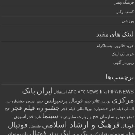
فرهنگ وهنر
کسب وکار
ورزشی
لینک های مفید
خرید فالوور اینستاگرام
خرید بک لینک
رپورتاژ آگهی
برچسب‌ها
ایران
بانک
fifa
FIFA NEWS
AFC
AFC NEWS
استقلال
مرکزی
تیم فوتبال پرسپولیس
تیم ملی
تئاتر
بورس
جشنواره بین
جشنواره فیلم فجر
جشنواره بین‌المللی فیلم فجر
حج
المللی فیلم فجر
سینما
فدراسیون
سازمان حج و زیارت
تمتع
خودرو
غزه
سلبریتی ها
فرهنگ و ارشاد اسلامی
فوتبال
فوتبال
فلسطین
لیگ برتر فوتبال
لیگ برتر
فیلم سینمایی
ماه رمضان
قرآن کریم