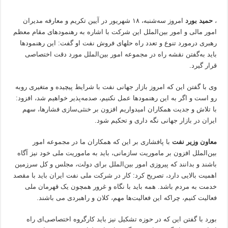
،
حمید بورد
امروز سه‌شنبه، ۱۸ شهریور در آیین تکریم و معارفه مدیران
امور مالی و امور بین‌الملل این شرکت با اشاره به رهنمودهای مقام معظم
رهبری درمورد تنوع و تعدد راه حلهای فروش نفت او گفت: این رهنمودها
باید به‌گفتن نقشه راه در مجموعه امور بین‌الملل مورد دقت اختصاصی
قرار گیرد.
وی با گفتن این که امروز بازار جهانی نفت با شرایط پیچیده و متغیری روبه
رو است و اگر به این رهنمودها عمل نکنیم، صدمه‌پذیر خواهیم شد، افزود:
با تلاش و جدیت همکاران امیدواریم افزون بر خنثی‌سازی فشارها، سهم
ایران در بازار جهانی نگه داری و تحکیم شود.
معاون وزیر نفت
با پافشاری بر این که همکاران ما در مجموعه امور
بین‌الملل افزون بر ماموریت سازمانی، باید به ماموریت ملی خود نیز آگاه
باشند و بدانند که پیروزی امور بین‌الملل برای دولت، مجلس و کل سرزمین
اهمیت بالایی دارد، تصریح کرد: کار در شرکت ملی نفت ایران باید با مقصد
خدمت به مردم باشد. همه باید با نگاه و غرور همچون یک قهرمان ملی
فعالیت کنیم، چراکه این فعالیت‌ها مهم، کلان و راهبردی می باشند.
بورد با گفتن این که در حوزه تشکیل نیز باید کارگروه اختصاصی‌ای راه