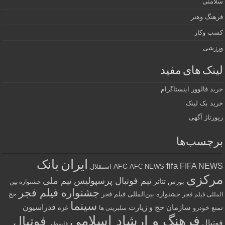
سلامتی
فرهنگ وهنر
کسب وکار
ورزشی
لینک های مفید
خرید فالوور اینستاگرام
خرید بک لینک
رپورتاژ آگهی
برچسب‌ها
ایران
بانک
fifa
FIFA NEWS
AFC
AFC NEWS
استقلال
مرکزی
تیم فوتبال پرسپولیس
تیم ملی
تئاتر
بورس
جشنواره بین
جشنواره فیلم فجر
جشنواره بین‌المللی فیلم فجر
حج
المللی فیلم فجر
سینما
فدراسیون
سازمان حج و زیارت
تمتع
خودرو
غزه
سلبریتی ها
فرهنگ و ارشاد اسلامی
فوتبال
فوتبال
فلسطین