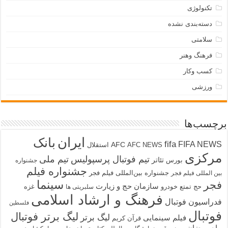
تکنولوژی
دسته‌بندی نشده
سلامتی
فرهنگ وهنر
کسب وکار
ورزشی
برچسب‌ها
ایران
بانک
fifa
FIFA NEWS
AFC
AFC NEWS
استقلال
مرکزی
تیم فوتبال پرسپولیس
تیم ملی
تئاتر
بورس
جشنواره
جشنواره فیلم
جشنواره بین‌المللی فیلم فجر
بین المللی فیلم فجر
سینما
فجر
سازمان حج و زیارت
حج تمتع
خودرو
غزه
سلبریتی ها
فرهنگ و ارشاد اسلامی
فدراسیون فوتبال
فلسطین
فوتبال
لیگ برتر فوتبال
لیگ برتر
فیلم سینمایی
قرآن کریم
ماه رمضان