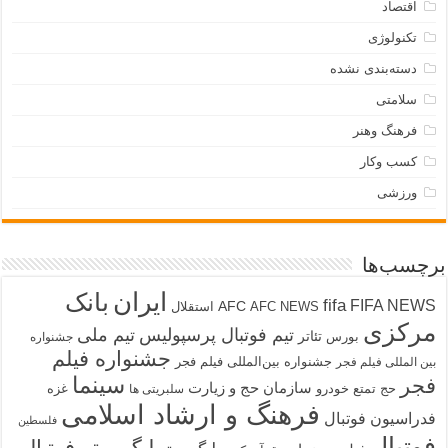
اقتصاد
تکنولوژی
دسته‌بندی نشده
سلامتی
فرهنگ وهنر
کسب وکار
ورزشی
برچسب‌ها
ایران
بانک
fifa
FIFA NEWS
AFC
AFC NEWS
استقلال
مرکزی
تیم فوتبال پرسپولیس
تیم ملی
تئاتر
بورس
جشنواره
جشنواره فیلم
جشنواره بین‌المللی فیلم فجر
بین المللی فیلم فجر
سینما
فجر
سازمان حج و زیارت
حج تمتع
خودرو
غزه
سلبریتی ها
فرهنگ و ارشاد اسلامی
فدراسیون فوتبال
فلسطین
فوتبال
لیگ برتر فوتبال