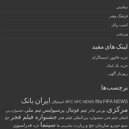
سلامتی
فرهنگ وهنر
کسب وکار
ورزشی
لینک های مفید
خرید فالوور اینستاگرام
خرید بک لینک
رپورتاژ آگهی
برچسب‌ها
ایران
بانک
fifa
FIFA NEWS
AFC
AFC NEWS
استقلال
مرکزی
تیم فوتبال پرسپولیس
تیم ملی
تئاتر
بورس
جشنواره بین
جشنواره فیلم فجر
جشنواره بین‌المللی فیلم فجر
حج
المللی فیلم فجر
سینما
فدراسیون
سازمان حج و زیارت
تمتع
خودرو
غزه
سلبریتی ها