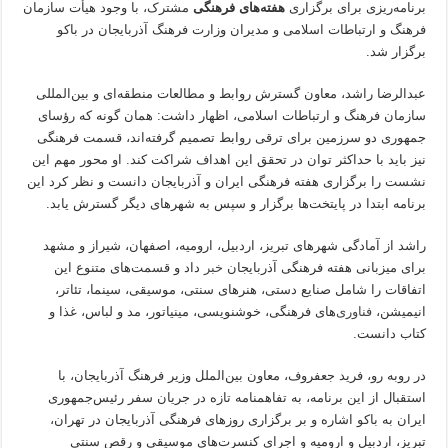
برنامه‌ریزی برای برگزاری
هفته‌های فرهنگی
مشترک، با وجود هیأت سازمان
فرهنگ و ارتباطات اسلامی و مدیران وزارت فرهنگ آذربایجان در باکو
برگزار شد.
عبدالرضا راشد، معاون گسترش روابط و مطالعات منطقه‌ای و بین‌المللی
سازمان فرهنگ و ارتباطات اسلامی، اظهار داشت: همان گونه که رؤسای
جمهوری دو سرزمین برای ترقی روابط تصمیم گرفته‌اند، قسمت فرهنگی
نیز باید با حداکثر توان در تحقق این اهداف شراکت کند. او محور مهم این
نشست را برگزاری هفته فرهنگی ایران و آذربایجان دانست و نظر کرد این
برنامه ابتدا در پایتخت‌ها برگزار و سپس به شهرهای دیگر گسترش یابد.
راشد از آمادگی شهرهای تبریز، اردبیل، ارومیه، اصفهان، شیراز و مشهد
برای میزبانی هفته فرهنگی آذربایجان
خبر
داد و قسمت‌های متنوع این
اتفاقات را شامل صنایع دستی، هنرهای سنتی، موسیقی، سینما، تئاتر،
انیمیشن،
فناوری
‌های فرهنگی، خوشنویسی، مینیاتور، مد و لباس، غذا و
کتاب دانست.
در روبه رو، فرید جعفروف، معاون بین‌الملل وزیر فرهنگ آذربایجان، با
استقبال از این برنامه، به تفاهمنامه تازه در جریان سفر رئیس‌جمهوری
ایران به باکو اشاره و بر برگزاری روزهای فرهنگی آذربایجان در تهران،
تبریز، اردبیل و ارومیه و اجرای کنسرت‌های موسیقی و رقص سنتی