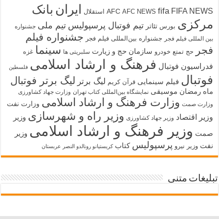
ایران
بانک
fifa
FIFA NEWS
AFC
AFC NEWS
استقلال
مرکزی
تیم فوتبال پرسپولیس
تیم ملی
تئاتر
بورس
جشنواره
جشنواره فیلم
جشنواره بین‌المللی فیلم فجر
بین المللی فیلم فجر
سینما
فجر
سازمان حج و زیارت
حج تمتع
خودرو
غزه
سلبریتی ها
فرهنگ و ارشاد اسلامی
فدراسیون فوتبال
فلسطین
فوتبال
لیگ برتر فوتبال
لیگ برتر
فیلم سینمایی
قرآن کریم
ماه رمضان
موسیقی
نمایشگاه بین‌المللی کتاب تهران
وزارت جهاد کشاورزی
وزارت فرهنگ و ارشاد اسلامی
وزارت نفت
وزارت صمت
وزیر راه و شهرسازی
وزیر اقتصاد
وزیر
وزیر جهاد کشاورزی
وزیر فرهنگ و ارشاد اسلامی
صمت
وزیر
پرسپولیس
نفت
کتاب
وزیر نیرو
کریستیانو رونالدو النصر عربستان
تبلیغات متنی