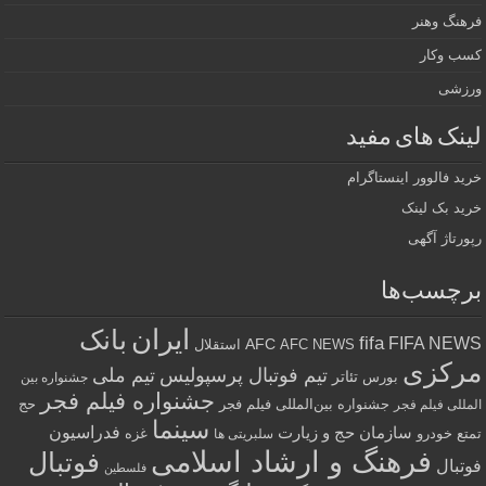
فرهنگ وهنر
کسب وکار
ورزشی
لینک های مفید
خرید فالوور اینستاگرام
خرید بک لینک
رپورتاژ آگهی
برچسب‌ها
ایران
بانک
fifa
FIFA NEWS
AFC
AFC NEWS
استقلال
مرکزی
تیم فوتبال پرسپولیس
تیم ملی
تئاتر
بورس
جشنواره بین
جشنواره فیلم فجر
جشنواره بین‌المللی فیلم فجر
حج
المللی فیلم فجر
سینما
فدراسیون
سازمان حج و زیارت
تمتع
خودرو
غزه
سلبریتی ها
فرهنگ و ارشاد اسلامی
فوتبال
فوتبال
فلسطین