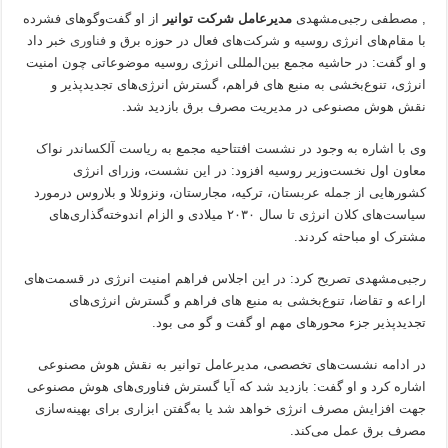
, مصطفی رجبی‌مشهدی
مدیرعامل شرکت توانیر
از او گفت‌وگوهای فشرده
با مقام‌های انرژی روسیه و شرکت‌های فعال در حوزه برق و
فناوری
خبر داد
و او گفت: در حاشیه مجمع بین‌المللی انرژی روسیه موضوعاتی چون امنیت
انرژی، تنوع‌بخشی به منبع های فراهم، گسترش انرژی‌های تجدیدپذیر و
نقش هوش مصنوعی در مدیریت مصرف برق بازدید شد.
وی با اشاره به وجود در نشست افتتاحیه مجمع به ریاست آلکساندر نواک
معاون اول نخست‌وزیر روسیه افزود: در این نشست، وزرای انرژی
کشورهایی از جمله عربستان، ترکیه، مجارستان، ونزوئلا و بلاروس درمورد
سیاست‌های کلان انرژی تا سال ۲۰۳۰ میلادی و الزام اندوخته‌گذاری‌های
مشترک او مباحثه کردند.
رجبی‌مشهدی تصریح کرد: در این اجلاس فراهم امنیت انرژی در قسمت‌های
اراعه و تقاضا، تنوع‌بخشی به منبع های فراهم و گسترش انرژی‌های
تجدیدپذیر جزء محورهای مهم او گفت و گو می بود.
در ادامه نشست‌های تخصصی، مدیرعامل توانیر به نقش هوش مصنوعی
اشاره کرد و او گفت: بازدید شد که آیا گسترش فناوری‌های هوش مصنوعی
جهت افزایش مصرف انرژی خواهد شد یا به‌گفتن ابزاری برای بهینه‌سازی
مصرف برق عمل می‌کند.