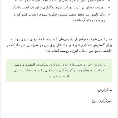
دندانپزشک زیبایی در کرج؛ قبل از اصلاح لبخند این نکات را بدانید
ایمپلنت دندان در غرب تهران؛ سرمایه‌گذاری برای یک لبخند ماندگار
رنگ کامپوزیت فقط سفید نیست؛ چگونه شیدی انتخاب کنیم که با
چهره ما هماهنگ باشد؟
مدیرعامل شرکت توانیر از رایزنی‌های گسترده با مقام‌های انرژی روسیه
برای گسترش همکاری‌های فنی و انتقال برق بین دو سرزمین
خبر
داد که در
حاشیه مجمع بین‌المللی انرژی روسیه انجام شد.
تازه‌ترین اخبار و تحلیل‌ها درباره انتخابات، سیاست،
اقتصاد
،
ورزشی
،
حوادث،
فرهنگ وهنر
و گردشگری و
سلامتی
را در وب سایت خبری
دلچسب
بخوانید.
به گزارش
خبرگزاری موج