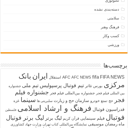
تکنولوژی
دسته‌بندی نشده
سلامتی
فرهنگ وهنر
کسب وکار
ورزشی
برچسب‌ها
ایران
بانک
fifa
FIFA NEWS
AFC
AFC NEWS
استقلال
مرکزی
تیم فوتبال پرسپولیس
تیم ملی
تئاتر
بورس
جشنواره
جشنواره فیلم
جشنواره بین‌المللی فیلم فجر
بین المللی فیلم فجر
سینما
فجر
سازمان حج و زیارت
حج تمتع
خودرو
غزه
سلبریتی ها
فرهنگ و ارشاد اسلامی
فدراسیون فوتبال
فلسطین
فوتبال
لیگ برتر فوتبال
لیگ برتر
فیلم سینمایی
قرآن کریم
ماه رمضان
موسیقی
نمایشگاه بین‌المللی کتاب تهران
وزارت جهاد کشاورزی