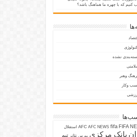
ب کنیم که با چهره ما هماهنگ باشد؟
ها
تصاد
نولوژی
ته‌بندی نشده
لامتی
هنگ وهنر
سب وکار
رزشی
ب‌ها
fifa
FIFA N
AFC
AFC NEWS
استقلال
ان
بانک مرکزی
تیم
تئاتر
بورس