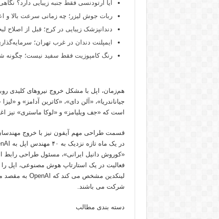
آیا ارتودنسی فقط جنبه زیبایی دارد؟ نگاهی
ربات جوش لیزر؛ چه زمانی سرعت بالا و اع
دندانپزشک زیبایی در کرج؛ قبل از اصلاح لبخن
ایمپلنت دندان در غرب تهران؛ سرمایه‌گذاری
رنگ کامپوزیت فقط سفید نیست؛ چگونه شید
هم‌زمان، اپل با مشکل خروج نیروهای کلیدی روبه
جیاناندریا»، «آلن دای»، «کاترین آدامز» و «لی
است که «جف ویلیامز» و «لوکا ماستری» نیز اغا
قسمت طراحی مهم آیفون نیز با خروج مهندسان
«کوروش دانیل ایرانی»، مسئول طراحی رابط انسا
فعالیت در یک استارتاپ هوش مصنوعی، اپل را 
لینکدین مشخص م
شرکت می باشند.
دسته بندی مطالب