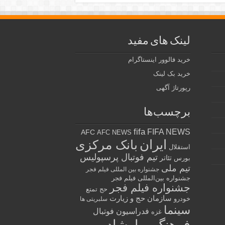
لینک های مفید
خرید فالوور اینستاگرام
خرید بک لینک
رپورتاژ آگهی
برچسب‌ها
fifa
FIFA NEWS
AFC
AFC NEWS
ایران
بانک مرکزی
استقلال
تیم فوتبال پرسپولیس
تئاتر
بورس
تیم ملی
جشنواره بین المللی فیلم فجر
جشنواره بین‌المللی فیلم فجر
جشنواره فیلم فجر
حج تمتع
سازمان حج و زیارت
خودرو
سلبریتی ها
سینما
فدراسیون فوتبال
غزه