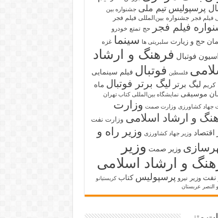
بال پرسپولیس
تیم ملی
جشنواره بین
جشنواره بین‌المللی فیلم فجر
ی فیلم فجر
واره فیلم فجر
حج تمتع
خودرو
سینما
ان حج و زیارت
غزه
سلبریتی ها
فرهنگ و ارشاد
سیون فوتبال
لامی
فوتبال
فیلم سینمایی
فلسطین
لیگ برتر فوتبال
لیگ برتر
ماه
کریم
ان
موسیقی
نمایشگاه بین‌المللی کتاب تهران
وزارت
 جهاد کشاورزی
وزارت صمت
نگ و ارشاد اسلامی
وزارت نفت
وزیر راه و
 اقتصاد
وزیر جهاد کشاورزی
وزیر
رسازی
وزیر صمت
هنگ و ارشاد اسلامی
پرسپولیس
 نفت
کتاب
وزیر نیرو
کریستیانو
و النصر عربستان