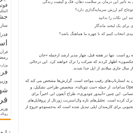
 به تأثیر این درمان بر سلامت دهان، فک و کیفیت زندگی
فوت
وجاج کم ارزش سرمایه‌گذاری دارد؟
الملل
جشن
د این نکات را بدانید
سازم
 برای یک لبخند ماندگار
ی انتخاب کنیم که با چهره ما هماهنگ باشد؟
فدرا
اس
قرآن 
 رو است. تنها در هفته قبل، چهار مدیر ارشد ازجمله «جان
رمض
زا جکسون» اظهار کردند که شرکت را ترک خواهند کرد. این درحالی
وزارت
ز سال جاری میلادی از اپل جدا شدند.
فره
وزیر
 به استارتاپ‌های رقیب مواجه است. گزارش‌ها مشخص می کند که
در یک ماه تازه نزدیک به ۴۰ مهندس اپل به OpenAI مدام‌اند، از جمله «مت تئوبالد»، متخصص طراحی تشکیل، و
شه
نی. این چنین «آبیدور چودوری»، طراح آیفون ایر، اخیراً برای
فر
ترک کرده است. تحلیل‌های تازه
وال‌استریت ژورنال
از پروفایل‌های
ی کند که OpenAI به مقصد محبوبی برای کارمندان اپلی تبدیل شده است که به‌جستوجو خروج از
وزیر
رونالد