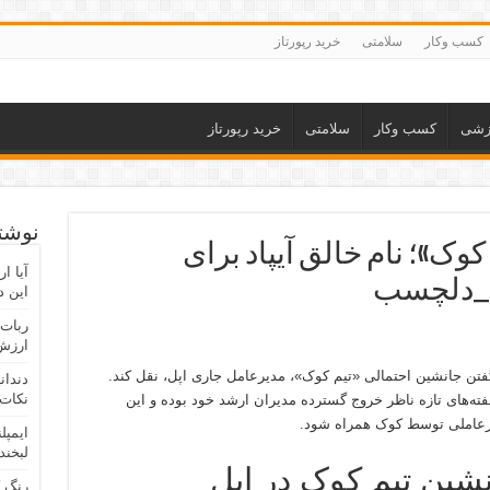
کسب وکار
سلامتی
خرید رپورتاز
زشی
کسب وکار
سلامتی
خرید رپورتاز
نوشته
کوک»؛ نام خالق آیپاد برای
آیا ا
د_دلچسب
این د
ربات 
ارزش 
ه‌گفتن جانشین احتمالی «تیم کوک»، مدیرعامل جاری اپل، نقل کند.
دندان
نکات 
ته‌های تازه ناظر خروج گسترده مدیران ارشد خود بوده و این
دیرعاملی توسط کوک همراه شود.
ایمپل
لبخند
نشین تیم کوک در اپل
رنگ 