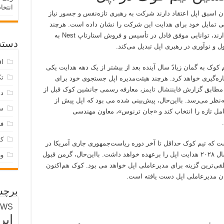
انتخا
ن اسبق اپل اعتقاد دارند شرکت به رهبری تازه‌نفس و جسور نیاز
سمی تمایل خود برای هدایت این شرکت را نشان داده است. هرچند
منبع های نزدیک به اپل درمورد جدیت او تردید دارند، توانایی موفق فادل در تأسیس و فروش استارتاپ Nest به
دسته‌
ل و نوآوری در رهبری اپل تبدیل می‌کند.
اق
 کوک به گمان زیادً سال آینده بعد از بیشتر از یک دهه هدایت یکی
تک
ره‌گیری خواهد کرد. هرچند هیئت‌مدیره اپل جستجوی خود برای
، مطابق گزارش
فایننشال تایمز
، معارفه رسمی جانشین کوک قبل از
دس
انویه ۲۰۲۶ دور از انتظار به‌نظر می‌رسد. بااین‌حال، پیش‌بینی شده می بود که اپل پیش از
س
ل تازه را انتخاب کند و «جان ترنوس»، معاون مهندسی
فر
ک
ت که تیم کوک حداقل تا آخر دوره ریاست‌جمهوری جاری آمریکا در
سمت خود باقی خواهد ماند و به گمان زیادً تا سال ۲۰۲۸ هدایت اپل را برعهده خواهد داشت. بااین‌حال، گرمن قبول
و
ی‌ترین گزینه برای مدیرعاملی اپل خواهد می بود. کوک هم‌اکنون
ران مدیرعاملی اپل دست یافته است.
برچس
EWS
ایر