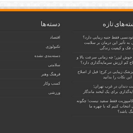
ته‌های تازه
دسته‌ها
رتودنسی فقط جنبه زیبایی دارد؟
اقتصاد
 به تأثیر این درمان بر سلامت
تکنولوژی
 فک و کیفیت زندگی
دسته‌بندی نشده
جوش لیزر؛ چه زمانی سرعت بالا و
ج کم ارزش سرمایه‌گذاری دارد؟
سلامتی
پزشک زیبایی در کرج؛ قبل از اصلاح
فرهنگ وهنر
این نکات را بدانید
کسب وکار
نت دندان در غرب تهران؛
ه‌گذاری برای یک لبخند ماندگار
ورزشی
امپوزیت فقط سفید نیست؛ چگونه
انتخاب کنیم که با چهره ما
گ باشد؟