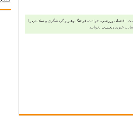
تبلیغ
است،
اقتصاد
،
ورزشی
، حوادث،
فرهنگ وهنر
و گردشگری و
سلامتی
را
سایت خبری
دلچسب
بخوانید.