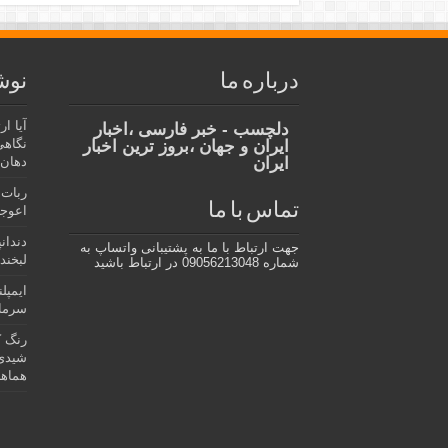
درباره ما
نوش
آیا ا
دلچسب - خبر فارسی ،اخبار
نگاهی
ایران و جهان ،بروز ترین اخبار
ایران
دهان،
ربات 
تماس با ما
اعوجا
دندان
جهت ارتباط با ما به پشتیبانی واتساپ به
لبخند 
شماره 09056213048 در ارتباط باشید
ایمپل
سرمای
رنگ ک
شیدی 
هماهن