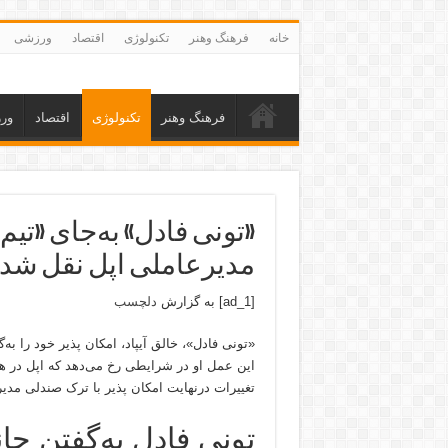
خانه
فرهنگ وهنر
تکنولوژی
اقتصاد
ورزشی
فرهنگ وهنر
تکنولوژی
اقتصاد
ور
«تونی فادل» به‌جای «تیم 
مدیرعاملی اپل نقل ش
[ad_1] به گزارش
دلچسب
«تونی فادل»، خالق آیپاد، امکان پذیر خود را ب
این عمل او در شرایطی رخ می‌دهد که اپل در هف
تغییرات درنهایت امکان پذیر با ترک صندلی م
تونی فادل به‌گفتن جا