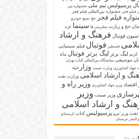
بال پرسپولیس
تیم ملی
جشنواره بین
جشنواره بین‌المللی فیلم فجر
ی فیلم فجر
واره فیلم فجر
حج تمتع
خودرو
سینما
ان حج و زیارت
غزه
سلبریتی ها
فرهنگ و ارشاد
سیون فوتبال
لامی
فوتبال
فیلم سینمایی
فلسطین
لیگ برتر فوتبال
لیگ برتر
ماه
کریم
ان
موسیقی
نمایشگاه بین‌المللی کتاب تهران
وزارت
 جهاد کشاورزی
وزارت صمت
نگ و ارشاد اسلامی
وزارت نفت
وزیر راه و
 اقتصاد
وزیر جهاد کشاورزی
وزیر
رسازی
وزیر صمت
هنگ و ارشاد اسلامی
پرسپولیس
 نفت
کتاب
وزیر نیرو
کریستیانو
و النصر عربستان