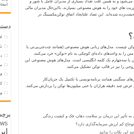
ی‌شود و به همین علت تعداد بسیاری از مدیران عامل با شور و
انتخا
وریت های خود را به هوش مصنوعی بسپارند، بااین‌حال مدیران مالی
شت‌زده شده‌اند. این تضاد علتایجاد اتفاق توکن‌مکسینگ در
دسته‌
؟
اق
تک
م توکن چیست. مدل‌های زبانی هوش مصنوعی (همانند چت‌جی‌پی‌تی یا
ا متن را به واحدهای داده‌ای کوچکی به نام «توکن» خرد می‌کنند.
دس
میانگین، هر توکن معادل نزدیک به ۴ سخن یا سه‌چهارم یک کلمه انگلیسی است. مدل‌های هوش مصنوعی این
س
روجی را نیز در قالب توکن تشکیل می‌کنند.
فر
ی سنگینی همانند برنامه‌نویسی یا تکمیل یک جریان‌کار
ک
 عرض چند دقیقه هزاران یا حتی میلیون‌ها توکن را پردازش می‌کنند.
و
برچس
 به تأثیر این درمان بر سلامت دهان، فک و کیفیت زندگی
EWS
وجاج کم ارزش سرمایه‌گذاری دارد؟
ایر
د این نکات را بدانید