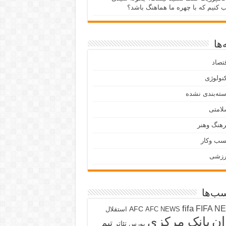
ب کنیم که با چهره ما هماهنگ باشد؟
ها
تصاد
نولوژی
ته‌بندی نشده
لامتی
هنگ وهنر
سب وکار
رزشی
ب‌ها
fifa
FIFA N
AFC
AFC NEWS
استقلال
ان
بانک مرکزی
تیم
تئاتر
بورس