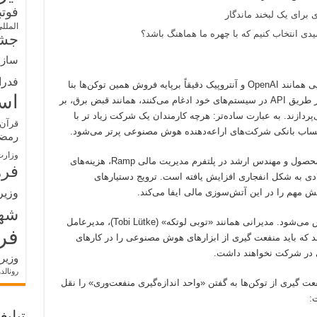
فوت
 برای یک لبخند ماندگار
الملل
ی انتخاب کنیم که با چهره ما هماهنگ باشد؟
جشن
سازم
فدرا
مسئله مهم اینجاست: مدل کسب‌وکار شرکت‌هایی همانند OpenAI و آنتروپیک دقیقاً برپایه فروش همین توکن‌ها بنا
اس
شده است. شرکت‌هایی که هوش مصنوعی را از طریق API در سیستم‌های خود ادغام می‌کنند، همانند قبض برق، بر
پردازند. به عبارت ساده‌تر: هرچه کارمندان یک شرکت زیاد تر با
قرآن 
ساب بانکی شرکت‌های اراعه‌دهنده هوش مصنوعی پرتر می‌شود.
رمض
وزارت
به حرف های «کالوین لی» (Calvin Lee)، مدیر محصول و مهندس ارشد در پلتفرم مدیریت مالی Ramp، هزینه‌های
فره
ادی به شکل انفجاری افزایش یافته است. ترویج دستیارهای
وزیر
شه
از نظر دیگر، سختی از بالا به پایین به شدت حس می‌شود. مدیرانی همانند «توبی لوتکه» (Tobi Lütke)، مدیرعامل
فر
 داده‌اند که باید منفعت گیری از ابزارهای هوش مصنوعی را در کارهای
ی در شرکت نخواهند داشت.
وزیر
رونالد
عت گیری از توکن‌ها به گفتن «واحد اندازه‌گیری منفعت‌وری» را نقل