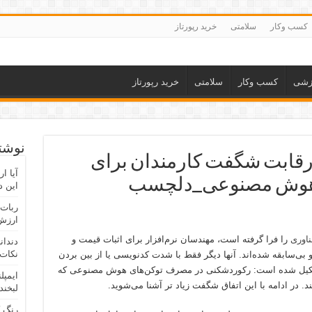
کسب وکار
سلامتی
خرید رپورتاز
زشی
کسب وکار
سلامتی
خرید رپورتاز
نوشته
قابت شگفت کارمندان برای
آیا ا
از هوش مصنوعی_دلچسب
این د
ربات 
ارزش 
ناوری
را فرا گرفته است، مهندسان نرم‌افزار برای اثبات قیمت و
دندان
نکات 
ی‌سابقه شده‌اند. آنها دیگر فقط با شدت کدنویسی یا از بین بردن
 تشکیل شده است: رکوردشکنی در مصرف توکن‌های هوش مصنوعی که
ایمپل
لبخند
رنگ 