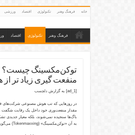
خانه
فرهنگ وهنر
تکنولوژی
اقتصاد
ورزشی
فرهنگ وهنر
تکنولوژی
اقتصاد
ور
توکن‌مکسینگ چیست؟ ر
منفعت گیری زیاد تر 
[ad_1] به گزارش
دلچسب
در روزهایی که تب هوش مصنوعی شرکت‌های
ف
مقدار منفعت‌وری خود داخل یک رقابت شگفت و ب
باگ‌ها سنجیده نمی‌شوند، بلکه معیار جدیدی
به آن «توکن‌مکسینگ» (Tokenmaxxing) می‌گویند. در ادامه با این اتفاق شگفت زیاد تر آشنا می‌شوید.