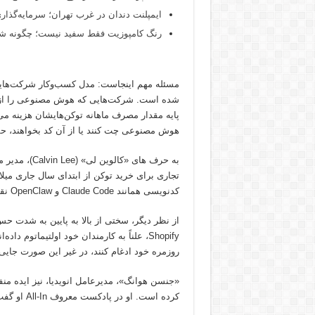
ایمپلنت دندان در غرب تهران؛ سرمایه‌گذاری
رنگ کامپوزیت فقط سفید نیست؛ چگونه شید
پایه مقدار مصرف ماهانه توکن‌هایشان هزینه می‌
هوش مصنوعی چت کنند یا از آن کد بخواهند، ح
تجاری برای خرید توکن از ابتدای سال جاری میل
کدنویسی همانند Claude Code و OpenClaw نقش مهم را در این آتش‌سوزی مالی ایفا می‌کند.
Shopify، علناً به کارمندان خود اولتیماتوم
روزمره خود ادغام کنند، در غیر این صورت جای
«جنسن هوانگ»، مدیرعامل انویدیا، نیز ایده منف
کرده است. او در پادکست معروف All-In او گفت: