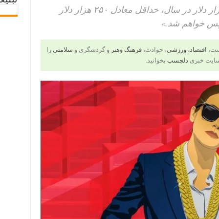
تبلیغ
«اگر یک مهندس با حقوق ۵۰۰ هزار دلار در سال، حداقل معادل ۲۵۰ هزار دلار
پس خواهم شد.»
است،
اقتصاد
،
ورزشی
، حوادث،
فرهنگ وهنر
و گردشگری و
سلامتی
را
سایت خبری
دلچسب
بخوانید.