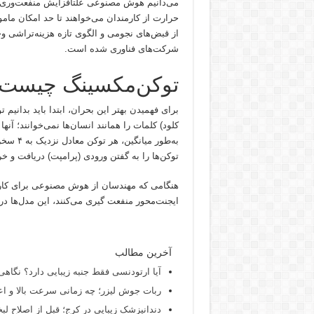
می‌دانیم هوش مصنوعی علتافزایش منفعت‌وری م
حرارت از کارمندان می‌خواهند تا حد امکان مام
از قبض‌های نجومی و الگوی تازه هزینه‌تراشی وح
شرکت‌های فناوری شده است.
توکن‌مکسینگ چیست
برای فهمیدن بهتر این بحران، ابتدا باید بدانی
کلود) کلمات را همانند انسان‌ها نمی‌خوانند؛ آنه
به‌طور 
توکن‌ها را به گفتن ورودی (پرامپت) دریافت و خ
هنگامی که مهندسان از هوش مصنوعی برای کارها
ایجنت‌محور منفعت گیری می‌کنند، این مدل‌ها در
آخرین مطالب
آیا ارتودنسی فقط جنبه زیبایی دارد؟ نگاهی
ربات جوش لیزر؛ چه زمانی سرعت بالا و اع
دندانپزشک زیبایی در کرج؛ قبل از اصلاح لبخن