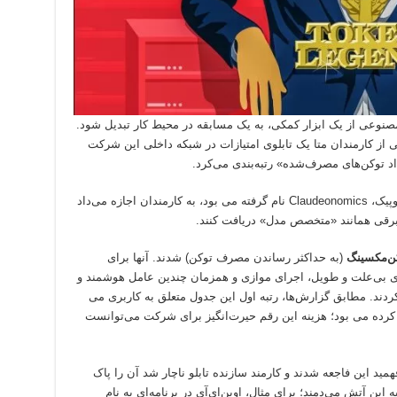
وعی از یک ابزار کمکی، به یک مسابقه در محیط کار تبدیل شود.
The Infor، چندی پیش یکی از کارمندان متا یک تابلوی امتیازات در شبکه داخلی این شرکت
عداد توکن‌های مصرف‌شده» رتبه‌بندی می‌کرد.
این تابلو که با الهام از مدل هوش مصنوعی آنتروپیک، Claudeonomics نام گرفته می بود، به کارمندان اجازه می‌داد
‌وبرقی همانند «متخصص مدل» دریافت کنند.
ن‌مکسینگ
(به حداکثر رساندن مصرف توکن) شدند. آنها برای
ای بی‌علت و طویل، اجرای موازی و همزمان چندین عامل هوشمند و
ند. مطابق گزارش‌ها، رتبه اول این جدول متعلق به کاربری می
 میلیارد توکن مصرف کرده می بود؛ هزینه این رقم حیرت‌انگیز برای شرکت می‌توانست
مید این فاجعه شدند و کارمند سازنده تابلو ناچار شد آن را پاک
ین آتش می‌دمند؛ برای مثال، اوپن‌ای‌آی در برنامه‌ای به نام