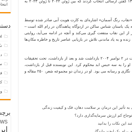
کتاب برنده را از بین ۱۳۳ گفتن ارسالی انتخاب کردند که بین ژوئن ۲۰۲۲ تا ژوئن ۲۰۲۳ به
انتخا
«نقاب، رنگ آسمان» اشاره‌ای به کارت هویت آبی صادر شده توسط
دسته‌
 یک باستان شناس ساکن در اردوگاه پناهندگان در رام الله است –
این نقاب منفعت گیری می‌کند و آنچه در ادامه می‌آید، روایتی
اق
نده و به یاد ماندنی تلاش در بازیابی عناصر تاریخ و خاطره مکان‌ها
تک
دس
«باسم خندقجی» چهل ساله که اهل نابلس است در ۲ نوامبر ۲۰۰۴ بازداشت شد و بعد از بازداشت، تحت تحقیقات
س
 را به سه حبس ابد محکوم کرد. این نویسنده قبل از بازداشت،
دانشجوی دانشگاه ملی النجاح در رشته روزنامه نگاری و رسانه می بود. او در زندان دو مجموعه شعر، ۲۵۰ مقاله و
فر
ک
و
 به تأثیر این درمان بر سلامت دهان، فک و کیفیت زندگی
برچس
وجاج کم ارزش سرمایه‌گذاری دارد؟
EWS
د این نکات را بدانید
ایر
 برای یک لبخند ماندگار