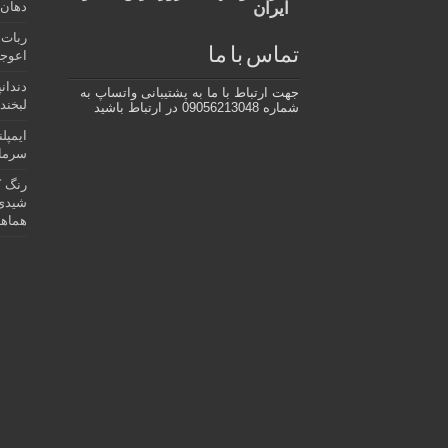
ایران
دهان،
ربات 
تماس با ما
اعوجا
دندان
جهت ارتباط با ما به پشتیبانی واتساپ به
لبخند 
شماره 09056213048 در ارتباط باشید
ایمپل
سرمای
رنگ ک
شیدی 
هماهن