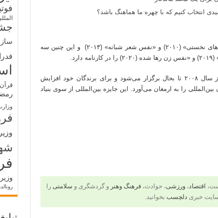
فوت
ی انتخاب کنیم که با چهره ما هماهنگ باشد؟
الملل
جشن
سازم
خندقجی مجموعه های شعرهایی از جمله «آیین‌های نخستی» (۲۰۱۰) و «نفس شعر شبانه» (۲۰۱۳) و این چنین سه
فدرا
اس
جایزه بین‌المللی ادبیات داستانی جهان عرب از سال ۲۰۰۸ تا بحال برگزار می‌شود و برای برندگان خود افزایش
قرآن 
المللی را به ارمغان می‌آورد. این جایزه‌ بین‌المللی از سوی بنیاد
رمض
وزارت
فره
وزیر
شه
فر
وزیر
است،
اقتصاد
،
ورزشی
، حوادث،
فرهنگ وهنر
و گردشگری و
سلامتی
را
رونالد
سایت خبری
دلچسب
بخوانید.