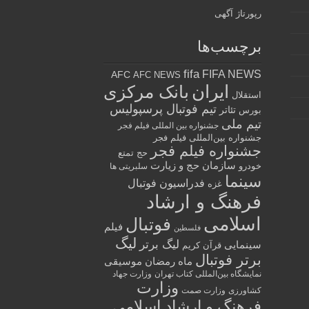
رپورتاژ آگهی
برچسب‌ها
fifa
FIFA NEWS
AFC
AFC NEWS
ایران
بانک مرکزی
استقلال
تیم فوتبال پرسپولیس
تئاتر
بورس
تیم ملی
جشنواره بین المللی فیلم فجر
جشنواره بین‌المللی فیلم فجر
جشنواره فیلم فجر
حج تمتع
سازمان حج و زیارت
خودرو
سلبریتی ها
سینما
فدراسیون فوتبال
غزه
فرهنگ و ارشاد
اسلامی
فوتبال
فیلم
فلسطین
لیگ
لیگ برتر
سینمایی
قرآن کریم
برتر فوتبال
ماه رمضان
موسیقی
نمایشگاه بین‌المللی کتاب تهران
وزارت جهاد
وزارت
کشاورزی
وزارت صمت
فرهنگ و ارشاد اسلامی