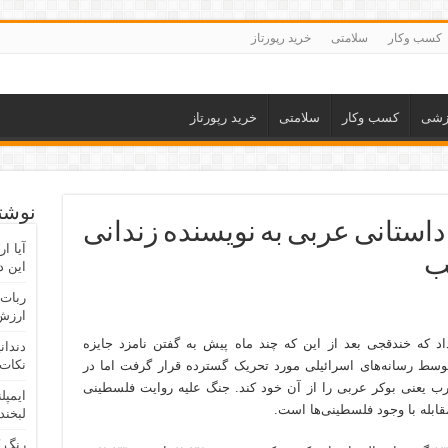
کسب وکار
سلامتی
خرید رپورتاز
زشی
کسب وکار
سلامتی
خرید رپورتاز
نوشته
 داستانی عربی به نویسنده زندانی
آیا ا
ب
این د
ربات 
ارزش 
نی (PPS) در بیانیه‌خبرداد که خندقجی بعد از این که چند ماه پیش به گفتن نامزد جایزه
دندان
نکات 
توسط رسانه‌های اسرائیلی مورد تحریک گسترده قرار گرفت اما در
رب یعنی بوکر عربی را از آن خود کند. جنگ علیه روایت فلسطینی
ایمپل
ابله با وجود فلسطینی‌ها است.
لبخند
رنگ 