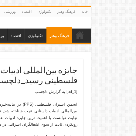
خانه
فرهنگ وهنر
تکنولوژی
اقتصاد
ورزشی
فرهنگ وهنر
تکنولوژی
اقتصاد
ور
جایزه بین‌المللی ادبیات
فلسطینی رسید_دلچس
[ad_1] به گزارش
دلچسب
انجمن اسیران فلسطی
بین‌المللی ادبیات داستانی عرب شناخته شد, 
نهایت توانست با اهمیت ترین جایزه ادبیات ع
رویکردی ثابت از سوی اشغالگران اسرائیل در مق