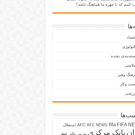
ب کنیم که با چهره ما هماهنگ باشد؟
ها
تصاد
نولوژی
ته‌بندی نشده
لامتی
هنگ وهنر
سب وکار
رزشی
ب‌ها
fifa
FIFA N
AFC
AFC NEWS
استقلال
ان
بانک مرکزی
تیم
تئاتر
بورس