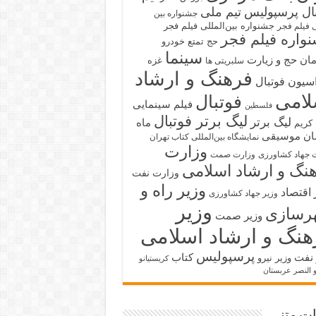
بال پرسپولیس
تیم ملی
جشنواره بین
جشنواره بین‌المللی فیلم فجر
ی فیلم فجر
واره فیلم فجر
حج تمتع
خودرو
سینما
ان حج و زیارت
غزه
سلبریتی ها
فرهنگ و ارشاد
سیون فوتبال
لامی
فوتبال
فیلم سینمایی
فلسطین
لیگ برتر فوتبال
لیگ برتر
ماه
کریم
ان
موسیقی
نمایشگاه بین‌المللی کتاب تهران
وزارت
 جهاد کشاورزی
وزارت صمت
نگ و ارشاد اسلامی
وزارت نفت
وزیر راه و
 اقتصاد
وزیر جهاد کشاورزی
وزیر
رسازی
وزیر صمت
هنگ و ارشاد اسلامی
پرسپولیس
 نفت
کتاب
وزیر نیرو
کریستیانو
و النصر عربستان