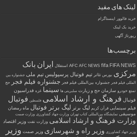
لینک های مفید
خرید فالوور اینستاگرام
خرید بک لینک
رپورتاژ آگهی
برچسب‌ها
ایران
بانک
fifa
FIFA NEWS
AFC
AFC NEWS
استقلال
مرکزی
تیم فوتبال پرسپولیس
تیم ملی
تئاتر
بورس
جشنواره بین
جشنواره فیلم فجر
جشنواره بین‌المللی فیلم فجر
حج
المللی فیلم فجر
سینما
فدراسیون
سازمان حج و زیارت
تمتع
خودرو
غزه
سلبریتی ها
فرهنگ و ارشاد اسلامی
فوتبال
فوتبال
فلسطین
لیگ برتر فوتبال
لیگ برتر
فیلم سینمایی
ماه رمضان
قرآن کریم
موسیقی
نمایشگاه بین‌المللی کتاب تهران
وزارت جهاد کشاورزی
وزارت صمت
وزارت فرهنگ و ارشاد اسلامی
وزیر اقتصاد
وزارت نفت
وزیر
وزیر راه و شهرسازی
وزیر صمت
وزیر جهاد کشاورزی