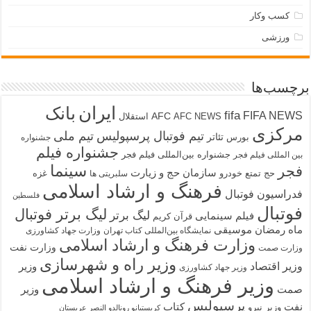
کسب وکار
ورزشی
برچسب‌ها
ایران
بانک
fifa
FIFA NEWS
AFC
AFC NEWS
استقلال
مرکزی
تیم فوتبال پرسپولیس
تیم ملی
تئاتر
بورس
جشنواره
جشنواره فیلم
جشنواره بین‌المللی فیلم فجر
بین المللی فیلم فجر
سینما
فجر
سازمان حج و زیارت
حج تمتع
خودرو
غزه
سلبریتی ها
فرهنگ و ارشاد اسلامی
فدراسیون فوتبال
فلسطین
فوتبال
لیگ برتر فوتبال
لیگ برتر
فیلم سینمایی
قرآن کریم
ماه رمضان
موسیقی
نمایشگاه بین‌المللی کتاب تهران
وزارت جهاد کشاورزی
وزارت فرهنگ و ارشاد اسلامی
وزارت نفت
وزارت صمت
وزیر راه و شهرسازی
وزیر اقتصاد
وزیر
وزیر جهاد کشاورزی
وزیر فرهنگ و ارشاد اسلامی
صمت
وزیر
پرسپولیس
نفت
کتاب
وزیر نیرو
کریستیانو رونالدو النصر عربستان