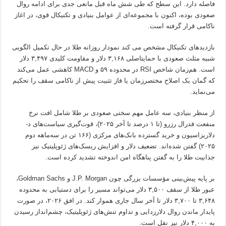
فاصله دارد. این سطح که طی شش ماه قبل مانعی جدی برای ادامه روال
صعودی بوده، اکنون با مجموعه‌ای از عوامل بنیادی و تکنیکال قوی، در اغاز
ناکامی قرار گرفته است.
بازدید‌های تکنیکال مشخص می کند نمودار روزانه طلا در حال تکمیل الگویی
شبیه مثلث صعودی با حمایتاصلی ۳,۱۶۸ دلار و مقاومت کلیدی ۳,۴۹۷ دلار
است. هم‌زمان شاخص RSI در محدوده ۵۹ و MACD کاهشی عمل می‌کند
که گمان یک اصلاح مختصر‌زمان یا فاز تثبیت پیش از ناکامی سقف را تحکیم
می‌نماید.
از منظر بنیادی، سه عامل مهم سختی صعودی بر طلا شامل افت نرخ
منفعت فدرال رزرو (تا ۱ درصد تا آخر ۲۰۲۵)، قوت‌گیری سیاست‌های د-
دلاریزاسیون و خرید گسترده بانک‌های مرکزی (۱۶۶ تن در سه‌ماهه دوم
۲۰۲۵) گفتن شده‌اند. تضعیف دلار و افزایش ریسک‌های ژئوپلیتیک نیز
جذابیت طلا را به گفتن پناهگاه امن اندوخته تشدید کرده است.
بر پایه پیش‌بینی مؤسسات بزرگی چون J.P. Morgan و Goldman Sachs،
عبور طلا از سقف ۳,۵۰۰ دلار می‌تواند مسیر را برای دستیابی به محدوده
۳,۶۴۸ تا ۳,۷۰۰ دلار تا آخر سال جاری هموار کند. در افق ۲۰۲۶، در صورت
پایدار ماندن روال دلارزدایی و تداوم تنش‌های ژئوپلیتیک، چشم‌انداز رسیدن
به ۴,۰۰۰ دلار نیز نقل است.