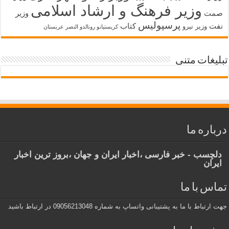
وزیر فرهنگ و ارشاد اسلامی
صمت
وزیر
پرسپولیس
نفت
کتاب
وزیر نیرو
کریستیانو رونالدو النصر عربستان
تبلیغات متنی
درباره ما
دلچسب - خبر فارسی ،اخبار ایران و جهان ،بروز ترین اخبار
ایران
تماس با ما
جهت ارتباط با ما به پشتیبانی واتساپ به شماره 09056213048 در ارتباط باشید