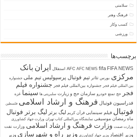
سلامتی
فرهنگ وهنر
کسب وکار
ورزشی
برچسب‌ها
ایران
بانک
fifa
FIFA NEWS
AFC
AFC NEWS
استقلال
مرکزی
تیم فوتبال پرسپولیس
تیم ملی
تئاتر
بورس
جشنواره
جشنواره فیلم
جشنواره بین‌المللی فیلم فجر
بین المللی فیلم فجر
سینما
فجر
سازمان حج و زیارت
حج تمتع
خودرو
غزه
سلبریتی ها
فرهنگ و ارشاد اسلامی
فدراسیون فوتبال
فلسطین
فوتبال
لیگ برتر فوتبال
لیگ برتر
فیلم سینمایی
قرآن کریم
ماه رمضان
موسیقی
نمایشگاه بین‌المللی کتاب تهران
وزارت جهاد کشاورزی
وزارت فرهنگ و ارشاد اسلامی
وزارت نفت
وزارت صمت
وزیر راه و شهرسازی
وزیر اقتصاد
وزیر
وزیر جهاد کشاورزی