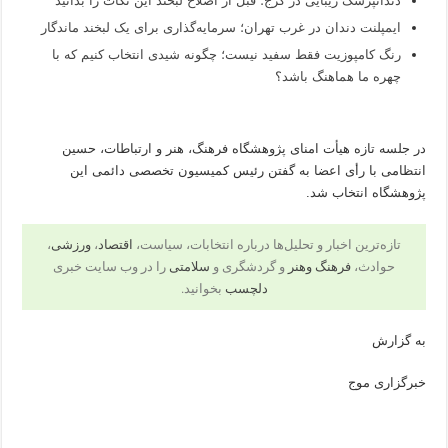
دندانپزشک زیبایی در کرج؛ قبل از اصلاح لبخند این نکات را بدانید
ایمپلنت دندان در غرب تهران؛ سرمایه‌گذاری برای یک لبخند ماندگار
رنگ کامپوزیت فقط سفید نیست؛ چگونه شیدی انتخاب کنیم که با
چهره ما هماهنگ باشد؟
در جلسه تازه هیأت امنای پژوهشگاه فرهنگ، هنر و ارتباطات، حسین
انتظامی با رأی اعضا به گفتن رئیس کمیسیون تخصصی دائمی این
پژوهشگاه انتخاب شد.
تازه‌ترین اخبار و تحلیل‌ها درباره انتخابات، سیاست،
اقتصاد
،
ورزشی
،
حوادث،
فرهنگ وهنر
و گردشگری و
سلامتی
را در وب سایت خبری
دلچسب
بخوانید.
به گزارش
خبرگزاری موج