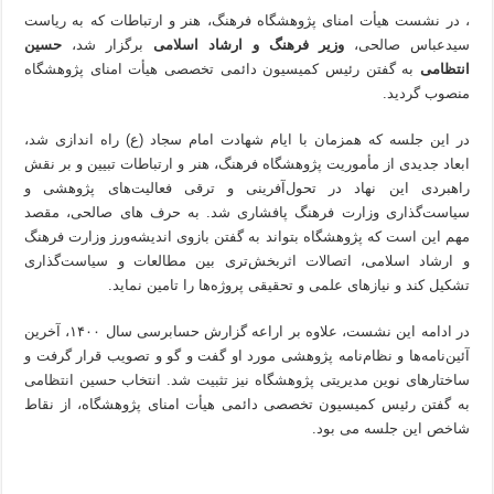
، در نشست هیأت امنای پژوهشگاه فرهنگ، هنر و ارتباطات که به ریاست
سیدعباس صالحی،
وزیر فرهنگ و ارشاد اسلامی
برگزار شد،
حسین
انتظامی
به گفتن رئیس کمیسیون دائمی تخصصی هیأت امنای پژوهشگاه
منصوب گردید.
در این جلسه که همزمان با ایام شهادت امام سجاد (ع) راه اندازی شد،
ابعاد جدیدی از مأموریت پژوهشگاه فرهنگ، هنر و ارتباطات تبیین و بر نقش
راهبردی این نهاد در تحول‌آفرینی و ترقی فعالیت‌های پژوهشی و
سیاست‌گذاری وزارت فرهنگ پافشاری شد. به حرف های صالحی، مقصد
مهم این است که پژوهشگاه بتواند به گفتن بازوی اندیشه‌ورز وزارت فرهنگ
و ارشاد اسلامی، اتصالات اثربخش‌تری بین مطالعات و سیاست‌گذاری
تشکیل کند و نیازهای علمی و تحقیقی پروژه‌ها را تامین نماید.
در ادامه این نشست، علاوه بر اراعه گزارش حسابرسی سال ۱۴۰۰، آخرین
آئین‌نامه‌ها و نظام‌نامه پژوهشی مورد او گفت و گو و تصویب قرار گرفت و
ساختارهای نوین مدیریتی پژوهشگاه نیز تثبیت شد. انتخاب حسین انتظامی
به گفتن رئیس کمیسیون تخصصی دائمی هیأت امنای پژوهشگاه، از نقاط
شاخص این جلسه می بود.