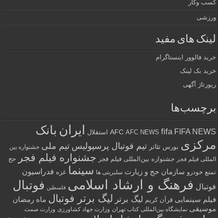
کسب وکار
ورزشی
لینک های مفید
خرید فالوور اینستاگرام
خرید بک لینک
رپورتاژ آگهی
برچسب‌ها
ایران
بانک
fifa
FIFA NEWS
AFC
AFC NEWS
استقلال
مرکزی
تیم فوتبال پرسپولیس
تیم ملی
تئاتر
بورس
جشنواره بین
جشنواره فیلم فجر
جشنواره بین‌المللی فیلم فجر
حج
المللی فیلم فجر
سینما
فدراسیون
سازمان حج و زیارت
تمتع
خودرو
غزه
سلبریتی ها
فرهنگ و ارشاد اسلامی
فوتبال
فوتبال
فلسطین
لیگ برتر فوتبال
لیگ برتر
فیلم سینمایی
ماه رمضان
قرآن کریم
موسیقی
نمایشگاه بین‌المللی کتاب تهران
وزارت جهاد کشاورزی
وزارت صمت