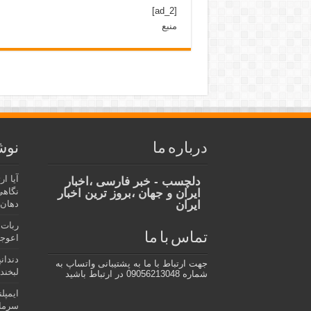
[ad_2]
منبع
درباره ما
نوش
آیا ا
دلچسب - خبر فارسی ،اخبار
نگاهی
ایران و جهان ،بروز ترین اخبار
ایران
دهان،
ربات 
تماس با ما
اعوجا
دندان
جهت ارتباط با ما به پشتیبانی واتساپ به
لبخند 
شماره 09056213048 در ارتباط باشید
ایمپل
سرمای