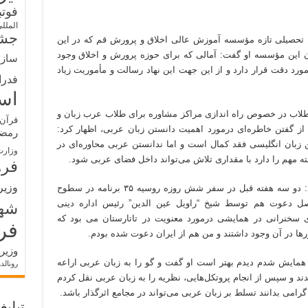
فوت
الملل
جشن
تحصیلی تازه مؤسسه آموزش عالی اخلاق و پرورش قم که در این
 این مؤسسه او گفت: آمالی که برای حوزه پرورش و اخلاق وجود
سازم
د دقت قرار دارد و از این جهت این نهاد رسالت و مأموریت زیاد
فدرا
اس
طلاب در خصوص راه اندازی مراکز مشاوره برای طلاب عرب زبان و
قرآن 
 گفتن خاطره‌ای درمورد اهمیت دانستن زبان عربی، اظهار کرد:
رمض
ن زبان انگلیسی فقد کمال است و اما ندانستن عربی محاوره‌ای در
وزارت
 مهم را دارد با مقداری تلاش می‌تواند داخل فضای عربی شود.
فره
وزیر
وی با اشاره به سفر خود به روسیه، اظهار کرد: دو سه هفته قبل در سفر شش روزه روسیه ۳۵ برنامه در سطوح
اصل دعوت هم توسط شیخ “راویل عین الدین” رئیس اداره دینی
شه
 سخنرانی در همایشی درمورد معنویت در تاتارستان می بود که
فر
ها در آن وجود داشتند و من هم از ایران دعوت شده بودم.
وزیر
 همایش شدم دیدم بهتر است او گفت و گو را به زبان عربی اراعه
رونالد
ی فهمید می‌شدند و سپس از انجام پروتکل‌هایی، نظریه را به زبان عربی نقل کردم
رامی بدانند تسلط بر زبان عربی می‌تواند در مجامع اثرگذار باشد.