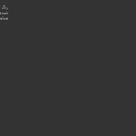
رنگ ک
شیدی 
هماهن