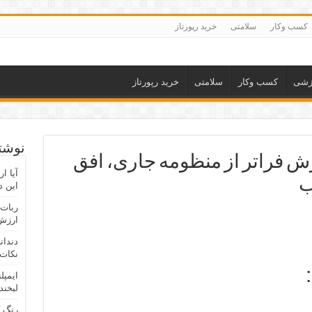
کسب وکار
سلامتی
خرید رپورتاز
زشی
کسب وکار
سلامتی
خرید رپورتاز
نوشته
رش فراتر از منظومه جاری، افق
آیا ا
ب
این د
ربات 
ارزش 
دندان
نکات 
ایمپل
لبخند
رنگ 