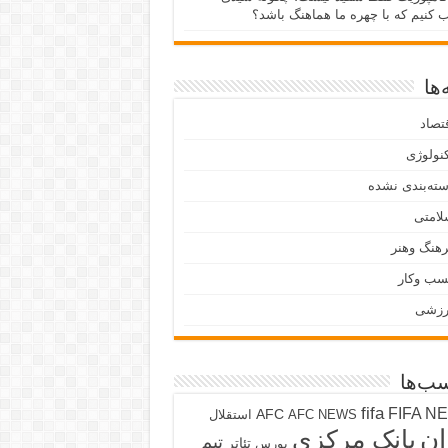
ب کنیم که با چهره ما هماهنگ باشد؟
ها
تصاد
نولوژی
ته‌بندی نشده
لامتی
هنگ وهنر
سب وکار
رزشی
ب‌ها
fifa
FIFA N
AFC
AFC NEWS
استقلال
ان
بانک مرکزی
تیم
تئاتر
بورس