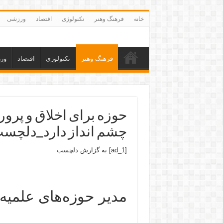
خانه
فرهنگ وهنر
تکنولوژی
اقتصاد
ورزشی
فرهنگ وهنر
تکنولوژی
اقتصاد
ور
حوزه برای اخلاق و پرو
چشم انداز دارد_دلچس
[ad_1] به گزارش
دلچسب
مدیر حوزه‌های علمیه: