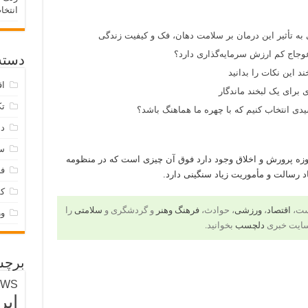
انتخا
 به تأثیر این درمان بر سلامت دهان، فک و کیفیت زندگی
وجاج کم ارزش سرمایه‌گذاری دارد؟
دسته‌
د این نکات را بدانید
اق
 برای یک لبخند ماندگار
تک
ی انتخاب کنیم که با چهره ما هماهنگ باشد؟
دس
س
حوزه پرورش و اخلاق وجود دارد فوق آن چیزی است که در منظومه
فر
د رسالت و مأموریت زیاد سنگینی دارد.
ک
است،
اقتصاد
،
ورزشی
، حوادث،
فرهنگ وهنر
و گردشگری و
سلامتی
را
و
سایت خبری
دلچسب
بخوانید.
برچس
EWS
ایر