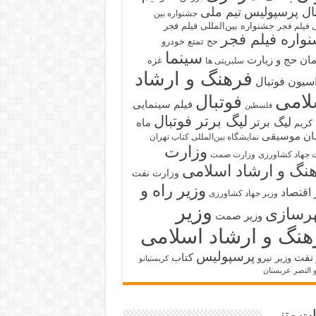
بال پرسپولیس
تیم ملی
جشنواره بین
جشنواره بین‌المللی فیلم فجر
ی فیلم فجر
واره فیلم فجر
حج تمتع
خودرو
سینما
ان حج و زیارت
غزه
سلبریتی ها
فرهنگ و ارشاد
سیون فوتبال
لامی
فوتبال
فیلم سینمایی
فلسطین
لیگ برتر فوتبال
لیگ برتر
ماه
کریم
ان
موسیقی
نمایشگاه بین‌المللی کتاب تهران
وزارت
 جهاد کشاورزی
وزارت صمت
نگ و ارشاد اسلامی
وزارت نفت
وزیر راه و
 اقتصاد
وزیر جهاد کشاورزی
وزیر
رسازی
وزیر صمت
هنگ و ارشاد اسلامی
پرسپولیس
 نفت
کتاب
وزیر نیرو
کریستیانو
و النصر عربستان