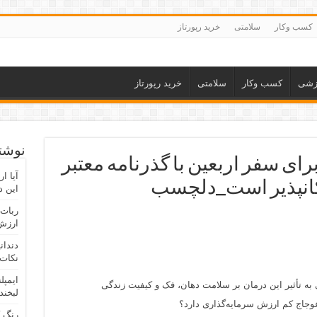
کسب وکار
سلامتی
خرید رپورتاز
زشی
کسب وکار
سلامتی
خرید رپورتاز
نوشته
ی سفر اربعین با گذرنامه معتبر
آیا ا
امکانپذیر است_دلچسب
این د
ربات 
ارزش 
دندان
نکات 
ایمپل
 به تأثیر این درمان بر سلامت دهان، فک و کیفیت زندگی
لبخند
وجاج کم ارزش سرمایه‌گذاری دارد؟
رنگ 