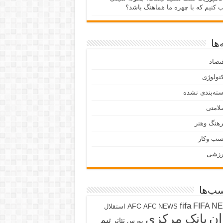
ب کنیم که با چهره ما هماهنگ باشد؟
ها
تصاد
نولوژی
ته‌بندی نشده
لامتی
هنگ وهنر
سب وکار
رزشی
ب‌ها
fifa
FIFA N
AFC
AFC NEWS
استقلال
ان
بانک مرکزی
تیم
تئاتر
بورس