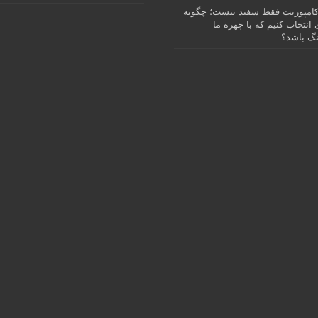
امپوزیت فقط سفید نیست؛ چگونه
انتخاب کنیم که با چهره ما
گ باشد؟