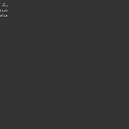
رنگ ک
شیدی 
هماهن