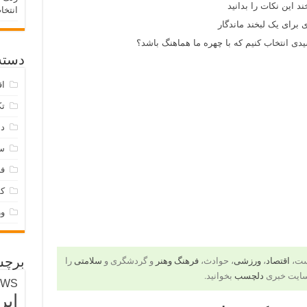
د این نکات را بدانید
انتخا
 برای یک لبخند ماندگار
ی انتخاب کنیم که با چهره ما هماهنگ باشد؟
دسته‌
اق
تک
دس
س
فر
ک
و
است،
اقتصاد
،
ورزشی
، حوادث،
فرهنگ وهنر
و گردشگری و
سلامتی
را
برچس
سایت خبری
دلچسب
بخوانید.
EWS
ایر