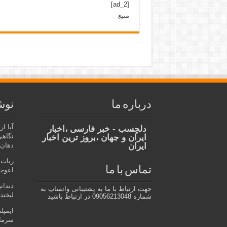
[ad_2]
منبع
درباره ما
نوش
آیا ا
دلچسب - خبر فارسی ،اخبار
نگاهی
ایران و جهان ،بروز ترین اخبار
ایران
دهان،
ربات 
تماس با ما
اعوجا
دندان
جهت ارتباط با ما به پشتیبانی واتساپ به
لبخند 
شماره 09056213048 در ارتباط باشید
ایمپل
سرمای