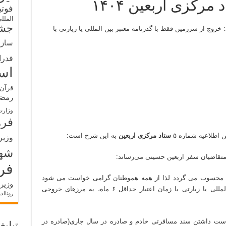
فوت
الملل
جشن
خروج از سرزمین فقط با گذرنامه معتبر بین المللی یا زیارتی با
سازم
فدرا
اس
قرآن 
رمض
وزارت
فره
ن اطلاعیه شماره ۵
ستاد مرکزی اربعین
به این شرح است:
وزیر
شه
متقاضیان سفر اربعین حسینی می‌رساند:
فر
ی محسوب می گردد لذا از همه هموطنان گرامی خواست می شود
وزیر
لزوماً با در دست داشتن گذرنامه معتبر بین المللی یا زیارتی با زمان اعتبار حداقل ۶ ماه، به مرزهای خروجی
رونالد
 در دست داشتن سند مسافرتی خادم و صادره در سال جاری(صادره در