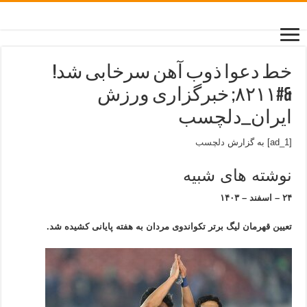
خط دعوا ذوب آهن سرخابی شد!
&#۸۲۱۱; خبرگزاری ورزش
ایران_دلچسب
[ad_1] به گزارش
دلچسب
نوشته های شبیه
۲۴ – اسفند – ۱۴۰۳
تعیین قهرمان لیگ برتر تکواندوی مردان به هفته پایانی کشیده شد.