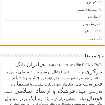
تکنولوژی
دسته‌بندی نشده
سلامتی
فرهنگ وهنر
کسب وکار
ورزشی
برچسب‌ها
ایران
بانک
fifa
FIFA NEWS
AFC
AFC NEWS
استقلال
مرکزی
تیم فوتبال پرسپولیس
تیم ملی
تئاتر
بورس
جشنواره
جشنواره فیلم
جشنواره بین‌المللی فیلم فجر
بین المللی فیلم فجر
سینما
فجر
سازمان حج و زیارت
حج تمتع
خودرو
غزه
سلبریتی ها
فرهنگ و ارشاد اسلامی
فدراسیون فوتبال
فلسطین
فوتبال
لیگ برتر فوتبال
لیگ برتر
فیلم سینمایی
قرآن کریم
ماه رمضان
موسیقی
نمایشگاه بین‌المللی کتاب تهران
وزارت جهاد کشاورزی