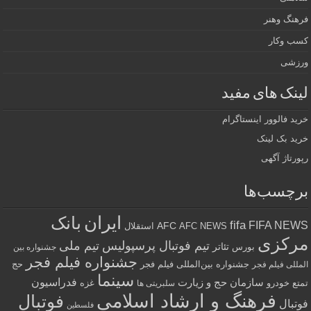
فرهنگ وهنر
کسب وکار
ورزشی
لینک های مفید
خرید فالوور اینستاگرام
خرید بک لینک
رپورتاژ آگهی
برچسب‌ها
ایران
بانک
fifa
FIFA NEWS
AFC
AFC NEWS
استقلال
مرکزی
تیم فوتبال پرسپولیس
تیم ملی
تئاتر
بورس
جشنواره بین
جشنواره فیلم فجر
جشنواره بین‌المللی فیلم فجر
حج
المللی فیلم فجر
سینما
فدراسیون
سازمان حج و زیارت
تمتع
خودرو
غزه
سلبریتی ها
فرهنگ و ارشاد اسلامی
فوتبال
فوتبال
فلسطین