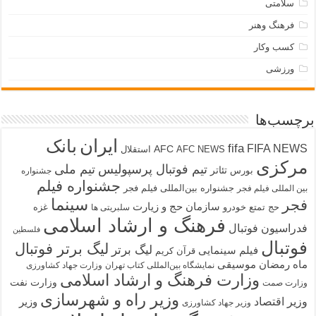
سلامتی
فرهنگ وهنر
کسب وکار
ورزشی
برچسب‌ها
ایران
بانک
fifa
FIFA NEWS
AFC
AFC NEWS
استقلال
مرکزی
تیم فوتبال پرسپولیس
تیم ملی
تئاتر
بورس
جشنواره
جشنواره فیلم
جشنواره بین‌المللی فیلم فجر
بین المللی فیلم فجر
سینما
فجر
سازمان حج و زیارت
حج تمتع
خودرو
غزه
سلبریتی ها
فرهنگ و ارشاد اسلامی
فدراسیون فوتبال
فلسطین
فوتبال
لیگ برتر فوتبال
لیگ برتر
فیلم سینمایی
قرآن کریم
ماه رمضان
موسیقی
نمایشگاه بین‌المللی کتاب تهران
وزارت جهاد کشاورزی
وزارت فرهنگ و ارشاد اسلامی
وزارت نفت
وزارت صمت
وزیر راه و شهرسازی
وزیر اقتصاد
وزیر
وزیر جهاد کشاورزی