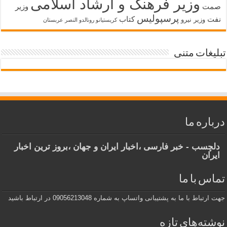
وزیر فرهنگ و ارشاد اسلامی
صمت
وزیر
پرسپولیس
نفت
کتاب
وزیر نیرو
کریستیانو رونالدو النصر عربستان
تبلیغات متنی
درباره ما
دلچسب - خبر فارسی ،اخبار ایران و جهان ،بروز ترین اخبار
ایران
تماس با ما
جهت ارتباط با ما به پشتیبانی واتساپ به شماره 09056213048 در ارتباط باشید
نوشته‌های تازه