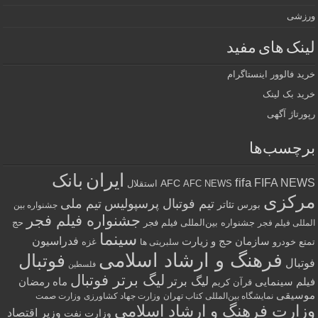
ورزشی
لینک های مفید
خرید فالوور اینستاگرام
خرید بک لینک
رپورتاژ آگهی
برچسب‌ها
ایران
بانک
fifa
FIFA NEWS
AFC
AFC NEWS
استقلال
مرکزی
تیم فوتبال پرسپولیس
تیم ملی
تئاتر
بورس
جشنواره بین
جشنواره فیلم فجر
جشنواره بین‌المللی فیلم فجر
حج
المللی فیلم فجر
سینما
فدراسیون
سازمان حج و زیارت
تمتع
خودرو
غزه
سلبریتی ها
فرهنگ و ارشاد اسلامی
فوتبال
فوتبال
فلسطین
لیگ برتر فوتبال
لیگ برتر
فیلم سینمایی
ماه رمضان
قرآن کریم
موسیقی
نمایشگاه بین‌المللی کتاب تهران
وزارت جهاد کشاورزی
وزارت صمت
وزارت فرهنگ و ارشاد اسلامی
وزیر اقتصاد
وزارت نفت