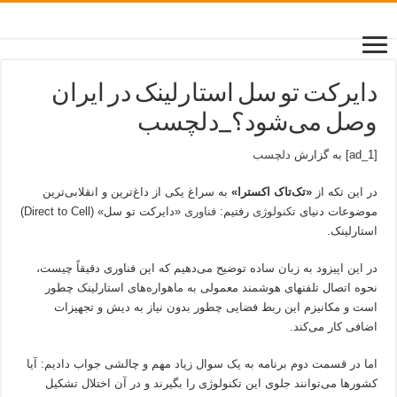
دایرکت تو سل استارلینک در ایران
وصل می‌شود؟_دلچسب
[ad_1] به گزارش
دلچسب
در این تکه از
«تک‌تاک اکسترا»
به سراغ یکی از داغ‌ترین و انقلابی‌ترین
موضوعات دنیای
تکنولوژی
رفتیم:
فناوری
«دایرکت تو سل» (Direct to Cell)
استارلینک.
در این اپیزود به زبان ساده توضیح می‌دهیم که این فناوری دقیقاً چیست،
نحوه اتصال تلفنهای هوشمند معمولی به ماهواره‌های استارلینک چطور
است و مکانیزم این ربط فضایی چطور بدون نیاز به دیش و تجهیزات
اضافی کار می‌کند.
اما در قسمت دوم برنامه به یک سوال زیاد مهم و چالشی جواب دادیم: آیا
کشورها می‌توانند جلوی این تکنولوژی را بگیرند و در آن اختلال تشکیل