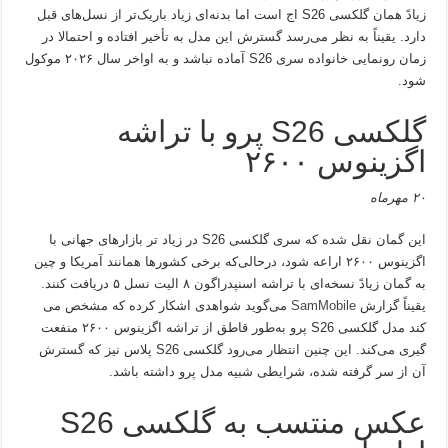
زیادً همان گلکسی S26 اج است اما بدنه‌ای زیاد باریک‌تر از نسل‌های قبل
دارد. یقیناً به نظر می‌رسد گسترش این مدل به تأخیر افتاده و احتمالا در
زمان رونمایی خانواده سری S26 آماده نباشد و به اواخر سال ۲۰۲۶ موکول
شود.
گلکسی S26 پرو با تراشه
اگزینوس ۲۶۰۰
۲۰ مهرماه
این گمان نقل شده که سری گلکسی S26 در زیاد تر بازارهای جهانی با
اگزینوس ۲۶۰۰ اراعه شود، درحالی‌که برخی کشورها همانند آمریکا و چین
به گمان زیادً نسخه‌ای با تراشه اسنپدراگون ۸ الیت نسل ۵ دریافت کنند.
یقیناً گزارش
SamMobile
می‌گوید شواهدی اشکار کرده که مشخص می
کند مدل گلکسی S26 پرو به‌طور قاطق از تراشه اگزینوس ۲۶۰۰ منفعت
گیری می‌کند. این چنین انتظار می‌رود گلکسی S26 پلاس نیز که گسترش
آن از سر گرفته شده، شرایطی شبیه مدل پرو داشته باشد.
عکس منتسب به گلکسی S26