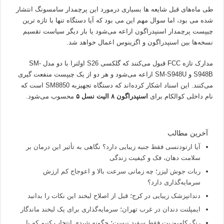
طی ماه‌های قبل شایعه ها بسیاری درمورد این پرچمدار سامسونگ انتشار
شده می بود، اما سوال مهم این می بود که آیا دستگاه تنها با تازه ترین
چیپست پرچمدار اسنپدراگون اراعه می‌شود یا بار دیگر سیاست تقسیم
نسخه‌ها بین اسنپدراگون و اگزینوس اعمال خواهد شد.
مدارک تازه FCC قبول می‌کنند که گلکسی S26 اولترا با دو مدل SM-
S948B و SM-S948U اراعه می‌شود و هر دو از یک چیپست منفعت گیری
می‌کنند. این اسناد اشکار کرده‌اند که دستگاه تجهیزبه SM8850 است که
نام داخلی کوالکام برای
اسنپدراگون ۸ الیت نسل ۵
محسوب می‌شود.
آخرین مطالب
آیا ارتودنسی فقط جنبه زیبایی دارد؟ نگاهی به تأثیر این درمان بر
سلامت دهان، فک و کیفیت زندگی
ربات جوش لیزر؛ چه زمانی سرعت بالا و اعوجاج کم ارزش
سرمایه‌گذاری دارد؟
دندانپزشک زیبایی در کرج؛ قبل از اصلاح لبخند این نکات را بدانید
ایمپلنت دندان در غرب تهران؛ سرمایه‌گذاری برای یک لبخند ماندگار
رنگ کامپوزیت فقط سفید نیست؛ چگونه شیدی انتخاب کنیم که با