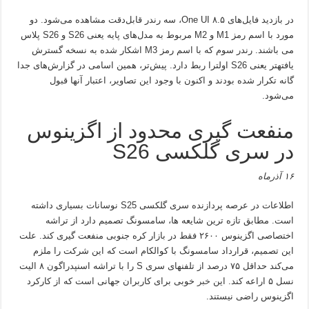
در بازدید فایل‌های One UI ۸.۵، سه رندر قابل‌دقت مشاهده می‌شود. دو
مورد با اسم رمز M1 و M2 مربوط به مدل‌های پایه یعنی S26 و S26 پلاس
می باشند. رندر سوم که با اسم رمز M3 اشکار شده به نسخه گسترش
یافتهتر یعنی S26 اولترا ربط دارد. پیش‌تر، همین اسامی در گزارش‌های جدا
گانه تکرار شده بودند و اکنون با وجود این تصاویر، اعتبار آنها قبول
می‌شود.
منفعت گیری محدود از اگزینوس
در سری گلکسی S26
۱۶ آذرماه
اطلاعات در عرصه پردازنده سری گلکسی S25 نوسانات بسیاری داشته
است. مطابق تازه ترین شایعه ها، سامسونگ تصمیم دارد از تراشه
اختصاصی اگزینوس ۲۶۰۰ فقط در بازار کره جنوبی منفعت گیری کند. علت
این تصمیم، قرارداد سامسونگ با کوالکام است که این شرکت را ملزم
می‌کند حداقل ۷۵ درصد از تلفنهای سری S را با تراشه اسنپدراگون ۸ الیت
نسل ۵ اراعه کند. این
خبر
خوبی برای کاربران جهانی است که از کارکرد
اگزینوس راضی نیستند.