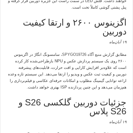
خواهند داشت. فلش LED در سمت راست این جزیره دوربین قرار گرفته و
پنل پشتی گوشی کاملاً تخت است.
اگزینوس ۲۶۰۰ و ارتقا کیفیت
دوربین
۱۹ آبان‌ماه
مطابق گزارش
منبع آگاه SPYGO19726
، سامسونگ انگارً در اگزینوس
۲۶۰۰ روی یک سیستم پردازش عکس و NPU بازطراحی‌شده کار کرده
است که علاوه‌بر افزایش کارایی و افت حرارت، قابلیت‌های پیشرفته
دوربین و کیفیت ثبت عکس و ویدیو را ارتقا می‌دهد. این سیستم تازه وعده
اراعه توانایی گیمینگ مطلوب و امکانات حرفه‌ای عکاسی و فیلم‌برداری را
هم‌زمان می‌دهد و این چنین پردازنده ISP بهتری خواهد داشت.
جزئیات دوربین گلکسی S26 و
S26 پلاس
۱۹ آبان‌ماه