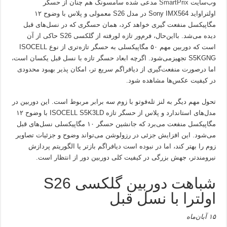
وب‌سایت
SmartPrix
مدعی شده سامسونگ هم چنان از حسگر
اولتراواید Sony IMX564 در مدل S26 معمولی و پلاس با وضوح ۱۲
مگاپیکسل منفعت گیری خواهد کرد، همان حسگری که در نسل‌های قبل
دیده می‌شد. بااین‌حال، فرم‌ور تازه لورفته از گلکسی S26 حاکی از آن
است که دوربین مهم ۵۰ مگاپیکسلی به حسگر تازه‌تری از نوع ISOCELL
S5KGNG تجهیزمی‌شود. اگرچه ابعاد حسگر تازه با نسل قبل یکسان است،
اما درصورت منفعت‌گیری از دیافراگم سریع تر، امکان پذیر بهبود محدودی
در کیفیت عکس‌ها مشاهده شود.
تحول مهم دیگر به لنز تله‌فوتو با زوم سه برابر مربوط است. این دوربین در
مدل‌های استاندارد و پلاس از حسگر تازه ISOCELL S5K3LD با وضوح ۱۲
مگاپیکسل منفعت می‌برد که جانشین حسگر ۱۰ مگاپیکسلی نسل‌های قبل
می‌شود. این افزایش جزئی در رزولوشن می‌تواند وضوح و جزئیات تصاویر
زوم را بهتر کند، اما در نبوده است دیافراگم بازتر یا الگوریتم پردازش
نیرومندتر، جهش بزرگی در کیفیت کلی دوربین دور از انتظار است.
شباهت دوربین گلکسی S26
اولترا با نسل قبل
۱۵ آبان‌ماه