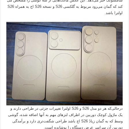
سامسونگ خبر می‌دهد. این عکس ماکت‌هایی از سه گوشی را مشخص می
کند که گمان می‌رود مربوط به گلکسی S26 و نسخه S26 اج به همراه S26
اولترا باشد.
درحالی‌که هر دو مدل S26 و S26 اولترا تغییرات جزئی در طراحی دارند و
یک ماژول کوچک دوربین در اطراف لنزهای مهم به آنها اضافه شده، گوشی
وسط که به گمان زیادً S26 اج باشد طراحی شگفت‌تری دارد و برآمدگی
دوربین آن سراسر عرض دستگاه را پوشانده است.