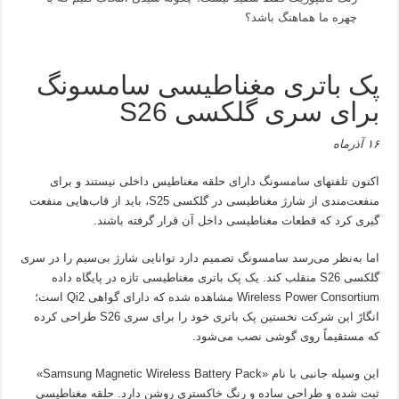
چهره ما هماهنگ باشد؟
پک باتری مغناطیسی سامسونگ
برای سری گلکسی S26
۱۶ آذرماه
اکنون تلفنهای سامسونگ دارای حلقه مغناطیس داخلی نیستند و برای
منفعت‌مندی از شارژ مغناطیسی در گلکسی S25، باید از قاب‌هایی منفعت
گیری کرد که قطعات مغناطیسی داخل آن قرار گرفته باشند.
اما به‌نظر می‌رسد سامسونگ تصمیم دارد توانایی شارژ بی‌سیم را در سری
گلکسی S26 منقلب کند. یک پک باتری مغناطیسی تازه در پایگاه داده
Wireless Power Consortium مشاهده شده که دارای گواهی Qi2 است؛
انگارً این شرکت نخستین پک باتری خود را برای سری S26 طراحی کرده
که مستقیماً روی گوشی نصب می‌شود.
این وسیله جانبی با نام «Samsung Magnetic Wireless Battery Pack»
ثبت شده و طراحی ساده و رنگ خاکستری روشن دارد. حلقه مغناطیسی