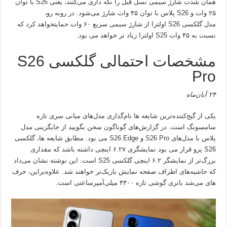
همان شدت شارژ سیمی نسل قبل را نگه داری می‌کنند، یعنی S26 با توان
۲۵ وات و S26 پلاس با توان ۴۵ وات شارژ می‌شود. در روبه رو،
مدل گلکسی S26 اولترا از شارژ سیمی سریع ۶۰ وات حمایتخواهد کرد که
نسبت به ۴۵ وات S25 اولترا زیاد تر خواهد می بود.
مشخصات احتمالی گلکسی S26
Pro
۲۴ آبان‌ماه
یکی از گیج‌کننده‌ترین شایعه ها نام‌گذاری مدل‌های میانی سری تازه
سامسونگ است. در گزارش‌های گوناگون سخن بگویید از جایگزینی مدل
پلاس با مدل‌های S26 Pro و S26 Edge می بود. مطابق شایعه ها، گلکسی
S26 پرو قرار می بود نمایشگری ۶.۲۷ اینچی داشته باشد که مقداری
بزرگ‌تر از نمایشگر ۶.۲ اینچی گلکسی S25 است. این نوشته نشان می‌داد
که حاشیه‌های اطراف صفحه نمایش باریک‌تر خواهند شد. علاوه‌براین، حرف
های می‌شد باتری گوشی تازه ۴۳۰۰ میلی‌آمپرساعتی است.