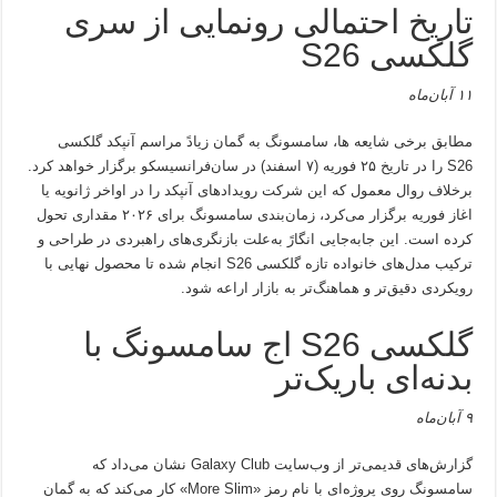
تاریخ احتمالی رونمایی از سری
گلکسی S26
۱۱ آبان‌ماه
مطابق برخی شایعه ها، سامسونگ به گمان زیادً مراسم آنپکد گلکسی
S26 را در تاریخ ۲۵ فوریه (۷ اسفند) در سان‌فرانسیسکو برگزار خواهد کرد.
برخلاف روال معمول که این شرکت رویدادهای آنپکد را در اواخر ژانویه یا
اغاز فوریه برگزار می‌کرد، زمان‌بندی سامسونگ برای ۲۰۲۶ مقداری تحول
کرده است. این جابه‌جایی انگارً به‌علت بازنگری‌های راهبردی در طراحی و
ترکیب مدل‌های خانواده تازه گلکسی S26 انجام شده تا محصول نهایی با
رویکردی دقیق‌تر و هماهنگ‌تر به بازار اراعه شود.
گلکسی S26 اج سامسونگ با
بدنه‌ای باریک‌تر
۹ آبان‌ماه
گزارش‌های قدیمی‌تر از وب‌سایت Galaxy Club نشان می‌داد که
سامسونگ روی پروژه‌ای با نام رمز «More Slim» کار می‌کند که به گمان