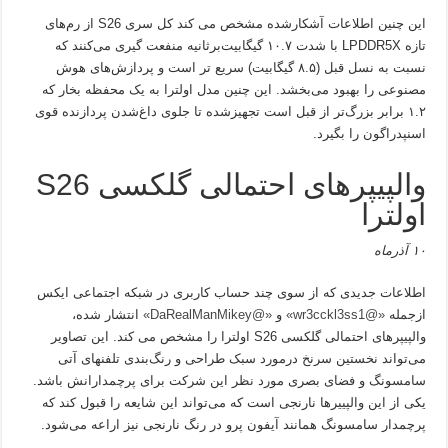
این چنین اطلاعات آشکار‌شده مشخص می کند کل سری S26 از رم‌های
تازه LPDDR5X با شدت ۱۰.۷ گیگابیت‌برثانیه منفعت گیری می‌کنند که
نسبت به نسل قبل (۸.۵ گیگابیت) سریع تر است و پردازش‌های هوش
مصنوعی را بهبود می‌بخشد. این چنین مدل اولترا به یک محفظه بخار که
۱.۲ برابر بزرگ‌تر از قبل است تجهیزشده تا جلوی داغ‌شدن پردازنده قوی
اسنپدراگون را بگیرد.
والپیپرهای احتمالی گلکسی S26
اولترا
۱۰ آذرماه
اطلاعات جدیدی که از سوی چند حساب کاربری در شبکه اجتماعی ایکس
ازجمله
«@wr3cckl3ss1»
و
«@DaRealManMikey»
انتشار شده،
والپیپرهای احتمالی گلکسی S26 اولترا را مشخص می کند. این تصاویر
می‌تواند نخستین سرنخ درمورد سبک طراحی و رنگ‌بندی تلفنهای آتی
سامسونگ و فضای بصری مورد نظر این شرکت برای پرچمدارانش باشد.
یکی از این والپییرها نارنجی است که می‌تواند این شایعه را قبول کند که
پرچمدار سامسونگ همانند آیفون پرو در رنگ نارنجی نیز اراعه می‌شود.