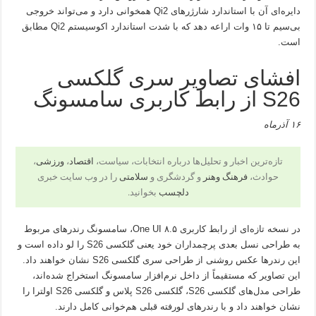
دایره‌ای آن با استاندارد شارژرهای Qi2 همخوانی دارد و می‌تواند خروجی
بی‌سیم تا ۱۵ وات اراعه دهد که با شدت استاندارد اکوسیستم Qi2 مطابق
است.
افشای تصاویر سری گلکسی
S26 از رابط کاربری سامسونگ
۱۶ آذرماه
تازه‌ترین اخبار و تحلیل‌ها درباره انتخابات، سیاست،
اقتصاد
،
ورزشی
،
حوادث،
فرهنگ وهنر
و گردشگری و
سلامتی
را در وب سایت خبری
دلچسب
بخوانید.
در نسخه تازه‌ای از رابط کاربری One UI ۸.۵، سامسونگ رندرهای مربوط
به طراحی نسل بعدی پرچمداران خود یعنی گلکسی S26 را لو داده است و
این رندرها عکس روشنی از طراحی سری گلکسی S26 نشان خواهند داد.
این تصاویر که مستقیماً از داخل نرم‌افزار سامسونگ استخراج شده‌اند،
طراحی مدل‌های گلکسی S26، گلکسی S26 پلاس و گلکسی S26 اولترا را
نشان خواهند داد و با رندرهای لو‌رفته قبلی هم‌خوانی کامل دارند.