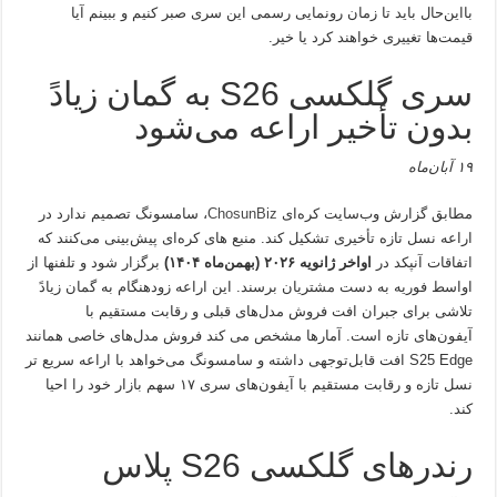
بااین‌حال باید تا زمان رونمایی رسمی این سری صبر کنیم و ببینم آیا
قیمت‌ها تغییری خواهند کرد یا خیر.
سری گلکسی S26 به گمان زیادً
بدون تأخیر اراعه می‌شود
۱۹ آبان‌ماه
مطابق گزارش وب‌سایت کره‌ای
ChosunBiz
، سامسونگ تصمیم ندارد در
اراعه نسل تازه تأخیری تشکیل کند. منبع های کره‌ای پیش‌بینی می‌کنند که
اتفاقات آنپکد در
اواخر ژانویه ۲۰۲۶ (بهمن‌ماه ۱۴۰۴)
برگزار شود و تلفنها از
اواسط فوریه به دست مشتریان برسند. این اراعه زودهنگام به گمان زیادً
تلاشی برای جبران افت فروش مدل‌های قبلی و رقابت مستقیم با
آیفون‌های تازه است. آمارها مشخص می کند فروش مدل‌های خاصی همانند
S25 Edge افت قابل‌توجهی داشته و سامسونگ می‌خواهد با اراعه سریع تر
نسل تازه و رقابت مستقیم با آیفون‌های سری ۱۷ سهم بازار خود را احیا
کند.
رندرهای گلکسی S26 پلاس