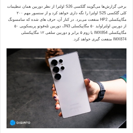
برخی گزارش‌ها می‌گویند گلکسی S26 اولترا از نظر دوربین همان تنظیمات
کلی گلکسی S25 اولترا را نگه داری خواهد کرد و از سنسور مهم ۲۰۰
مگاپیکسلی HP2 منفعت می‌برد. در کنار آن، حرف های شده که سامسونگ
از دوربین اولتراواید ۵۰ مگاپیکسلی JN3، دوربین تله‌فوتو پریسکوپی ۵۰
مگاپیکسلی IMX854 با زوم ۵ برابر و دوربین سلفی ۱۲ مگاپیکسلی
IMX874 منفعت گیری خواهد کرد.