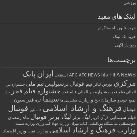
ورزشی
لینک های مفید
خرید فالوور اینستاگرام
خرید بک لینک
رپورتاژ آگهی
برچسب‌ها
ایران
بانک
fifa
FIFA NEWS
AFC
AFC NEWS
استقلال
مرکزی
تیم فوتبال پرسپولیس
تیم ملی
تئاتر
بورس
جشنواره بین
جشنواره فیلم فجر
جشنواره بین‌المللی فیلم فجر
حج
المللی فیلم فجر
سینما
فدراسیون
سازمان حج و زیارت
تمتع
خودرو
غزه
سلبریتی ها
فرهنگ و ارشاد اسلامی
فوتبال
فوتبال
فلسطین
لیگ برتر فوتبال
لیگ برتر
فیلم سینمایی
ماه رمضان
قرآن کریم
موسیقی
نمایشگاه بین‌المللی کتاب تهران
وزارت جهاد کشاورزی
وزارت صمت
وزارت فرهنگ و ارشاد اسلامی
وزیر اقتصاد
وزارت نفت