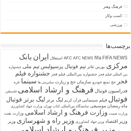
فرهنگ وهنر
کسب وکار
ورزشی
برچسب‌ها
ایران
بانک
fifa
FIFA NEWS
AFC
AFC NEWS
استقلال
مرکزی
تیم فوتبال پرسپولیس
تیم ملی
تئاتر
بورس
جشنواره
جشنواره فیلم
جشنواره بین‌المللی فیلم فجر
بین المللی فیلم فجر
سینما
فجر
سازمان حج و زیارت
حج تمتع
خودرو
غزه
سلبریتی ها
فرهنگ و ارشاد اسلامی
فدراسیون فوتبال
فلسطین
فوتبال
لیگ برتر فوتبال
لیگ برتر
فیلم سینمایی
قرآن کریم
ماه رمضان
موسیقی
نمایشگاه بین‌المللی کتاب تهران
وزارت جهاد کشاورزی
وزارت فرهنگ و ارشاد اسلامی
وزارت نفت
وزارت صمت
وزیر راه و شهرسازی
وزیر اقتصاد
وزیر
وزیر جهاد کشاورزی
وزیر فرهنگ و ارشاد اسلامی
صمت
وزیر