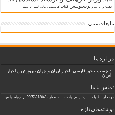
پرسپولیس
نفت
کتاب
وزیر نیرو
کریستیانو رونالدو النصر عربستان
تبلیغات متنی
درباره ما
دلچسب - خبر فارسی ،اخبار ایران و جهان ،بروز ترین اخبار
ایران
تماس با ما
جهت ارتباط با ما به پشتیبانی واتساپ به شماره 09056213048 در ارتباط باشید
نوشته‌های تازه