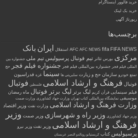
خرید فالوور اینستاگرام
خرید بک لینک
رپورتاژ آگهی
برچسب‌ها
ایران
بانک
fifa
FIFA NEWS
AFC
AFC NEWS
استقلال
مرکزی
تیم فوتبال پرسپولیس
تیم ملی
تئاتر
بورس
جشنواره بین
جشنواره فیلم فجر
جشنواره بین‌المللی فیلم فجر
حج
المللی فیلم فجر
سینما
فدراسیون
سازمان حج و زیارت
تمتع
خودرو
غزه
سلبریتی ها
فرهنگ و ارشاد اسلامی
فوتبال
فوتبال
فلسطین
لیگ برتر فوتبال
لیگ برتر
فیلم سینمایی
ماه رمضان
قرآن کریم
موسیقی
نمایشگاه بین‌المللی کتاب تهران
وزارت جهاد کشاورزی
وزارت صمت
وزارت فرهنگ و ارشاد اسلامی
وزیر اقتصاد
وزارت نفت
وزیر
وزیر راه و شهرسازی
وزیر صمت
وزیر جهاد کشاورزی
فرهنگ و ارشاد اسلامی
وزیر نفت
وزیر نیرو
پرسپولیس
کتاب
کریستیانو رونالدو النصر عربستان