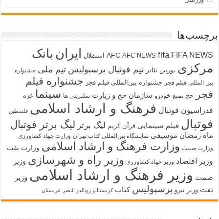
برچسب‌ها
ایران
بانک
fifa
FIFA NEWS
AFC
AFC NEWS
استقلال
مرکزی
تیم فوتبال پرسپولیس
تیم ملی
تئاتر
بورس
جشنواره
جشنواره فیلم
جشنواره بین‌المللی فیلم فجر
بین المللی فیلم فجر
سینما
فجر
سازمان حج و زیارت
حج تمتع
خودرو
غزه
سلبریتی ها
فرهنگ و ارشاد اسلامی
فدراسیون فوتبال
فلسطین
فوتبال
لیگ برتر فوتبال
لیگ برتر
فیلم سینمایی
قرآن کریم
ماه رمضان
موسیقی
نمایشگاه بین‌المللی کتاب تهران
وزارت جهاد کشاورزی
وزارت فرهنگ و ارشاد اسلامی
وزارت نفت
وزارت صمت
وزیر راه و شهرسازی
وزیر اقتصاد
وزیر
وزیر جهاد کشاورزی
وزیر فرهنگ و ارشاد اسلامی
صمت
وزیر
پرسپولیس
نفت
کتاب
وزیر نیرو
کریستیانو رونالدو النصر عربستان