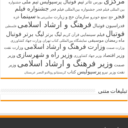
مرکزی
تیم فوتبال پرسپولیس
تیم ملی
تئاتر
بورس
جشنواره
جشنواره فیلم
جشنواره بین‌المللی فیلم فجر
بین المللی فیلم فجر
سینما
فجر
سازمان حج و زیارت
حج تمتع
خودرو
غزه
سلبریتی ها
فرهنگ و ارشاد اسلامی
فدراسیون فوتبال
فلسطین
فوتبال
لیگ برتر فوتبال
لیگ برتر
فیلم سینمایی
قرآن کریم
ماه رمضان
موسیقی
نمایشگاه بین‌المللی کتاب تهران
وزارت جهاد کشاورزی
وزارت فرهنگ و ارشاد اسلامی
وزارت نفت
وزارت صمت
وزیر راه و شهرسازی
وزیر اقتصاد
وزیر
وزیر جهاد کشاورزی
وزیر فرهنگ و ارشاد اسلامی
صمت
وزیر
پرسپولیس
نفت
کتاب
وزیر نیرو
کریستیانو رونالدو النصر عربستان
تبلیغات متنی