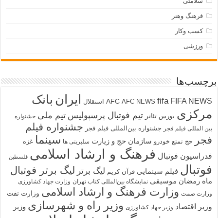
سلامتی
فرهنگ وهنر
کسب وکار
ورزشی
برچسب‌ها
ایران
بانک
fifa
FIFA NEWS
AFC
AFC NEWS
استقلال
مرکزی
تیم فوتبال پرسپولیس
تیم ملی
تئاتر
بورس
جشنواره
جشنواره فیلم
جشنواره بین‌المللی فیلم فجر
بین المللی فیلم فجر
سینما
فجر
سازمان حج و زیارت
حج تمتع
خودرو
غزه
سلبریتی ها
فرهنگ و ارشاد اسلامی
فدراسیون فوتبال
فلسطین
فوتبال
لیگ برتر فوتبال
لیگ برتر
فیلم سینمایی
قرآن کریم
ماه رمضان
موسیقی
نمایشگاه بین‌المللی کتاب تهران
وزارت جهاد کشاورزی
وزارت فرهنگ و ارشاد اسلامی
وزارت نفت
وزارت صمت
وزیر راه و شهرسازی
وزیر اقتصاد
وزیر
وزیر جهاد کشاورزی