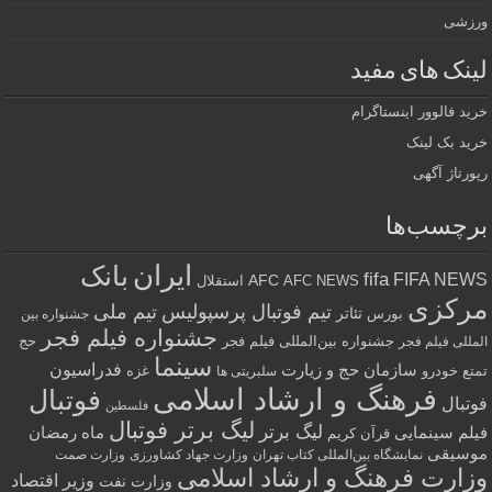
ورزشی
لینک های مفید
خرید فالوور اینستاگرام
خرید بک لینک
رپورتاژ آگهی
برچسب‌ها
ایران
بانک
fifa
FIFA NEWS
AFC
AFC NEWS
استقلال
مرکزی
تیم فوتبال پرسپولیس
تیم ملی
تئاتر
بورس
جشنواره بین
جشنواره فیلم فجر
جشنواره بین‌المللی فیلم فجر
حج
المللی فیلم فجر
سینما
فدراسیون
سازمان حج و زیارت
تمتع
خودرو
غزه
سلبریتی ها
فرهنگ و ارشاد اسلامی
فوتبال
فوتبال
فلسطین
لیگ برتر فوتبال
لیگ برتر
فیلم سینمایی
ماه رمضان
قرآن کریم
موسیقی
نمایشگاه بین‌المللی کتاب تهران
وزارت جهاد کشاورزی
وزارت صمت
وزارت فرهنگ و ارشاد اسلامی
وزیر اقتصاد
وزارت نفت