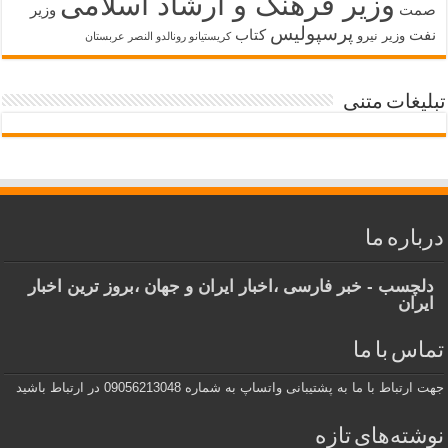
وزیر فرهنگ و ارشاد اسلامی
صمت
وزیر
پرسپولیس
نفت
کتاب
وزیر نیرو
کریستیانو رونالدو النصر عربستان
تبلیغات متنی
درباره ما
دلچسب - خبر فارسی ،اخبار ایران و جهان ،بروز ترین اخبار
ایران
تماس با ما
جهت ارتباط با ما به پشتیبانی واتساپ به شماره 09056213048 در ارتباط باشید
نوشته‌های تازه