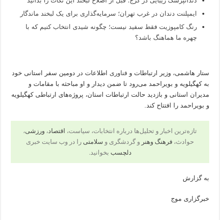
دندانپزشک زیبایی در کرج؛ قبل از اصلاح لبخند این نکات را بدانید
ایمپلنت دندان در غرب تهران؛ سرمایه‌گذاری برای یک لبخند ماندگار
رنگ کامپوزیت فقط سفید نیست؛ چگونه شیدی انتخاب کنیم که با
چهره ما هماهنگ باشد؟
ستار هاشمی، وزیر ارتباطات و
فناوری
اطلاعات در دومین سفر استانی خود
به کهگیلویه و بویراحمد می‌رود تا ضمن دیدار و او مباحثه با مقامات و
مدیران استانی و بازدید حالت ارتباطات استان، پروژه‌های ارتباطی کهگیلویه
و بویراحمد را افتتاح کند.
تازه‌ترین اخبار و تحلیل‌ها درباره انتخابات، سیاست،
اقتصاد
،
ورزشی
،
حوادث،
فرهنگ وهنر
و گردشگری و
سلامتی
را در وب سایت خبری
دلچسب
بخوانید.
به گزارش
خبرگزاری موج