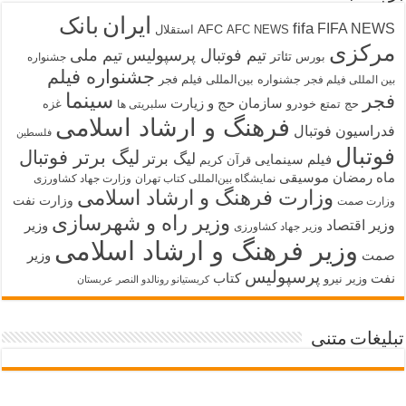
ایران
بانک
fifa
FIFA NEWS
AFC
AFC NEWS
استقلال
مرکزی
تیم فوتبال پرسپولیس
تیم ملی
تئاتر
بورس
جشنواره
جشنواره فیلم
جشنواره بین‌المللی فیلم فجر
بین المللی فیلم فجر
سینما
فجر
سازمان حج و زیارت
حج تمتع
خودرو
غزه
سلبریتی ها
فرهنگ و ارشاد اسلامی
فدراسیون فوتبال
فلسطین
فوتبال
لیگ برتر فوتبال
لیگ برتر
فیلم سینمایی
قرآن کریم
ماه رمضان
موسیقی
نمایشگاه بین‌المللی کتاب تهران
وزارت جهاد کشاورزی
وزارت فرهنگ و ارشاد اسلامی
وزارت نفت
وزارت صمت
وزیر راه و شهرسازی
وزیر اقتصاد
وزیر
وزیر جهاد کشاورزی
وزیر فرهنگ و ارشاد اسلامی
صمت
وزیر
پرسپولیس
نفت
کتاب
وزیر نیرو
کریستیانو رونالدو النصر عربستان
تبلیغات متنی