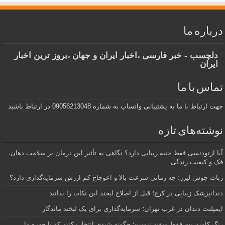
درباره ما
دلچسب - خبر فارسی ،اخبار ایران و جهان ،بروز ترین اخبار
ایران
تماس با ما
جهت ارتباط با ما به پشتیبانی واتساپ به شماره 09056213048 در ارتباط باشید
نوشته‌های تازه
آیا ارتودنسی فقط جنبه زیبایی دارد؟ نگاهی به تأثیر این درمان بر سلامت دهان،
فک و کیفیت زندگی
ربات جوش لیزر؛ چه زمانی سرعت بالا و اعوجاج کم ارزش سرمایه‌گذاری دارد؟
دندانپزشک زیبایی در کرج؛ قبل از اصلاح لبخند این نکات را بدانید
ایمپلنت دندان در غرب تهران؛ سرمایه‌گذاری برای یک لبخند ماندگار
رنگ کامپوزیت فقط سفید نیست؛ چگونه شیدی انتخاب کنیم که با چهره ما