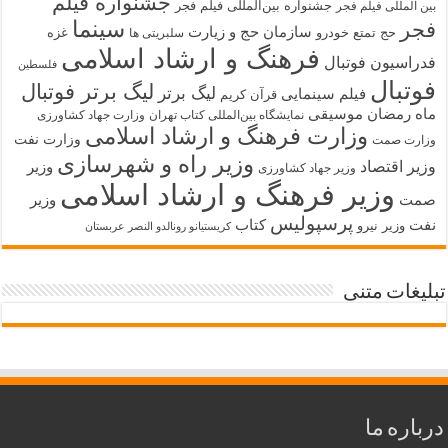
جشنواره فیلم
جشنواره بین‌المللی فیلم فجر
بین المللی فیلم فجر
سینما
فجر
سازمان حج و زیارت
حج تمتع
خودرو
غزه
سلبریتی ها
فرهنگ و ارشاد اسلامی
فدراسیون فوتبال
فلسطین
فوتبال
لیگ برتر فوتبال
لیگ برتر
فیلم سینمایی
قرآن کریم
ماه رمضان
موسیقی
نمایشگاه بین‌المللی کتاب تهران
وزارت جهاد کشاورزی
وزارت فرهنگ و ارشاد اسلامی
وزارت نفت
وزارت صمت
وزیر راه و شهرسازی
وزیر اقتصاد
وزیر
وزیر جهاد کشاورزی
وزیر فرهنگ و ارشاد اسلامی
صمت
وزیر
پرسپولیس
نفت
کتاب
وزیر نیرو
کریستیانو رونالدو النصر عربستان
تبلیغات متنی
درباره ما