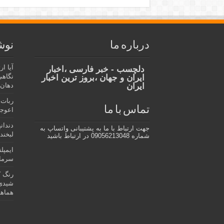
درباره ما
نوش
آیا ا
دلچسب - خبر فارسی ،اخبار
نگاهی
ایران و جهان ،بروز ترین اخبار
ایران
دهان،
ربات 
تماس با ما
اعوجا
دندان
جهت ارتباط با ما به پشتیبانی واتساپ به
لبخند 
شماره 09056213048 در ارتباط باشید
ایمپل
سرمای
رنگ ک
شیدی 
هماهن