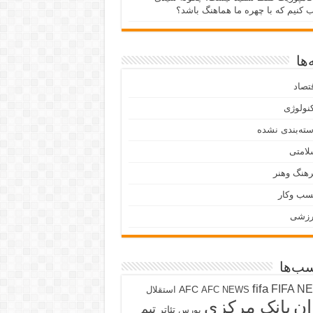
ب کنیم که با چهره ما هماهنگ باشد؟
ها
تصاد
نولوژی
ته‌بندی نشده
لامتی
هنگ وهنر
سب وکار
رزشی
ب‌ها
fifa
FIFA N
AFC
AFC NEWS
استقلال
ان
بانک مرکزی
تیم
تئاتر
بورس