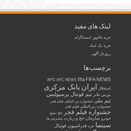
لینک های مفید
خرید فالوور اینستاگرام
خرید بک لینک
رپورتاژ آگهی
برچسب‌ها
fifa
FIFA NEWS
AFC
AFC NEWS
ایران
بانک مرکزی
استقلال
تیم فوتبال پرسپولیس
تئاتر
بورس
تیم ملی
جشنواره بین المللی فیلم فجر
جشنواره بین‌المللی فیلم فجر
جشنواره فیلم فجر
حج تمتع
سازمان حج و زیارت
خودرو
سلبریتی ها
سینما
فدراسیون فوتبال
غزه