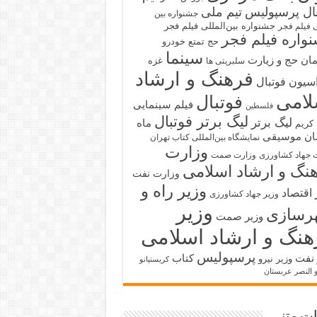
بال پرسپولیس
تیم ملی
جشنواره بین
جشنواره بین‌المللی فیلم فجر
ی فیلم فجر
واره فیلم فجر
حج تمتع
خودرو
سینما
ان حج و زیارت
غزه
سلبریتی ها
فرهنگ و ارشاد
سیون فوتبال
لامی
فوتبال
فیلم سینمایی
فلسطین
لیگ برتر فوتبال
لیگ برتر
ماه
کریم
ان
موسیقی
نمایشگاه بین‌المللی کتاب تهران
وزارت
 جهاد کشاورزی
وزارت صمت
نگ و ارشاد اسلامی
وزارت نفت
وزیر راه و
 اقتصاد
وزیر جهاد کشاورزی
وزیر
رسازی
وزیر صمت
هنگ و ارشاد اسلامی
پرسپولیس
 نفت
کتاب
وزیر نیرو
کریستیانو
و النصر عربستان