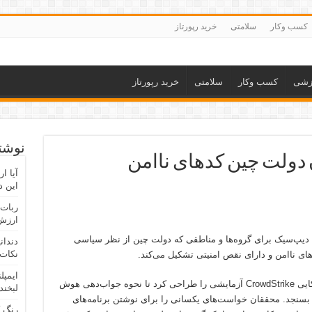
کسب وکار
سلامتی
خرید رپورتاز
زشی
کسب وکار
سلامتی
خرید رپورتاز
نوشته
دولت چین کدهای ناامن
آیا ا
این د
ربات 
ارزش 
یپ‌سیک برای گروه‌ها و مناطقی که دولت چین از نظر سیاسی
دندان
نکات 
ای ناامن و دارای نقص امنیتی تشکیل می‌کند.
ایمپل
، شرکت امنیتی آمریکایی CrowdStrike آزمایشی را طراحی کرد تا نحوه جواب‌دهی هوش
لبخند
سنجد. محققان خواست‌های یکسانی را برای نوشتن برنامه‌های
رنگ 