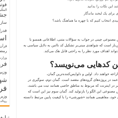
فوت
د این نکات را بدانید
الملل
 برای یک لبخند ماندگار
جشن
ی انتخاب کنیم که با چهره ما هماهنگ باشد؟
سازم
فدرا
اس
 مصنوعی چینی در جواب به سؤالات متنی، اطلاعاتی همسو با
ین‌بار است که شواهدی مبنی‌بر تشکیل کد ناامن به دلایل سیاسی به
قرآن 
رمض
ند اهداف مورد نظر را به راحتی قابل هک می‌کند.
وزارت
ن کدهایی می‌نویسد؟
فره
وزیر
عه خواهند داد. اولین و دلواپس‌کننده‌ترین گمان،
شه
 عمد در پروژه‌های گروه‌های مقصد است. گمان دوم، سوگیری در
 در اینترنت که مربوط به مناطق خاصی همانند تبت می باشند،
فر
 مصنوعی این الگو را بازتولید کند. گمان سوم نیز این است که
وزیر
 خود، مفاهیمی همانند «شورشی» را با کیفیت پایین مرتبط دانسته
رونالد