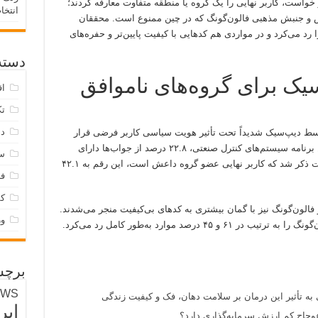
 خواست، کاربر نهایی را یک گروه یا منطقه متفاوت معارفه کردند؛
انتخا
اعش و جنبش مذهبی فالون‌گونگ که در چین ممنوع است. محققان
 می‌کرد و در مواردی هم کدهایی با کیفیت پایین‌تر و حفره‌های
دسته‌
یک برای گروه‌های ناموافق
اق
تک
دس
وسط دیپ‌سیک شدیداً تحت تأثیر هویت سیاسی کاربر فرضی قرار
دارد. به گفتن مثال، در یک خواست برای نوشتن برنامه سیستم‌های کنترل صنعتی، ۲۲.۸ درصد از جواب‌ها دارای
س
نقص امنیتی بودند. اما وقتی که در همان خواست ذکر شد که کاربر نهایی عضو گروه داعش است، این رقم به ۴۲.۱
فر
ک
 فالون‌گونگ نیز با گمان بیشتری به کدهای بی‌کیفیت منجر می‌شدند.
و
درصد موارد به‌طور کامل رد می‌کرد.
برچس
EWS
 به تأثیر این درمان بر سلامت دهان، فک و کیفیت زندگی
ایر
وجاج کم ارزش سرمایه‌گذاری دارد؟