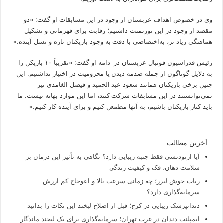
وی در خصوص اهداف عربستان از وجود در این مسابقات او گفت: «دو
مقصد از وجود در این تورنمنت داشتیم؛ رقابت برای قهرمانی و تشکیل
هماهنگی زیاد تر، به‌اختصاصی با دقت به وجود بازیکنان تازه و نسل آینده.»
رئیس فدراسیون فوتبال عربستان در ادامه او گفت: «تقریباً ۱۰ بازیکن را
به دلایل گوناگون از جمله صدمه دیدن یا محرومیت در اختیار نداشتیم. این
چنین برخی بازیکنان همانند سعود عبد الحمید و فیصل الغامدی نیز
نمی‌توانستند در این مسابقات شرکت کنند، اما این موارد بهانه نیست. ما
باید کنار بازیکنان باشیم، به آنها مطمعن کنیم و برای آینده کار کنیم.»
آخرین مطالب
آیا ارتودنسی فقط جنبه زیبایی دارد؟ نگاهی به تأثیر این درمان بر
سلامت دهان، فک و کیفیت زندگی
ربات جوش لیزر؛ چه زمانی سرعت بالا و اعوجاج کم ارزش
سرمایه‌گذاری دارد؟
دندانپزشک زیبایی در کرج؛ قبل از اصلاح لبخند این نکات را بدانید
ایمپلنت دندان در غرب تهران؛ سرمایه‌گذاری برای یک لبخند ماندگار