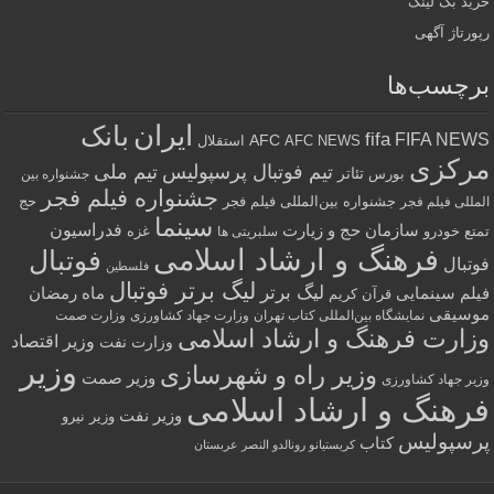
خرید بک لینک
رپورتاژ آگهی
برچسب‌ها
ایران
بانک
fifa
FIFA NEWS
AFC
AFC NEWS
استقلال
مرکزی
تیم فوتبال پرسپولیس
تیم ملی
تئاتر
بورس
جشنواره بین
جشنواره فیلم فجر
جشنواره بین‌المللی فیلم فجر
حج
المللی فیلم فجر
سینما
فدراسیون
سازمان حج و زیارت
تمتع
خودرو
غزه
سلبریتی ها
فرهنگ و ارشاد اسلامی
فوتبال
فوتبال
فلسطین
لیگ برتر فوتبال
لیگ برتر
فیلم سینمایی
ماه رمضان
قرآن کریم
موسیقی
نمایشگاه بین‌المللی کتاب تهران
وزارت جهاد کشاورزی
وزارت صمت
وزارت فرهنگ و ارشاد اسلامی
وزیر اقتصاد
وزارت نفت
وزیر
وزیر راه و شهرسازی
وزیر صمت
وزیر جهاد کشاورزی
فرهنگ و ارشاد اسلامی
وزیر نفت
وزیر نیرو
پرسپولیس
کتاب
کریستیانو رونالدو النصر عربستان