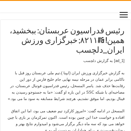
رئیس فدراسیون عربستان: ببخشید،
همین! &#۸۲۱۱; خبرگزاری ورزش
ایران_دلچسب
[ad_1] به گزارش
دلچسب
به گزارش خبرگزاری ورزش ایران (ایپنا )،تیم ملی عربستان روز قبل با
ناکامی برابر عمان در مرحله نیمه نهایی جام خلیج فارس از دور این
رقابت‌ها حذف شد‌. یاسر المسحل، رئیس فدراسیون فوتبال عربستان، در
مصاحبه‌ای با شبکه SSC در این باره او گفت: «ما به جستوجو رسیدن به
فینال بودیم، اما موفق نشدیم، هرچند شرایط مسابقه به سود ما می بود.»
المسحل در ادامه گفت: «امروز کارکرد تیم ضعیف می بود، اما این اتفاق
افتاده و خواست خدا این چنین بوده است. اکنون تمرکزمان بر بازی با چین
خواهد می بود که سه ماه دیگر برگزار می‌شود و امیدوارم نتایج بهتر و
رضایت‌قسمت‌تری برای هواداران به دست آوریم.»