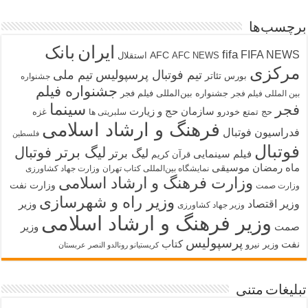
برچسب‌ها
ایران
بانک
fifa
FIFA NEWS
AFC
AFC NEWS
استقلال
مرکزی
تیم فوتبال پرسپولیس
تیم ملی
تئاتر
بورس
جشنواره
جشنواره فیلم
جشنواره بین‌المللی فیلم فجر
بین المللی فیلم فجر
سینما
فجر
سازمان حج و زیارت
حج تمتع
خودرو
غزه
سلبریتی ها
فرهنگ و ارشاد اسلامی
فدراسیون فوتبال
فلسطین
فوتبال
لیگ برتر فوتبال
لیگ برتر
فیلم سینمایی
قرآن کریم
ماه رمضان
موسیقی
نمایشگاه بین‌المللی کتاب تهران
وزارت جهاد کشاورزی
وزارت فرهنگ و ارشاد اسلامی
وزارت نفت
وزارت صمت
وزیر راه و شهرسازی
وزیر اقتصاد
وزیر
وزیر جهاد کشاورزی
وزیر فرهنگ و ارشاد اسلامی
صمت
وزیر
پرسپولیس
نفت
کتاب
وزیر نیرو
کریستیانو رونالدو النصر عربستان
تبلیغات متنی