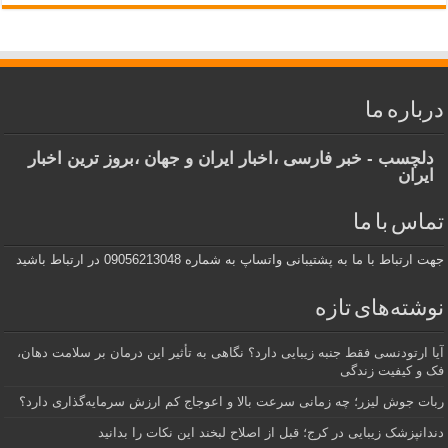
درباره ما
دلچسب - خبر فارسی ،اخبار ایران و جهان ،بروز ترین اخبار
ایران
تماس با ما
جهت ارتباط با ما به پشتیبانی واتساپ به شماره 09056213048 در ارتباط باشید
نوشته‌های تازه
آیا ارتودنسی فقط جنبه زیبایی دارد؟ نگاهی به تأثیر این درمان بر سلامت دهان،
فک و کیفیت زندگی
ربات جوش لیزر؛ چه زمانی سرعت بالا و اعوجاج کم ارزش سرمایه‌گذاری دارد؟
دندانپزشک زیبایی در کرج؛ قبل از اصلاح لبخند این نکات را بدانید