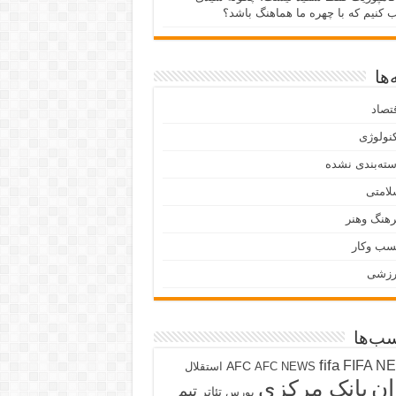
ب کنیم که با چهره ما هماهنگ باشد؟
ها
تصاد
نولوژی
ته‌بندی نشده
لامتی
هنگ وهنر
سب وکار
رزشی
ب‌ها
fifa
FIFA N
AFC
AFC NEWS
استقلال
ان
بانک مرکزی
تیم
تئاتر
بورس