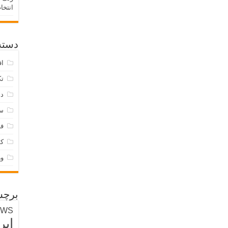
انتخا
دسته‌
اق
تک
دس
س
فر
ک
و
برچس
EWS
ایر