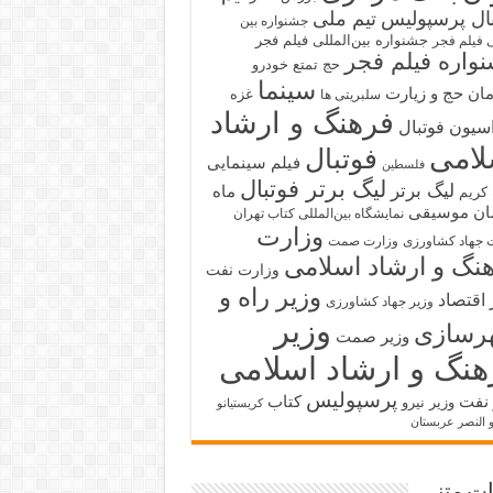
بال پرسپولیس
تیم ملی
جشنواره بین
جشنواره بین‌المللی فیلم فجر
ی فیلم فجر
واره فیلم فجر
حج تمتع
خودرو
سینما
ان حج و زیارت
غزه
سلبریتی ها
فرهنگ و ارشاد
سیون فوتبال
لامی
فوتبال
فیلم سینمایی
فلسطین
لیگ برتر فوتبال
لیگ برتر
ماه
کریم
ان
موسیقی
نمایشگاه بین‌المللی کتاب تهران
وزارت
 جهاد کشاورزی
وزارت صمت
نگ و ارشاد اسلامی
وزارت نفت
وزیر راه و
 اقتصاد
وزیر جهاد کشاورزی
وزیر
رسازی
وزیر صمت
هنگ و ارشاد اسلامی
پرسپولیس
 نفت
کتاب
وزیر نیرو
کریستیانو
و النصر عربستان