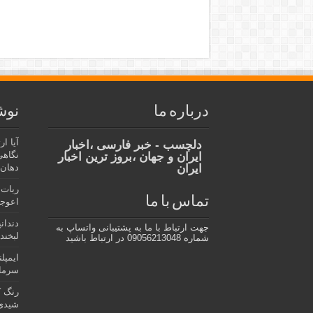
درباره ما
نوش
آیا ا
دلچسب - خبر فارسی ،اخبار
نگاهی
ایران و جهان ،بروز ترین اخبار
ایران
دهان،
ربات 
تماس با ما
اعوجا
دندان
جهت ارتباط با ما به پشتیبانی واتساپ به
لبخند 
شماره 09056213048 در ارتباط باشید
ایمپل
سرمای
رنگ ک
شیدی 