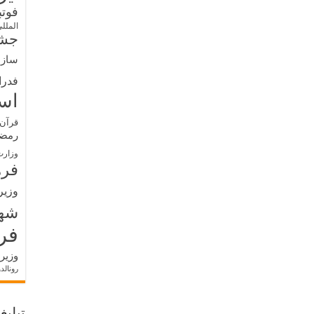
فوت
الملل
جشن
سازم
فدرا
اس
قرآن 
رمض
وزارت
فره
وزیر
شه
فر
وزیر
رونالد