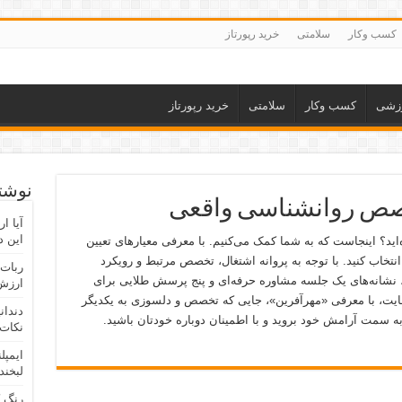
کسب وکار
سلامتی
خرید رپورتاز
زشی
کسب وکار
سلامتی
خرید رپورتاز
نوشته
خصص روانشناسی واقعی
آیا ا
این د
ید؟ اینجاست که به شما کمک می‌کنیم. با معرفی معیارهای تعیین
انتخاب کنید. با توجه به پروانه اشتغال، تخصص مرتبط و رویکرد
ربات 
، نشانه‌های یک جلسه مشاوره حرفه‌ای و پنج پرسش طلایی برای
ارزش 
یت، با معرفی «مهرآفرین»، جایی که تخصص و دلسوزی به یکدیگر
دندان
به سمت آرامش خود بروید و با اطمینان دوباره خودتان باشید.
نکات 
ایمپل
لبخند
رنگ 