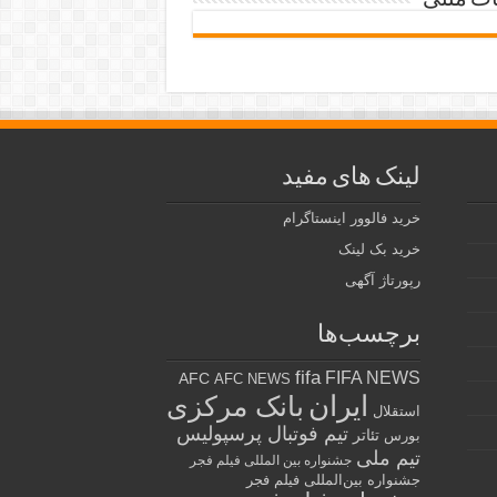
ات متنی
لینک های مفید
خرید فالوور اینستاگرام
خرید بک لینک
رپورتاژ آگهی
برچسب‌ها
fifa
FIFA NEWS
AFC
AFC NEWS
ایران
بانک مرکزی
استقلال
تیم فوتبال پرسپولیس
تئاتر
بورس
تیم ملی
جشنواره بین المللی فیلم فجر
جشنواره بین‌المللی فیلم فجر