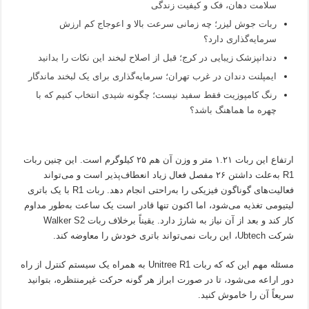
سلامت دهان، فک و کیفیت زندگی
ربات جوش لیزر؛ چه زمانی سرعت بالا و اعوجاج کم ارزش
سرمایه‌گذاری دارد؟
دندانپزشک زیبایی در کرج؛ قبل از اصلاح لبخند این نکات را بدانید
ایمپلنت دندان در غرب تهران؛ سرمایه‌گذاری برای یک لبخند ماندگار
رنگ کامپوزیت فقط سفید نیست؛ چگونه شیدی انتخاب کنیم که با
چهره ما هماهنگ باشد؟
ارتفاع این ربات ۱.۲۱ متر و وزن آن هم ۲۵ کیلوگرم است. این چنین ربات
R1 به‌علت داشتن ۲۶ مفصل فعال زیاد انعطاف‌پذیر است و می‌تواند
فعالیت‌های گوناگون فیزیکی را به‌راحتی انجام دهد. ربات R1 با یک باتری
لیتیومی تغذیه می‌شود، اما اکنون تنها قادر است یک ساعت به‌طور مداوم
کار کند و بعد از آن نیاز به شارژ دارد. یقیناً برخلاف ربات Walker S2
شرکت Ubtech، این ربات نمی‌تواند باتری خودش را معاوضه کند.
مسئله مهم این که که ربات Unitree R1 به همراه یک سیستم کنترل از راه
دور اراعه می‌شود، تا در صورت ابراز هر گونه حرکت غیرمنتظره، بتوانید
سریعاً آن را خاموش کنید.