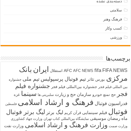
دسته‌بندی نشده
سلامتی
فرهنگ وهنر
کسب وکار
ورزشی
برچسب‌ها
ایران
بانک
fifa
FIFA NEWS
AFC
AFC NEWS
استقلال
مرکزی
تیم فوتبال پرسپولیس
تیم ملی
تئاتر
بورس
جشنواره
جشنواره فیلم
جشنواره بین‌المللی فیلم فجر
بین المللی فیلم فجر
سینما
فجر
سازمان حج و زیارت
حج تمتع
خودرو
غزه
سلبریتی ها
فرهنگ و ارشاد اسلامی
فدراسیون فوتبال
فلسطین
فوتبال
لیگ برتر فوتبال
لیگ برتر
فیلم سینمایی
قرآن کریم
ماه رمضان
موسیقی
نمایشگاه بین‌المللی کتاب تهران
وزارت جهاد کشاورزی
وزارت فرهنگ و ارشاد اسلامی
وزارت نفت
وزارت صمت