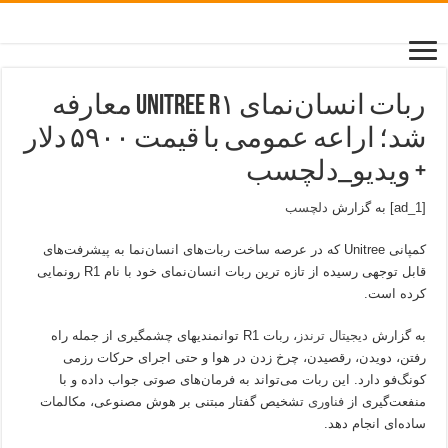
ربات انسان‌نمای Unitree R۱ معارفه
شد؛ اراعه عمومی با قیمت ۵۹۰۰ دلار
+ ویدیو_دلچسب
[ad_1] به گزارش
دلچسب
کمپانی Unitree که در عرصه ساخت ربات‌های انسان‌نما به پیشرفت‌های
قابل توجهی رسیده از تازه ترین ربات انسان‌نمای خود با نام R1 رونمایی
کرده است.
به گزارش
دیجیتال ترندز
، ربات R1 توانمندیهای چشمگیری از جمله راه
رفتن، دویدن، رقصیدن، چرخ زدن در هوا و حتی اجرای حرکات رزمی
کونگ‌فو دارد. این ربات می‌تواند به فرمان‌های صوتی جواب داده و با
منفعت‌گیری از
فناوری
تشخیص گفتار مبتنی بر هوش مصنوعی، مکالمات
ساده‌ای انجام دهد.