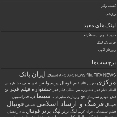
کسب وکار
ورزشی
لینک های مفید
خرید فالوور اینستاگرام
خرید بک لینک
رپورتاژ آگهی
برچسب‌ها
ایران
بانک
fifa
FIFA NEWS
AFC
AFC NEWS
استقلال
مرکزی
تیم فوتبال پرسپولیس
تیم ملی
تئاتر
بورس
جشنواره بین
جشنواره فیلم فجر
جشنواره بین‌المللی فیلم فجر
حج
المللی فیلم فجر
سینما
فدراسیون
سازمان حج و زیارت
تمتع
خودرو
غزه
سلبریتی ها
فرهنگ و ارشاد اسلامی
فوتبال
فوتبال
فلسطین
لیگ برتر فوتبال
لیگ برتر
فیلم سینمایی
ماه رمضان
قرآن کریم
موسیقی
نمایشگاه بین‌المللی کتاب تهران
وزارت جهاد کشاورزی
وزارت صمت