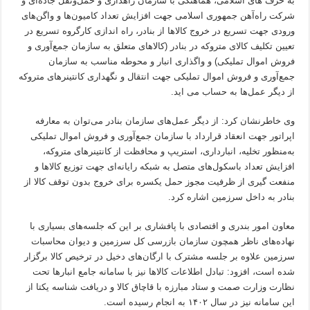
به حرف های اسلامی، هماهنگی با سازمان راهداری و حمل‌ونقل جاده‌ای و
شرکت راه‌آهن جمهوری اسلامی جهت افزایش تعداد کامیون‌ها و واگن‌های
ورودی جهت تسریع در خروج کالاها از بنادر، راه اندازی کارگروه تسریع در
تعیین تکلیف کالای متروکه در بنادر (کالاهای متعلق به سازمان جمع‌آوری و
فروش اموال تملیکی) و واگذاری انبار و محوطه مناسب به سازمان
جمع‌آوری و فروش اموال تملیکی جهت انتقال و نگهداری کانتینرهای متروکه
از دیگر عمل‌ها به حساب می اید.
وی خاطرنشان کرد: از دیگر عمل‌های سازمان بنادر می‌توان به معارفه
اپراتور جهت انعقاد قرارداد با سازمان جمع‌آوری و فروش اموال تملیکی
به‌منظور تخلیه، انبارداری، استریپ و محافظت از کانتینرهای متروکه،
افزایش تعداد باسکول‌های متصل به شبکه رایانه‌ای جهت توزیع کالاها و
منفعت گیری از ظرفیت مجوز حمل یکسره برای خروج بدون توقف کالا از
بنادر به داخل سرزمین اشاره کرد.
معاون امور بندری و اقتصادی با پافشاری بر این که جلسه‌های بسیاری با
نهاده‌های ناظر همچون سازمان بازرسی کل سرزمین و دیوان محاسبات
سرزمین علاوه بر جلسه مشترک با ارگان‌های دخیل در ترخیص کالا برگزار
شده است، افزود: تبادل اطلاعات کالاها نیز با سامانه جامع انبارها تحت
نظارت وزارت صمت و ستاد مبارزه با قاچاق کالا و دریافت شناسه یکتا از
این سامانه نیز در سال ۱۴۰۲ به انجام رسیده است.