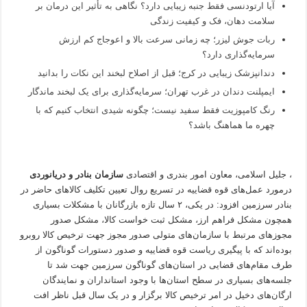
آیا ارتودنسی فقط جنبه زیبایی دارد؟ نگاهی به تأثیر این درمان بر
سلامت دهان، فک و کیفیت زندگی
ربات جوش لیزر؛ چه زمانی سرعت بالا و اعوجاج کم ارزش
سرمایه‌گذاری دارد؟
دندانپزشک زیبایی در کرج؛ قبل از اصلاح لبخند این نکات را بدانید
ایمپلنت دندان در غرب تهران؛ سرمایه‌گذاری برای یک لبخند ماندگار
رنگ کامپوزیت فقط سفید نیست؛ چگونه شیدی انتخاب کنیم که با
چهره ما هماهنگ باشد؟
، جلیل اسلامی، معاون امور بندری و اقتصادی
سازمان بنادر و دریانوردی
درمورد عمل‌های قوه قضاییه در تسریع روال تعیین تکلیف کالاهای حاضر در
بنادر سرزمین افزود: در یکی، ۲ سال تازه بازرگانان با مشکلات بسیاری
همچون مشکل فراهم ارز، مشکل ثبت خواست کالا، مشکل صدور
مجوزهای مرتبط با سازمان‌های متولی صدور مجوز جهت ترخیص کالا روبرو
بوده‌اند که با پیگیری ریاست قوه قضاییه و صدور دستورات گوناگون از
طرف مقام‌های قضایی در استان‌های گوناگون سرزمین جهت شد تا
جلسه‌های بسیاری در سطح استان‌ها با وجود استانداران و نمایندگان
ارگان‌های دخیل در امر ترخیص کالا برگزار و در یک سال قبل ناظر افت