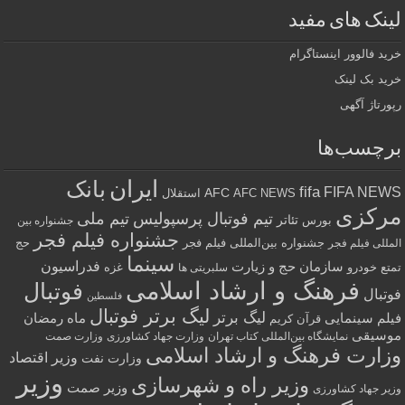
لینک های مفید
خرید فالوور اینستاگرام
خرید بک لینک
رپورتاژ آگهی
برچسب‌ها
ایران
بانک
fifa
FIFA NEWS
AFC
AFC NEWS
استقلال
مرکزی
تیم فوتبال پرسپولیس
تیم ملی
تئاتر
بورس
جشنواره بین
جشنواره فیلم فجر
جشنواره بین‌المللی فیلم فجر
حج
المللی فیلم فجر
سینما
فدراسیون
سازمان حج و زیارت
تمتع
خودرو
غزه
سلبریتی ها
فرهنگ و ارشاد اسلامی
فوتبال
فوتبال
فلسطین
لیگ برتر فوتبال
لیگ برتر
فیلم سینمایی
ماه رمضان
قرآن کریم
موسیقی
نمایشگاه بین‌المللی کتاب تهران
وزارت جهاد کشاورزی
وزارت صمت
وزارت فرهنگ و ارشاد اسلامی
وزیر اقتصاد
وزارت نفت
وزیر
وزیر راه و شهرسازی
وزیر صمت
وزیر جهاد کشاورزی