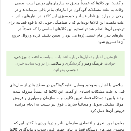
او گفت: این کالاها که عمدتاً متعلق به سازمان‌های دولتی است، بعضی
اوقات به علت مشکلات گوناگون در انبارهای بنادر باقی می‌ماندند و در
برخی از موارد نیز ناظر فساد و خودسوزی این کالاها در انبارهای بنادر به
علت ماهیت این کالاها بوده‌ایم که با هماهنگی خوبی که با قوه قضاییه برای
ترخیص آن‌ها انجام شد توانستیم این کالاهای اساسی را که عمدتاً در
انبارهای بندر امام خمینی (ره) می بود را تعیین تکلیف کرده و روال خروج
آن‌ها تسریع شود.
تازه‌ترین اخبار و تحلیل‌ها درباره انتخابات، سیاست،
اقتصاد
،
ورزشی
،
حوادث،
فرهنگ وهنر
و گردشگری و
سلامتی
را در وب سایت خبری
دلچسب
بخوانید.
اسلامی با اشاره به وجود وسایل نقلیه گوناگون در سطح بنادر از سال‌های
قبل به علت مشکلات اسنادی او گفت: این کالاها که عمدتاً متروکه شده
بودند با ورود دستگاه قضا، تعیین تکلیف و به سازمان جمع‌آوری و فروش
اموال تملیکی تحویل و متعاقباً سازمان فوق نیز نسبت به انجام مزایده
فروش آن‌ها عمل کرد.
معاون امور بندری و اقتصادی سازمان بنادر و دریانوردی با گفتن این که
مجموع عمل‌های دستگاه قضا در بنادر جهت افت رسوب و ماندگاری کالاها