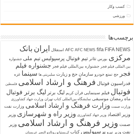
کسب وکار
ورزشی
برچسب‌ها
ایران
بانک
fifa
FIFA NEWS
AFC
AFC NEWS
استقلال
مرکزی
تیم فوتبال پرسپولیس
تیم ملی
تئاتر
بورس
جشنواره
جشنواره فیلم
جشنواره بین‌المللی فیلم فجر
بین المللی فیلم فجر
سینما
فجر
سازمان حج و زیارت
حج تمتع
خودرو
غزه
سلبریتی ها
فرهنگ و ارشاد اسلامی
فدراسیون فوتبال
فلسطین
فوتبال
لیگ برتر فوتبال
لیگ برتر
فیلم سینمایی
قرآن کریم
ماه رمضان
موسیقی
نمایشگاه بین‌المللی کتاب تهران
وزارت جهاد کشاورزی
وزارت فرهنگ و ارشاد اسلامی
وزارت نفت
وزارت صمت
وزیر راه و شهرسازی
وزیر اقتصاد
وزیر
وزیر جهاد کشاورزی
وزیر فرهنگ و ارشاد اسلامی
صمت
وزیر
پرسپولیس
نفت
کتاب
وزیر نیرو
کریستیانو رونالدو النصر عربستان