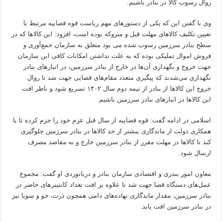
روال رسوب کالا در بنادر باشیم.
وی با گفتن این که یکی از دستورهای مهم ریاست قوه قضاییه مرتبط با
تعیین تکلیف کالاهای مهلت قبل و متروکه بوده است، افزود: این کالاها که در
سطح بنادر سرزمین رسوب شده می بود متعلق به سازمان جمع‌آوری و
فروش اموال تملیکی بوده که به علت نداشتن امکانات کافی این سازمان
جهت خروج و نگهداری آن‌ها در خارج از بنادر سرزمین، در انبارهای بنادر
نگهداری می‌شدند که پیگیری متعدد مقام‌های قضایی جهت شد تا روال
خروج این کالاها از بنادر از نیمه دوم سال ۱۴۰۲ تسریع شود و ناظر افت
این کالاها در انبارهای بنادر سرزمین باشیم.
اسلامی در ادامه گفت: قوه قضاییه از سال قبل عزم خود را جزم کرده تا با
همکاری دولت از ماندگاری بیشتر از حد کالاها در بنادر سرزمین جلوگیری
کند تا کالاها در مهلت مقرر از بنادر سرزمین خارج و به مقاصد مصرف
ارسال شود.
معاون امور بندری و اقتصادی سازمان بنادر و دریانوردی او گفت: مجموع
عمل‌های دستگاه قضا جهت شد تا علاوه بر افت تعداد کانتینرهای حاضر در
بنادر سرزمین، مقدار ماندگاری نهاده‌های دامی همچون ذرت، جو و سویا نیز
در بنادر سرزمین افت یابد.