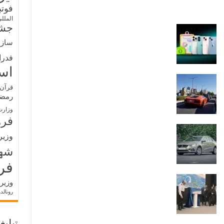
فوت
الملل
جشن
سازم
فدرا
اس
قرآن 
رمض
وزارت
فره
وزیر
شه
فر
وزیر
رونالد