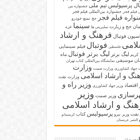
بال پرسپولیس
تیم ملی
جشنواره بین
جشنواره بین‌المللی فیلم فجر
ی فیلم فجر
واره فیلم فجر
حج تمتع
خودرو
سینما
ان حج و زیارت
غزه
سلبریتی ها
فرهنگ و ارشاد
سیون فوتبال
لامی
فوتبال
فیلم سینمایی
فلسطین
لیگ برتر فوتبال
لیگ برتر
ماه
کریم
ان
موسیقی
نمایشگاه بین‌المللی کتاب تهران
وزارت
 جهاد کشاورزی
وزارت صمت
نگ و ارشاد اسلامی
وزارت نفت
وزیر راه و
 اقتصاد
وزیر جهاد کشاورزی
وزیر
رسازی
وزیر صمت
هنگ و ارشاد اسلامی
پرسپولیس
 نفت
کتاب
وزیر نیرو
کریستیانو
و النصر عربستان