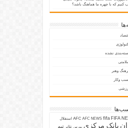
ب کنیم که با چهره ما هماهنگ باشد؟
ها
تصاد
نولوژی
ته‌بندی نشده
لامتی
هنگ وهنر
سب وکار
رزشی
ب‌ها
fifa
FIFA N
AFC
AFC NEWS
استقلال
ان
بانک مرکزی
تیم
تئاتر
بورس