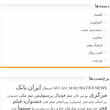
دسته‌ها
اقتصاد
تکنولوژی
دسته‌بندی نشده
سلامتی
فرهنگ وهنر
کسب وکار
ورزشی
برچسب‌ها
ایران
بانک
fifa
FIFA NEWS
AFC
AFC NEWS
استقلال
مرکزی
تیم فوتبال پرسپولیس
تیم ملی
تئاتر
بورس
جشنواره
جشنواره فیلم
جشنواره بین‌المللی فیلم فجر
بین المللی فیلم فجر
سینما
فجر
سازمان حج و زیارت
حج تمتع
خودرو
غزه
سلبریتی ها