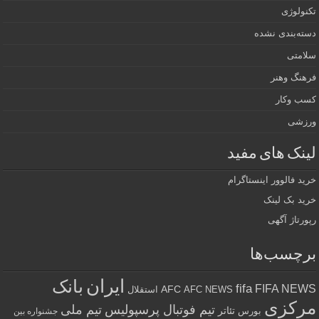
تکنولوژی
دسته‌بندی نشده
سلامتی
فرهنگ وهنر
کسب وکار
ورزشی
لینک های مفید
خرید فالوور اینستاگرام
خرید بک لینک
رپورتاژ آگهی
برچسب‌ها
ایران
بانک
fifa
FIFA NEWS
AFC
AFC NEWS
استقلال
مرکزی
تیم فوتبال پرسپولیس
تیم ملی
تئاتر
بورس
جشنواره بین