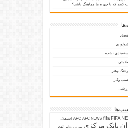
ب کنیم که با چهره ما هماهنگ باشد؟
ها
تصاد
نولوژی
ته‌بندی نشده
لامتی
هنگ وهنر
سب وکار
رزشی
ب‌ها
fifa
FIFA N
AFC
AFC NEWS
استقلال
ان
بانک مرکزی
تیم
تئاتر
بورس