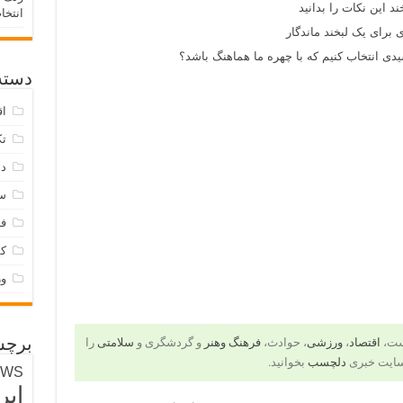
د این نکات را بدانید
انتخا
 برای یک لبخند ماندگار
ی انتخاب کنیم که با چهره ما هماهنگ باشد؟
دسته‌
اق
تک
دس
س
فر
ک
و
است،
اقتصاد
،
ورزشی
، حوادث،
فرهنگ وهنر
و گردشگری و
سلامتی
را
برچس
سایت خبری
دلچسب
بخوانید.
EWS
ایر