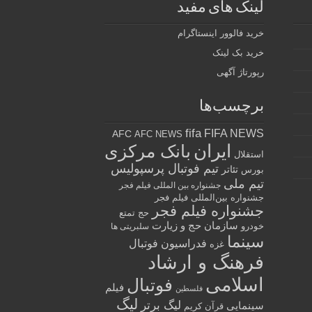
لینک های مفید
خرید فالوور اینستاگرام
خرید بک لینک
رپورتاژ آگهی
برچسب‌ها
fifa
FIFA NEWS
AFC
AFC NEWS
ایران
بانک مرکزی
استقلال
تیم فوتبال پرسپولیس
تئاتر
بورس
تیم ملی
جشنواره بین المللی فیلم فجر
جشنواره بین‌المللی فیلم فجر
جشنواره فیلم فجر
حج تمتع
سازمان حج و زیارت
خودرو
سلبریتی ها
سینما
فدراسیون فوتبال
غزه
فرهنگ و ارشاد
اسلامی
فوتبال
فیلم
فلسطین
لیگ
لیگ برتر
سینمایی
قرآن کریم