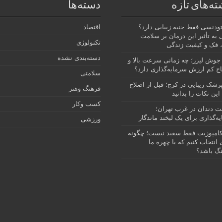
ته‌های تازه
دسته‌ها
رتودنسی فقط جنبه زیبایی دارد؟
اقتصاد
 به تأثیر این درمان بر سلامت
تکنولوژی
 فک و کیفیت زندگی
دسته‌بندی نشده
جوش لیزر؛ چه زمانی سرعت بالا و
ج کم ارزش سرمایه‌گذاری دارد؟
سلامتی
پزشک زیبایی در کرج؛ قبل از اصلاح
فرهنگ وهنر
این نکات را بدانید
کسب وکار
نت دندان در غرب تهران؛
ه‌گذاری برای یک لبخند ماندگار
ورزشی
امپوزیت فقط سفید نیست؛ چگونه
انتخاب کنیم که با چهره ما
گ باشد؟