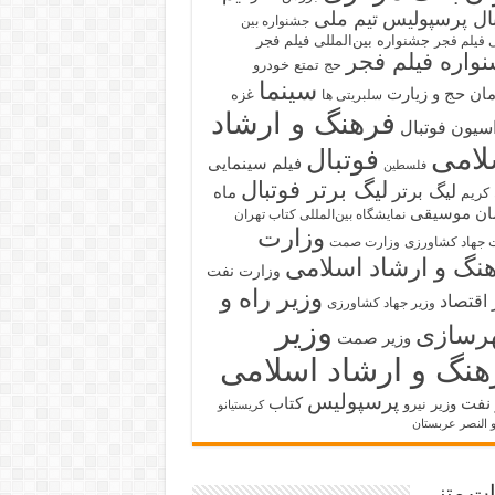
بال پرسپولیس
تیم ملی
جشنواره بین
جشنواره بین‌المللی فیلم فجر
ی فیلم فجر
واره فیلم فجر
حج تمتع
خودرو
سینما
ان حج و زیارت
غزه
سلبریتی ها
فرهنگ و ارشاد
سیون فوتبال
لامی
فوتبال
فیلم سینمایی
فلسطین
لیگ برتر فوتبال
لیگ برتر
ماه
کریم
ان
موسیقی
نمایشگاه بین‌المللی کتاب تهران
وزارت
 جهاد کشاورزی
وزارت صمت
نگ و ارشاد اسلامی
وزارت نفت
وزیر راه و
 اقتصاد
وزیر جهاد کشاورزی
وزیر
رسازی
وزیر صمت
هنگ و ارشاد اسلامی
پرسپولیس
 نفت
کتاب
وزیر نیرو
کریستیانو
و النصر عربستان