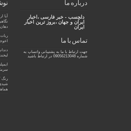
درباره ما
نوش
آیا ا
دلچسب - خبر فارسی ،اخبار
نگاهی
ایران و جهان ،بروز ترین اخبار
ایران
دهان،
ربات 
تماس با ما
اعوجا
دندان
جهت ارتباط با ما به پشتیبانی واتساپ به
لبخند 
شماره 09056213048 در ارتباط باشید
ایمپل
سرمای
رنگ ک
شیدی 
هماهن