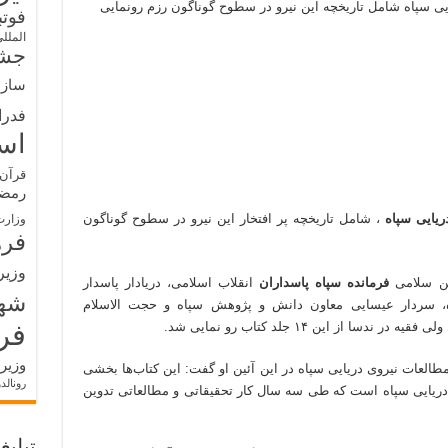
دریایی سپاه شامل تاریخچه این نیرو در سطوح گوناگون رزم رونمایی
فوت
الملل
جشن
سازم
فدرا
اس
قرآن 
رمض
ریایی سپاه
، شامل تاریخچه پر افتخار این نیرو در سطوح گوناگون
وزارت
فره
وزیر
ین سلامی
فرمانده سپاه پاسداران
انقلاب اسلامی، دریادار پاسدار
شه
اه، سردار عیسایی معاون دانش و پژوهش سپاه و حجت الاسلام
فر
از این ۱۴ جلد کتاب رو نمایی شد.
وزیر
العات نیروی دریایی سپاه در این آئین او گفت: این کتاب‌ها بخشی
رونالد
ی دریایی سپاه است که طی سه سال کار تحقیقاتی و مطالعاتی تدوین