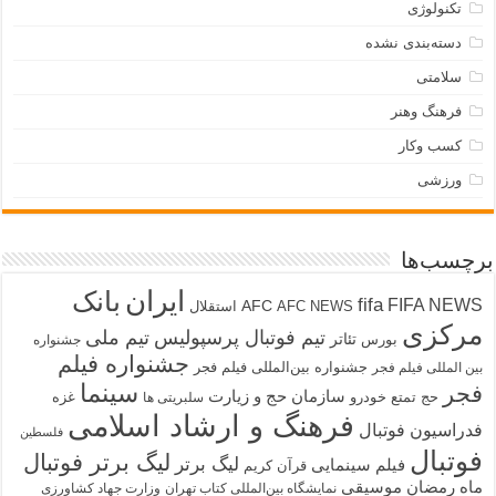
تکنولوژی
دسته‌بندی نشده
سلامتی
فرهنگ وهنر
کسب وکار
ورزشی
برچسب‌ها
ایران
بانک
fifa
FIFA NEWS
AFC
AFC NEWS
استقلال
مرکزی
تیم فوتبال پرسپولیس
تیم ملی
تئاتر
بورس
جشنواره
جشنواره فیلم
جشنواره بین‌المللی فیلم فجر
بین المللی فیلم فجر
سینما
فجر
سازمان حج و زیارت
حج تمتع
خودرو
غزه
سلبریتی ها
فرهنگ و ارشاد اسلامی
فدراسیون فوتبال
فلسطین
فوتبال
لیگ برتر فوتبال
لیگ برتر
فیلم سینمایی
قرآن کریم
ماه رمضان
موسیقی
نمایشگاه بین‌المللی کتاب تهران
وزارت جهاد کشاورزی