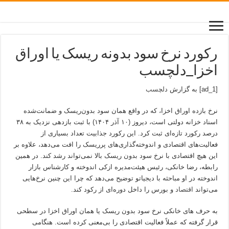
رکورد نرخ سود بدونه ریسک یا اوراق
اخزا_دلچسب
[ad_1] به گزارش
دلچسب
نرخ بازده اوراق اخزا، که در واقع همان سود بدون‌ریسک و ضمانت‌شده
اسناد خزانه دولتی است، دیروز (۱۰ آذر ۱۴۰۴) با ثبت بازدهی نزدیک به ۳۸
درصد رکورد تازه‌ای ثبت کرد. این رکورد جذابیت تعداد بسیاری از
فعالیت‌های اقتصادی و اندوخته‌گذاری‌های پرریسک را افت می‌دهد، علاوه بر
این هیچ اقتصادی با نرخ سود بدون ریسک بالا نمی‌تواند رشد کند. در همین
رابطه، رضا خانکی، رئیس هیئت‌مدیره ازکی اندوخته و کارشناس بازار
اندوخته در او مباحثه با دیجیاتو توضیح می‌دهد که چرا این چنین نرخ‌هایی
می‌تواند
اقتصاد
و بورس را داخل دوره‌ای از رکود کند.
به حرف های خانکی نرخ سود بدون ریسک یا همان اوراق اخزا در سطحی
قرار گرفته که عملاً فعالیت اقتصادی را بی‌معنی کرده است. هنگامی