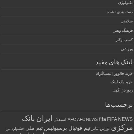
تکنولوژی
دسته‌بندی نشده
سلامتی
فرهنگ وهنر
کسب وکار
ورزشی
لینک های مفید
خرید فالوور اینستاگرام
خرید بک لینک
رپورتاژ آگهی
برچسب‌ها
ایران
بانک
fifa
FIFA NEWS
AFC
AFC NEWS
استقلال
مرکزی
تیم فوتبال پرسپولیس
تیم ملی
تئاتر
بورس
جشنواره بین