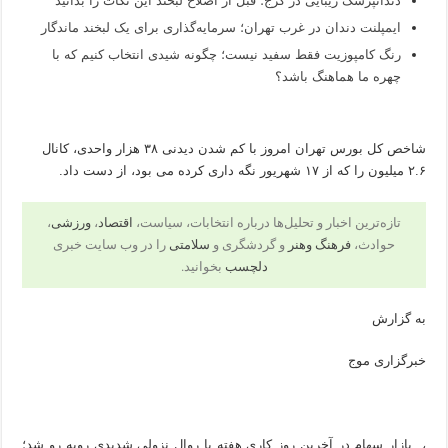
دندانپزشک زیبایی در کرج؛ قبل از اصلاح لبخند این نکات را بدانید
ایمپلنت دندان در غرب تهران؛ سرمایه‌گذاری برای یک لبخند ماندگار
رنگ کامپوزیت فقط سفید نیست؛ چگونه شیدی انتخاب کنیم که با
چهره ما هماهنگ باشد؟
شاخص کل بورس تهران امروز با کم شدن دیدنی ۳۸ هزار واحدی، کانال
۲.۶ میلیون را که از ۱۷ شهریور نگه داری کرده می بود، از دست داد.
تازه‌ترین اخبار و تحلیل‌ها درباره انتخابات، سیاست،
اقتصاد
،
ورزشی
،
حوادث،
فرهنگ وهنر
و گردشگری و
سلامتی
را در وب سایت خبری
دلچسب
بخوانید.
به گزارش
خبرگزاری موج
، بازار سهام در آخرین روز کاری هفته با روال نزولی شدیدی روبه رو شد؛