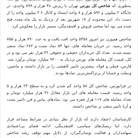
به‌طوری که
شاخص کل بورس
تهران با ریزش ۳۸ هزار و ۷۹۹ واحدی، در
جایگاه ۲ میلیون و ۵۹۲ هزار و ۸ واحد ایستاد و کانال ۲.۶ میلیون واحد را از
دست داد. این محدوده از ۱۷ شهریور بعد از نزدیک به یک ماه مجدد فتح
شده می بود اما سختی فروش و افتنقدینگی، مسیر بازار را معکوس کرد.
شاخص هم‌وزن نیز امروز ۵۳۵۸ واحد افت یافت و به عدد ۷۹۰ هزار و ۷۵۵
واحد رسید. در جریان معامله های، تنها ۵۴ نماد مثبت و ۲۸۲ نماد منفی
بسته شدند. تعداد کل خریداران حقیقی و حقوقی ۴۲ هزار نفر می بود و در
کل، قیمت کل معامله های بورس نزدیک به ۹۳۰۰ میلیارد تومان برآورد شد.
فارس، فملی و فولاد بیشترین تاثییر کاهشی را بر بازار داشتند و ماشین،
وبملت و خساپا از پرتراکنش‌ترین نمادها بودند.
در فرابورس، شاخص کل ۵۸ واحد کم شدن کرد و به سطح ۲۴ هزار و ۵
واحد رسید. قیمت معامله های این بازار معادل ۳۶ هزار میلیارد تومان و
تعداد معامله های ۱۱۷ هزار فقره می بود. نمادهای بپاس و فزر تاثییر مثبت
و آریا تاثییر منفی بر شاخص داشتند.
کارشناسان اعتقاد دارند که بازار از نظر بنیادی در شرایط مساعد قرار
دارد، اما ریسک‌های سیاسی، افتنقدینگی، ادامه فضای بی‌اعتمادی
سهامداران و فعالیت نوسان‌گیران، از دلایل مهم توقف رشد شاخص