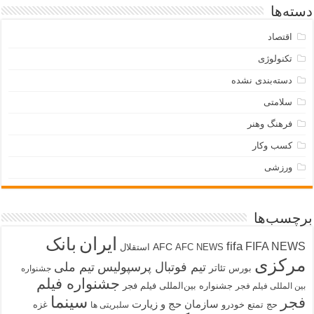
دسته‌ها
اقتصاد
تکنولوژی
دسته‌بندی نشده
سلامتی
فرهنگ وهنر
کسب وکار
ورزشی
برچسب‌ها
ایران
بانک
fifa
FIFA NEWS
AFC
AFC NEWS
استقلال
مرکزی
تیم فوتبال پرسپولیس
تیم ملی
تئاتر
بورس
جشنواره
جشنواره فیلم
جشنواره بین‌المللی فیلم فجر
بین المللی فیلم فجر
سینما
فجر
سازمان حج و زیارت
حج تمتع
خودرو
غزه
سلبریتی ها