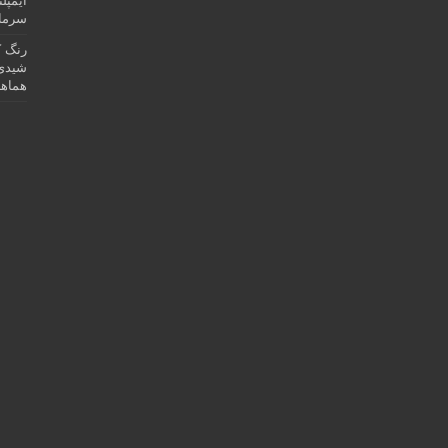
ایمپل
سرمای
رنگ ک
شیدی 
هماهن