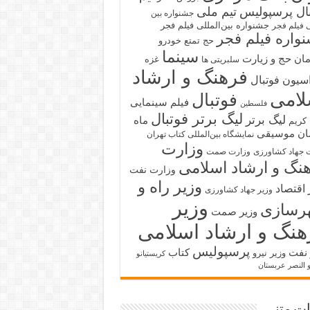
بال پرسپولیس
تیم ملی
جشنواره بین
جشنواره بین‌المللی فیلم فجر
ی فیلم فجر
واره فیلم فجر
حج تمتع
خودرو
سینما
ان حج و زیارت
غزه
سلبریتی ها
فرهنگ و ارشاد
سیون فوتبال
لامی
فوتبال
فیلم سینمایی
فلسطین
لیگ برتر فوتبال
لیگ برتر
ماه
کریم
ان
موسیقی
نمایشگاه بین‌المللی کتاب تهران
وزارت
 جهاد کشاورزی
وزارت صمت
نگ و ارشاد اسلامی
وزارت نفت
وزیر راه و
 اقتصاد
وزیر جهاد کشاورزی
وزیر
رسازی
وزیر صمت
هنگ و ارشاد اسلامی
پرسپولیس
 نفت
کتاب
وزیر نیرو
کریستیانو
و النصر عربستان