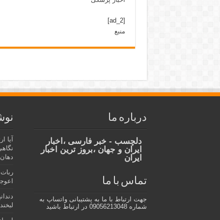
[ad_2]
منبع
درباره ما
نوش
آیا ا
دلچسب - خبر فارسی ،اخبار
نگاهی
ایران و جهان ،بروز ترین اخبار
ایران
دهان،
ربات 
تماس با ما
اعوجا
دندان
جهت ارتباط با ما به پشتیبانی واتساپ به
لبخند 
شماره 09056213048 در ارتباط باشید