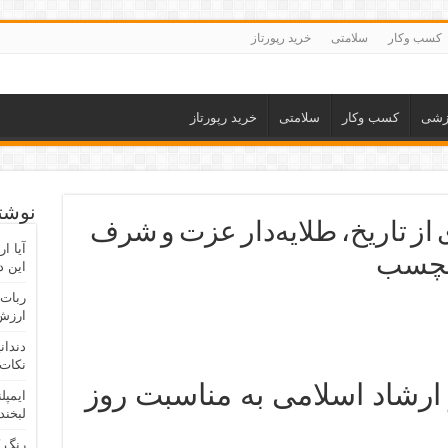
کسب وکار
سلامتی
خرید رپورتاز
زشی
کسب وکار
سلامتی
خرید رپورتاز
نوشته
 از تاریخ، طلایه‌دار عزت و شرف
آیا ا
دلچسب
این د
ربات 
ارزش 
دندان
نکات 
رشاد اسلامی به مناسبت روز
ایمپل
لبخند
رنگ 