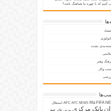
ب کنیم که با چهره ما هماهنگ باشد؟
ها
تصاد
نولوژی
ته‌بندی نشده
لامتی
هنگ وهنر
سب وکار
رزشی
ب‌ها
fifa
FIFA N
AFC
AFC NEWS
استقلال
ان
بانک مرکزی
تیم
تئاتر
بورس