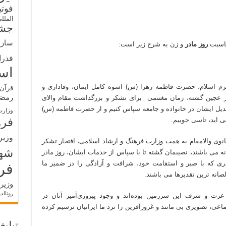
فوت
الملل
جشن
سازم
اسبت
روز مادر
و زن به شرح زیر است:
فدرا
اس
کرم اسلام، حضرت فاطمه زهرا (س) اسوه کامل ایمان، وفاداری و
قرآن 
رمض
در عجین گشته، زمان مغتنمی برای تشکر و بزرگداشت مقام والای
بدیل ایشان در خانواده و جامعه سپاس کنیم و از حضرت فاطمه (س)
وزارت
فره
ی اید، تاسی جوییم.
وزیر
نوی والامقام به همت وزارت فرهنگ و ارشاد اسلامی، افتخار تشکر
شه
نه می باشند، نصیبمان گشته تا با سپاس از خدمات ایشان، روز مادر
دری که با صبر و استقامت خود، شرافت و آزادگی را در ضمیر ما
فر
الصانه ترین تقدیرها می باشند.
وزیر
رونالد
 عزت و شرف این سرزمین بوده‌اند و وجود پیروزی‌آمیز آنان در
ی، تصویری بی مانند و غرورآفرین را نزد ما ایرانیان ترسیم کرده