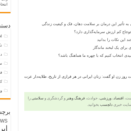
انتخا
 به تأثیر این درمان بر سلامت دهان، فک و کیفیت زندگی
دسته‌
وجاج کم ارزش سرمایه‌گذاری دارد؟
اق
د این نکات را بدانید
تک
 برای یک لبخند ماندگار
دس
ی انتخاب کنیم که با چهره ما هماهنگ باشد؟
س
فر
 روز زن او گفت: زنان ایرانی در هر فرازی از تاریخ، طلایه‌دار عزت
ک
و
است،
اقتصاد
،
ورزشی
، حوادث،
فرهنگ وهنر
و گردشگری و
سلامتی
را
سایت خبری
دلچسب
بخوانید.
برچس
EWS
ایر