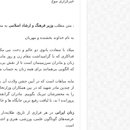
خبرگزاری موج
، متن مطلب
وزیر فرهنگ و ارشاد اسلامی
به من
به نام خداوند بخشنده و مهربان
میلاد با سعادت بانوی دو عالم و دخت نبی م
فداکاری که با گرامیداشت مقام زن و روز ما
زنان و مادران سرزمینمان است تا از نقش‌ بی‌
که الگویی بی‌همانند برای همه زنان به حساب م
مایه مباهات است که در آیین جشن ولادت آن با
از چندین مادر شهید که در بین همکاران وزارتخا
را به محضرشان تبریک بگوییم. مادران گرانق
پرورانده ا ند، با لیاقت رفیع ترین جایگاه ها و خ
زنان ایرانی
در هر فرازی از تاریخ، طلایه‌دار
عرصه‌های گوناگون علمی، ورزشی، هنری و اجتماع
است.