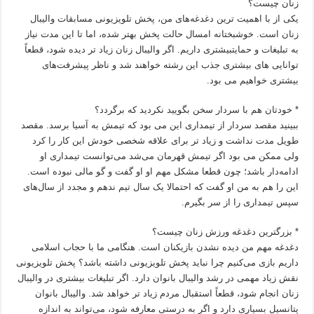
زنان چیست؟
یکی از با اهمیت ترین دغدغه‌های من، پخش تلویزیونی مسابقات والیبال
زنان است. خوشبختانه امسال حالت پخش بهتر شده، اما تا این مدت نیاز
به تبلیغات و حمایتبیشتری داریم. اگر والیبال زنان زیاد تر دیده شود، قطعاً
توانایی های بیشتری جذب این رشته خواهند شد و ناظر پیشرفت‌های
بیشتری خواهیم می بود.
* خودتان هم با سردار سخن بگویید نکردید که برگردد؟
ببینید مقصد سردار از تیمداری این می بود که تیمش به آسیا برسد. مقصد
طویل مدت نداشت و زیاد تر برای علاقه شخصی خودش این کار را کرد
ولی ممکن می بود اگر تیمش قهرمان می‌شد می‌توانست تیمداری او
ادامه‌دار باشد؛ چون قطعا مشکل مهم او او گفت و گو مالی نبوده است.
این را هم به من او گفت که احتمالا یک سال تیم ندهم و مجدد از سال‌های
سپس تیمداری را از سر بگیرم.
* بزرگترین دغدغه ورزش زنان چیست؟
دغدغه مهم من دیده نشدن بازیکنان است. هنگامی ما با حجاب اسلامی
داریم بازی می‌کنیم چرا نباید پخش تلویزیونی داشته باشد؟ پخش تلویزیونی
نقش زیاد مهمی در رشد والیبال بانوان دارد. اگر تبلیغات بیشتری در والیبال
زنان انجام شود، قطعاً استقبال مردم زیاد تر خواهد شد. والیبال بانوان
پتانسیل بسیاری دارد و اگر به درستی معارفه شود، می‌تواند به اندازه