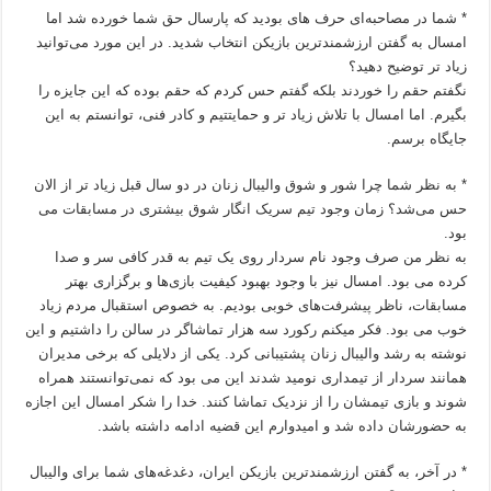
* شما در مصاحبه‌ای حرف های‌ بودید که پارسال حق شما خورده شد اما
امسال به گفتن ارزشمندترین بازیکن انتخاب شدید. در این مورد می‌توانید
زیاد تر توضیح دهید؟
نگفتم حقم را خوردند بلکه گفتم حس کردم که حقم بوده که این جایزه را
بگیرم. اما امسال با تلاش زیاد تر و حمایتتیم و کادر فنی، توانستم به این
جایگاه برسم.
* به نظر شما چرا شور و شوق والیبال زنان در دو سال قبل زیاد تر از الان
حس می‌شد؟ زمان وجود تیم سریک انگار شوق بیشتری در مسابقات می
بود.
به نظر من صرف وجود نام سردار روی یک تیم به قدر کافی سر و صدا
کرده می بود. امسال نیز با وجود بهبود کیفیت بازی‌ها و برگزاری بهتر
مسابقات، ناظر پیشرفت‌های خوبی بودیم. به خصوص استقبال مردم زیاد
خوب می بود. فکر میکنم رکورد سه هزار تماشاگر در سالن را داشتیم و این
نوشته به رشد والیبال زنان پشتیبانی کرد. یکی از دلایلی که برخی مدیران
همانند سردار از تیمداری نومید شدند این می بود که نمی‌توانستند همراه
شوند و بازی تیمشان را از نزدیک تماشا کنند. خدا را شکر امسال این اجازه
به حضورشان داده شد و امیدوارم این قضیه ادامه داشته باشد.
* در آخر، به گفتن ارزشمندترین بازیکن ایران، دغدغه‌های شما برای والیبال