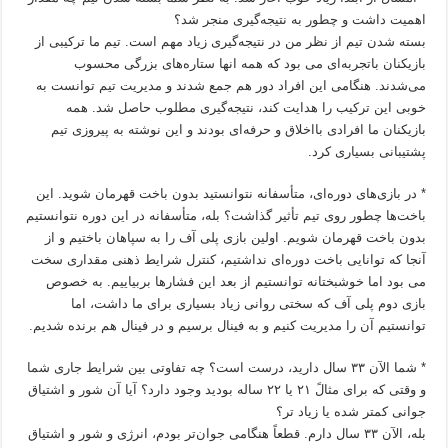
اهمیت داشت و چطور به نتیجه‌گیری منجر شد؟
بسته شدن تیم از نظر من در نتیجه‌گیری زیاد مهم است. تیم ما ترکیبی از
بازیکنان باتجربه‌ای می بود که همه انها ستاره‌های بزرگی محسوب
می‌شدند. هنگامی این افراد دور هم جمع شدند و مدیریت تیم توانست به
خوبی این ترکیب را هدایت کند، نتیجه‌گیری مطلوب حاصل شد. همه
بازیکنان ما افرادی بااخلاق و حرفه‌ای بودند و این نوشته به پیروزی تیم
پشتیبانی بسیاری کرد.
* در بازی‌های دوره‌ای، متأسفانه نتوانستید بدون باخت قهرمان شوید. این
باخت‌ها چطور روی تیم تأثیر گذاشت؟ بله، متأسفانه در این دوره نتوانستیم
بدون باخت قهرمان شویم. اولین بازی پلی آف را به سپاهان باختیم و از
آنجا که توانایی باخت دوره‌ای نداشتیم، کنترل شرایط ذهنی مقداری سخت
می بود اما خوشبختانه توانستیم از بعد این فشارها بربیاییم. به خصوص
بازی دوم پلی آف که سختی روانی زیاد بسیاری برای ما داشت، اما
توانستیم آن را مدیریت کنیم و به فینال برسیم و در فینال هم برنده شدیم.
* شما الآن ۳۳ سال دارید، درست است؟ چه تفاوتی بین شرایط جاری شما
و وقتی که برای مثالً ۲۱ یا ۲۲ ساله بودید وجود دارد؟ آیا آن شور و اشتیاق
جوانی کمتر شده یا زیاد تر؟
بله، الآن ۳۳ سال دارم. قطعاً هنگامی جوان‌تر بودم، انرژی و شور و اشتیاق