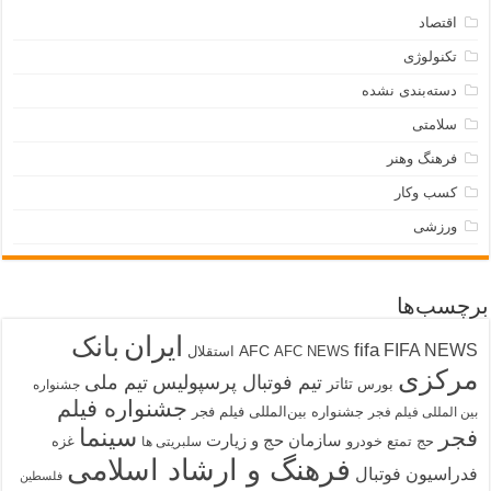
اقتصاد
تکنولوژی
دسته‌بندی نشده
سلامتی
فرهنگ وهنر
کسب وکار
ورزشی
برچسب‌ها
ایران
بانک
fifa
FIFA NEWS
AFC
AFC NEWS
استقلال
مرکزی
تیم فوتبال پرسپولیس
تیم ملی
تئاتر
بورس
جشنواره
جشنواره فیلم
جشنواره بین‌المللی فیلم فجر
بین المللی فیلم فجر
سینما
فجر
سازمان حج و زیارت
حج تمتع
خودرو
غزه
سلبریتی ها
فرهنگ و ارشاد اسلامی
فدراسیون فوتبال
فلسطین