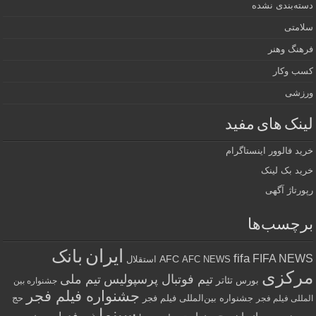
دسته‌بندی نشده
سلامتی
فرهنگ وهنر
کسب وکار
ورزشی
لینک های مفید
خرید فالوور اینستاگرام
خرید بک لینک
رپورتاژ آگهی
برچسب‌ها
ایران
بانک
fifa
FIFA NEWS
AFC
AFC NEWS
استقلال
مرکزی
تیم فوتبال پرسپولیس
تیم ملی
تئاتر
بورس
جشنواره بین
جشنواره فیلم فجر
جشنواره بین‌المللی فیلم فجر
حج
المللی فیلم فجر
سینما