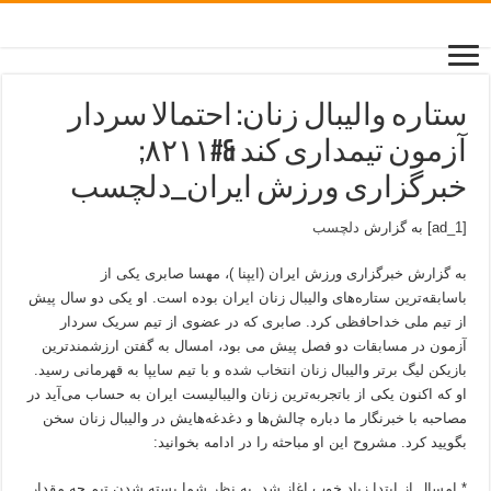
ستاره والیبال زنان: احتمالا سردار
آزمون تیمداری کند &#۸۲۱۱;
خبرگزاری ورزش ایران_دلچسب
[ad_1] به گزارش
دلچسب
به گزارش خبرگزاری ورزش ایران (ایپنا )، مهسا صابری یکی از
باسابقه‌ترین ستاره‌های والیبال زنان ایران بوده است. او یکی دو سال پیش
از تیم ملی خداحافظی کرد. صابری که در عضوی از تیم سریک سردار
آزمون در مسابقات دو فصل پیش می بود، امسال به گفتن ارزشمندترین
بازیکن لیگ برتر والیبال زنان انتخاب شده و با تیم سایپا به قهرمانی رسید.
او که اکنون یکی از باتجربه‌ترین زنان والیبالیست ایران به حساب می‌آید در
مصاحبه با خبرنگار ما دباره چالش‌ها و دغدغه‌هایش در والیبال زنان سخن
بگویید کرد. مشروح این او مباحثه را در ادامه بخوانید:
* امسال از ابتدا زیاد خوب اغاز شد. به نظر شما بسته شدن تیم چه مقدار