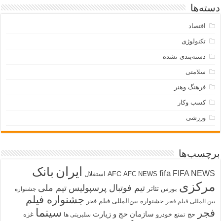
دسته‌ها
اقتصاد
تکنولوژی
دسته‌بندی نشده
سلامتی
فرهنگ وهنر
کسب وکار
ورزشی
برچسب‌ها
ایران
بانک
fifa
FIFA NEWS
AFC
AFC NEWS
استقلال
مرکزی
تیم فوتبال پرسپولیس
تیم ملی
تئاتر
بورس
جشنواره
جشنواره فیلم
جشنواره بین‌المللی فیلم فجر
بین المللی فیلم فجر
سینما
فجر
سازمان حج و زیارت
حج تمتع
خودرو
غزه
سلبریتی ها