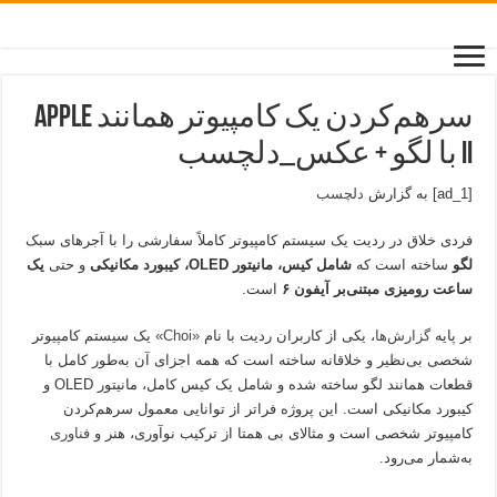
سرهم‌کردن یک کامپیوتر همانند Apple
II با لگو + عکس_دلچسب
[ad_1] به گزارش
دلچسب
فردی خلاق در ردیت یک سیستم کامپیوتر کاملاً سفارشی را با آجرهای سبک
لگو
ساخته است که
شامل کیس، مانیتور OLED، کیبورد مکانیکی
و حتی
یک
ساعت رومیزی مبتنی‌بر آیفون ۶
است.
بر پایه
گزارش‌ها
، یکی از کاربران ردیت با نام
«Choi»
یک سیستم کامپیوتر
شخصی بی‌نظیر و خلاقانه ساخته است که همه اجزای آن به‌طور کامل با
قطعات همانند لگو ساخته شده و شامل یک کیس کامل، مانیتور OLED و
کیبورد مکانیکی است. این پروژه فراتر از توانایی معمول سرهم‌کردن
کامپیوتر شخصی است و مثالای بی همتا از ترکیب نوآوری، هنر و
فناوری
به‌شمار می‌رود.