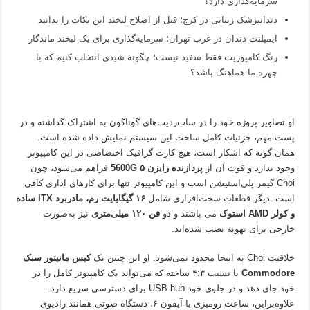
سرمایه‌گذاری دارد؟
دندانپزشک زیبایی در کرج؛ قبل از اصلاح لبخند این نکات را بدانید
ایمپلنت دندان در غرب تهران؛ سرمایه‌گذاری برای یک لبخند ماندگار
رنگ کامپوزیت فقط سفید نیست؛ چگونه شیدی انتخاب کنیم که با
چهره ما هماهنگ باشد؟
او تصاویر پروژه خود را در ساب‌ردیت‌های گوناگون به اشتراک گذاشته و در
پست مهم، جزئیات کامل ساخت این سیستم نمایش داده شده است.
همان گونه که اشکار است، هیچ کارت گرافیک اختصاصی در این کامپیوتر
وجود ندارد و قوت آن از
پردازنده رایزن ۵ 5600G
فراهم می‌شود، چون
Choi گیمر پلی‌استیشن است و این کامپیوتر تنها برای کارهای اداری کافی
است. دیگر قطعات سخت‌افزاری شامل
۱۶ گیگابایت رم، مادربرد ITX ساده
و کولر AMD استوک
می باشند و دو
فن ۱۲۰ میلی‌متری
نیز به‌صورت
خارجی برای تهویه نصب شده‌اند.
خلاقیت Choi به اینجا محدود نمی‌شود. او این چنین یک
کیس مانیتور سبک
Commodore
با نسبت ۴:۳ ساخته که می‌تواند یک کامپیوتر کامل را در
خود جای دهد و در جلوی خود USB hub برای دسترسی سریع دارد.
علاوه‌براین، ساعت رومیزی با آیفون ۶، دستگاه صوتی همانند رادیوی