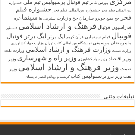
مرکزی
تیم فوتبال پرسپولیس
تیم ملی
تئاتر
بورس
جشنواره
جشنواره فیلم
جشنواره بین‌المللی فیلم فجر
بین المللی فیلم فجر
سینما
فجر
سازمان حج و زیارت
حج تمتع
خودرو
غزه
سلبریتی ها
فرهنگ و ارشاد اسلامی
فدراسیون فوتبال
فلسطین
فوتبال
لیگ برتر فوتبال
لیگ برتر
فیلم سینمایی
قرآن کریم
ماه رمضان
موسیقی
نمایشگاه بین‌المللی کتاب تهران
وزارت جهاد کشاورزی
وزارت فرهنگ و ارشاد اسلامی
وزارت نفت
وزارت صمت
وزیر راه و شهرسازی
وزیر اقتصاد
وزیر
وزیر جهاد کشاورزی
وزیر فرهنگ و ارشاد اسلامی
صمت
وزیر
پرسپولیس
نفت
کتاب
وزیر نیرو
کریستیانو رونالدو النصر عربستان
تبلیغات متنی