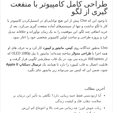
طراحی کامل کامپیوتر با منفعت
گیری از لگو
با وجود این که Choi پیش از این هیچ توانایی‌ای در اسمبل‌کردن کامپیوتر یا
کار با لگو نداشت و تنها از سیستم‌های آماده منفعت گیری می‌کرد، بعد از
خرید اتفاقی چند لگو، این موقعیت را به یک زمان نوآورانه و خلاقانه تبدیل
کرد و پروژه طراحی و ساخت اولین کامپیوتر شخصی خود را اغاز نمود.
Choi به‌طور جداگانه روی
کیس، مانیتور و کیبورد
کار کرد و به حرف های او
همه اجزا با
طراحی مدولار
ساخته شده‌اند؛ مانیتور با پنل OLED 1080p که
از AliExpress خریده می بود، در یک قاب سفارشی لگویی قرار گرفت و
قابلیت اتصال به قاب کیبورد را دارد تا همانند یک
ترمینال دسکتاپ Apple II
شود، ضمن این که کیس نیز می‌تواند زیر مانیتور جای بگیرد.
آخرین مطالب
آیا ارتودنسی فقط جنبه زیبایی دارد؟ نگاهی به تأثیر این درمان بر
سلامت دهان، فک و کیفیت زندگی
ربات جوش لیزر؛ چه زمانی سرعت بالا و اعوجاج کم ارزش