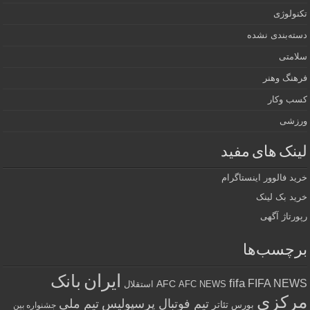
تکنولوژی
دسته‌بندی نشده
سلامتی
فرهنگ وهنر
کسب وکار
ورزشی
لینک های مفید
خرید فالوور اینستاگرام
خرید بک لینک
رپورتاژ آگهی
برچسب‌ها
ایران
بانک
fifa
FIFA NEWS
AFC
AFC NEWS
استقلال
مرکزی
تیم فوتبال پرسپولیس
تیم ملی
تئاتر
بورس
جشنواره بین