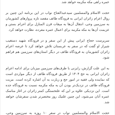
عمره راهی مکه مکرمه خواهد شد.
حجت الاسلام والمسلمین سیدعبدالفتاح نواب در این برنامه این چنین بر
روال اعزام زائران ایرانی به فرودگاه طائف مقصد تازه پروازهای کشورمان
به سرزمین وحی، انتقال آن‌ها به میقات قرن المنازل برای احرام بستن و
عزیمت آن‌ها به مکه مکرمه برای اعمال عمره مفرده، نظارت خواهد کرد.
سرپرست حجاج ایرانی پیش از این سفر و در فرودگاه شهید دستغیب
شیراز او گفت که در سفر به عربستان تلاش خواهد کرد تا عرصه اعزام
زائران کشورمان به فرودگاه طائف در دیگر استان‌های سرزمین هم فراهم
شود.
به این علت گزارش، رایزنی با طرف‌های سرزمین میزبان برای ادامه اعزام
زائران ایرانی به حج ۱۴۰۴ از طریق فرودگاه طائف از دیگر مواردی است
که نماینده ولی فقیه در امور حج و زیارت به آن اشاره کرده است. مزیت
فرودگاه طائف در نزدیک‌تر بودن آن به مکه مکرمه نسبت به فرودگاه جده
است. این نزدیکی علاوه بر این که علتخستگی کمتر زائران در اغاز مناسک
عمره آنان می‌شود، این چنین علتیک روز مختصر‌تر شدن سفرشان خواهد
شد.
حجت الاسلام والمسلمین نواب در سفر ۱۰ روزه به سرزمین وحی،