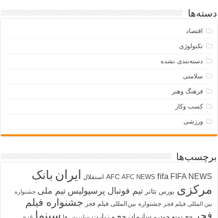
دسته‌ها
اقتصاد
تکنولوژی
دسته‌بندی نشده
سلامتی
فرهنگ وهنر
کسب وکار
ورزشی
برچسب‌ها
ایران
بانک
fifa
FIFA NEWS
AFC
AFC NEWS
استقلال
مرکزی
تیم فوتبال پرسپولیس
تیم ملی
تئاتر
بورس
جشنواره
جشنواره فیلم
جشنواره بین‌المللی فیلم فجر
بین المللی فیلم فجر
سینما
فجر
سازمان حج و زیارت
حج تمتع
خودرو
غزه
سلبریتی ها