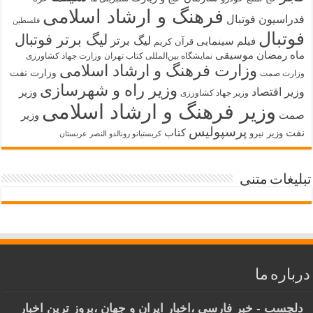
فرهنگ و ارشاد اسلامی
فدراسیون فوتبال
فلسطین
فوتبال
لیگ برتر فوتبال
لیگ برتر
فیلم سینمایی
قرآن کریم
ماه رمضان
موسیقی
نمایشگاه بین‌المللی کتاب تهران
وزارت جهاد کشاورزی
وزارت فرهنگ و ارشاد اسلامی
وزارت نفت
وزارت صمت
وزیر راه و شهرسازی
وزیر اقتصاد
وزیر
وزیر جهاد کشاورزی
وزیر فرهنگ و ارشاد اسلامی
صمت
وزیر
پرسپولیس
نفت
کتاب
وزیر نیرو
کریستیانو رونالدو النصر عربستان
تبلیغات متنی
درباره ما
دلچسب - خبر فارسی ،اخبار ایران و جهان ،بروز ترین اخبار