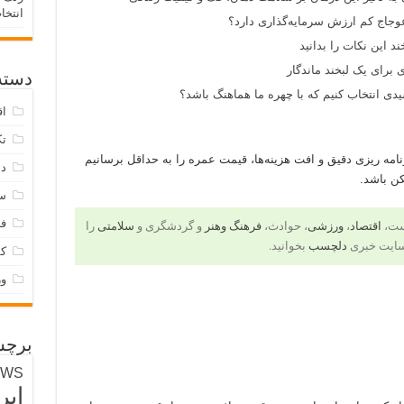
انتخا
وجاج کم ارزش سرمایه‌گذاری دارد؟
د این نکات را بدانید
 برای یک لبخند ماندگار
دسته‌
ی انتخاب کنیم که با چهره ما هماهنگ باشد؟
اق
تک
نامه ریزی دقیق و افت هزینه‌ها، قیمت عمره را به حداقل برسانیم
دس
کن باشد.
س
فر
است،
اقتصاد
،
ورزشی
، حوادث،
فرهنگ وهنر
و گردشگری و
سلامتی
را
سایت خبری
دلچسب
بخوانید.
ک
و
برچس
EWS
ایر