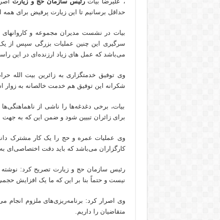
، علیرضا بیات
رئیس سازمان حج و زیارت
اصرار
حداقل برسانیم تا این زیارت پرفیض برای همه 
بیات در نشست مدیران مجموعه و کاروانهای 
سرگیری این چنین عملیات بزرگی سپس از یک 
می‌باشد که عمل های زیاد ارزنده‌ای در این را
وی توفیق خدمتگزاری به زائرین بیت الله حرا
شکرانه این توفیق هم خدمت خالصانه به زوار ا
بیات، برخی دغدغه‌ها را ناشی از ناهماهنگی‌ه
برای زائران تبیین شود و ضمن این که به جهت 
وی عملیات عمره و حج را یک کار مشترک دان
کارگزاران می‌باشد که باید دقت اختصاصی‌ای به
رئیس سازمان حج و زیارت تصریح کرد: نوشته م
نیست و حتماً بنا بر این که ما یک افزایش حجم
وی اصرار کرد: برنامه‌ریزی‌های ملزوم انجام می
متقاضیان را داریم.