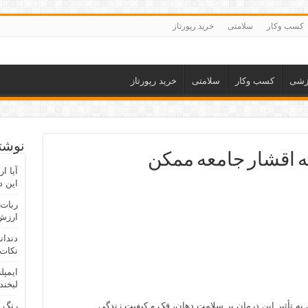
کسب وکار
سلامتی
خرید رپورتاز
زشی
کسب وکار
سلامتی
خرید رپورتاز
نوشته
ه اقشار جامعه ممکن
آیا ا
این د
ربات 
ارزش 
دندان
نکات 
ایمپل
لبخند
 به تأثیر این درمان بر سلامت دهان، فک و کیفیت زندگی
رنگ 