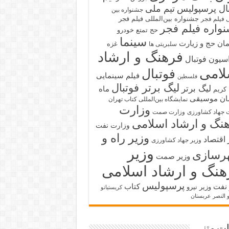
بال پرسپولیس
تیم ملی
جشنواره بین
جشنواره بین‌المللی فیلم فجر
ی فیلم فجر
واره فیلم فجر
حج تمتع
خودرو
سینما
ان حج و زیارت
غزه
سلبریتی ها
فرهنگ و ارشاد
سیون فوتبال
لامی
فوتبال
فیلم سینمایی
فلسطین
لیگ برتر فوتبال
لیگ برتر
ماه
کریم
ان
موسیقی
نمایشگاه بین‌المللی کتاب تهران
وزارت
 جهاد کشاورزی
وزارت صمت
نگ و ارشاد اسلامی
وزارت نفت
وزیر راه و
 اقتصاد
وزیر جهاد کشاورزی
وزیر
رسازی
وزیر صمت
هنگ و ارشاد اسلامی
پرسپولیس
 نفت
کتاب
وزیر نیرو
کریستیانو
و النصر عربستان