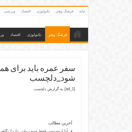
خانه
فرهنگ وهنر
تکنولوژی
اقتصاد
ورزشی
فرهنگ وهنر
تکنولوژی
اقتصاد
ور
سفر عمره باید برای هم
شود_دلچسب
[ad_1] به گزارش
دلچسب
آخرین مطالب
آیا ارتودنسی فقط جنبه زیبایی دارد؟ نگاهی