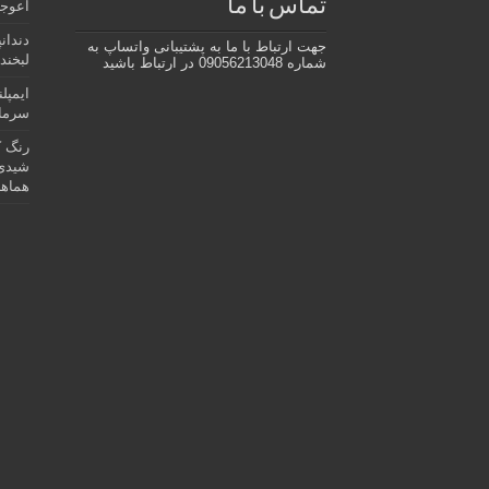
تماس با ما
اعوجا
دندان
جهت ارتباط با ما به پشتیبانی واتساپ به
لبخند 
شماره 09056213048 در ارتباط باشید
ایمپل
سرمای
رنگ ک
شیدی 
هماهن