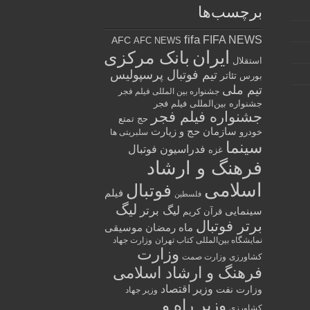
برچسب‌ها
fifa
FIFA NEWS
AFC
AFC NEWS
ایران
بانک مرکزی
استقلال
تیم فوتبال پرسپولیس
تئاتر
بورس
تیم ملی
جشنواره بین المللی فیلم فجر
جشنواره بین‌المللی فیلم فجر
جشنواره فیلم فجر
حج تمتع
سازمان حج و زیارت
خودرو
سلبریتی ها
سینما
فدراسیون فوتبال
غزه
فرهنگ و ارشاد
اسلامی
فوتبال
فیلم
فلسطین
لیگ
لیگ برتر
سینمایی
قرآن کریم
برتر فوتبال
ماه رمضان
موسیقی
نمایشگاه بین‌المللی کتاب تهران
وزارت جهاد
وزارت
کشاورزی
وزارت صمت
فرهنگ و ارشاد اسلامی
وزیر اقتصاد
وزارت نفت
وزیر جهاد
وزیر راه و
کشاورزی