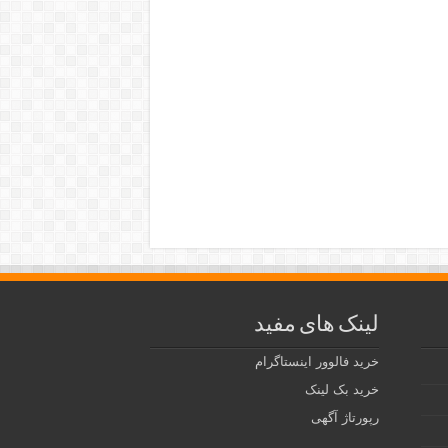
لینک های مفید
خرید فالوور اینستاگرام
خرید بک لینک
رپورتاژ آگهی