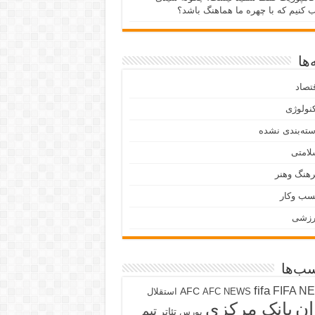
ب کنیم که با چهره ما هماهنگ باشد؟
ها
تصاد
نولوژی
ته‌بندی نشده
لامتی
هنگ وهنر
سب وکار
رزشی
ب‌ها
fifa
FIFA N
AFC
AFC NEWS
استقلال
ان
بانک مرکزی
تیم
تئاتر
بورس