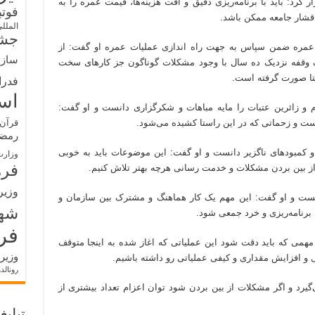
 کرد: باید با برنامه‌ریزی دقیق و افت هزینه‌ها، قیمت عمره را به
فوت
اقشار جامعه ممکن باشد.
الملل
جشن
عمره ضمن سپاس به جهت راه اندازی عملیات عمره او گفت: از
سازم
وقفه نزدیک ده سال با وجود مشکلات گوناگون جز کارهای سخت
ستا صورت گرفته است.
فدرا
اس
م و زائرین عتبات را مایه مباهات و شکرگزاری دانست و او گفت:
ست و زحماتی که در این راستا کشیده می‌شود.
قرآن 
رمض
ا و کمبودهای ناگزیر دانست و او گفت: این موضوعات باید به خوبی
وزارت
فره
از بین بردن مشکلات و خدمت رسانی هرچه بهتر تلاش کنیم.
وزیر
ست و او گفت: این مهم یک کار هماهنگ و مشترک بین سازمان و
شه
 برنامه‌ریزی و خرد جمعی شود.
فر
همی که باید دقت شود این عملیاتی که اغاز شده به اینجا متوقف
وزیر
ی و افزایش مقداری و کیفی عملیاتی رو داشته باشیم.
رونالد
‌گیرد و اگر مشکلات از بین بردن شود توان اعزام تعداد بیشتری از