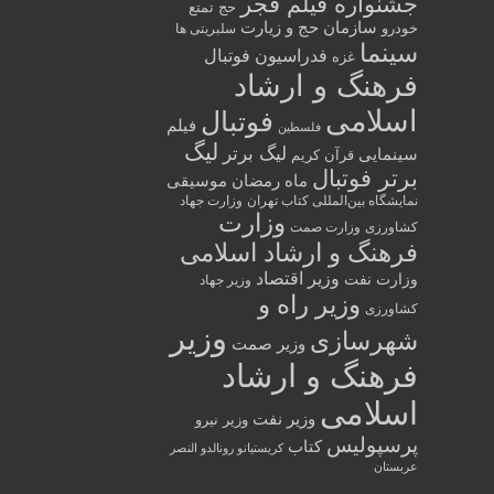
جشنواره فیلم فجر
حج تمتع
سازمان حج و زیارت
خودرو
سلبریتی ها
سینما
فدراسیون فوتبال
غزه
فرهنگ و ارشاد
اسلامی
فوتبال
فیلم
فلسطین
لیگ
لیگ برتر
سینمایی
قرآن کریم
برتر فوتبال
ماه رمضان
موسیقی
نمایشگاه بین‌المللی کتاب تهران
وزارت جهاد
وزارت
کشاورزی
وزارت صمت
فرهنگ و ارشاد اسلامی
وزیر اقتصاد
وزارت نفت
وزیر جهاد
وزیر راه و
کشاورزی
وزیر
شهرسازی
وزیر صمت
فرهنگ و ارشاد
اسلامی
وزیر نفت
وزیر نیرو
پرسپولیس
کتاب
کریستیانو رونالدو النصر
عربستان