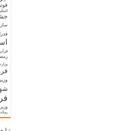
فوت
الملل
جشن
سازم
فدرا
اس
قرآن 
رمض
وزارت
فره
وزیر
شه
فر
وزیر
رونالد