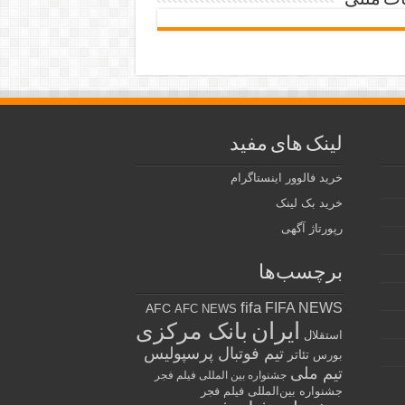
ات متنی
لینک های مفید
خرید فالوور اینستاگرام
خرید بک لینک
رپورتاژ آگهی
برچسب‌ها
fifa
FIFA NEWS
AFC
AFC NEWS
ایران
بانک مرکزی
استقلال
تیم فوتبال پرسپولیس
تئاتر
بورس
تیم ملی
جشنواره بین المللی فیلم فجر
جشنواره بین‌المللی فیلم فجر