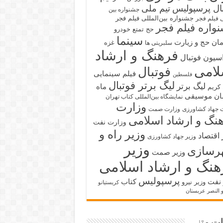
بال پرسپولیس
تیم ملی
جشنواره بین
جشنواره بین‌المللی فیلم فجر
ی فیلم فجر
واره فیلم فجر
حج تمتع
خودرو
سینما
ان حج و زیارت
غزه
سلبریتی ها
فرهنگ و ارشاد
سیون فوتبال
لامی
فوتبال
فیلم سینمایی
فلسطین
لیگ برتر فوتبال
لیگ برتر
ماه
کریم
ان
موسیقی
نمایشگاه بین‌المللی کتاب تهران
وزارت
 جهاد کشاورزی
وزارت صمت
نگ و ارشاد اسلامی
وزارت نفت
وزیر راه و
 اقتصاد
وزیر جهاد کشاورزی
وزیر
رسازی
وزیر صمت
هنگ و ارشاد اسلامی
پرسپولیس
 نفت
کتاب
وزیر نیرو
کریستیانو
و النصر عربستان