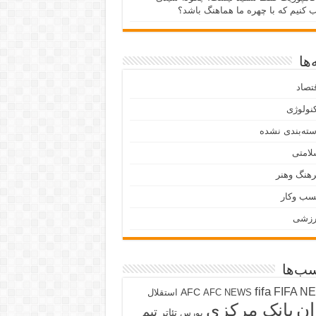
ب کنیم که با چهره ما هماهنگ باشد؟
ها
تصاد
نولوژی
ته‌بندی نشده
لامتی
هنگ وهنر
سب وکار
رزشی
ب‌ها
fifa
FIFA N
AFC
AFC NEWS
استقلال
ان
بانک مرکزی
تیم
تئاتر
بورس