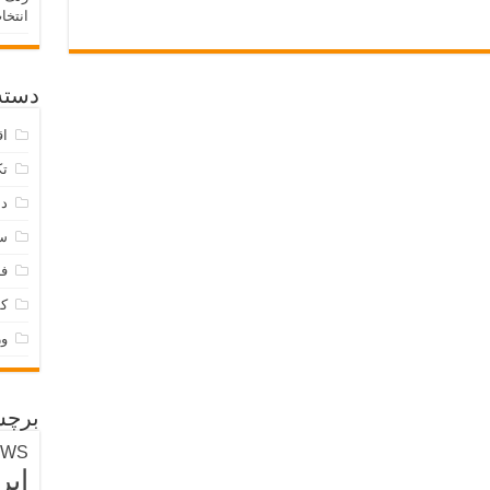
انتخا
دسته‌
اق
تک
دس
س
فر
ک
و
برچس
EWS
ایر