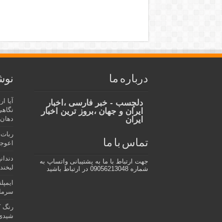
درباره ما
نوش
آیا ا
دلچسب - خبر فارسی ،اخبار
نگاهی
ایران و جهان ،بروز ترین اخبار
ایران
دهان،
ربات 
تماس با ما
اعوجا
دندان
جهت ارتباط با ما به پشتیبانی واتساپ به
لبخند 
شماره 09056213048 در ارتباط باشید
ایمپل
سرمای
رنگ ک
شیدی 