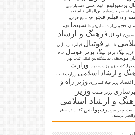
بال پرسپولیس
تیم ملی
جشنواره بین
جشنواره بین‌المللی فیلم فجر
ی فیلم فجر
واره فیلم فجر
حج تمتع
خودرو
سینما
ان حج و زیارت
غزه
سلبریتی ها
فرهنگ و ارشاد
سیون فوتبال
لامی
فوتبال
فیلم سینمایی
فلسطین
لیگ برتر فوتبال
لیگ برتر
ماه
کریم
ان
موسیقی
نمایشگاه بین‌المللی کتاب تهران
وزارت
 جهاد کشاورزی
وزارت صمت
نگ و ارشاد اسلامی
وزارت نفت
وزیر راه و
 اقتصاد
وزیر جهاد کشاورزی
وزیر
رسازی
وزیر صمت
هنگ و ارشاد اسلامی
پرسپولیس
 نفت
کتاب
وزیر نیرو
کریستیانو
و النصر عربستان