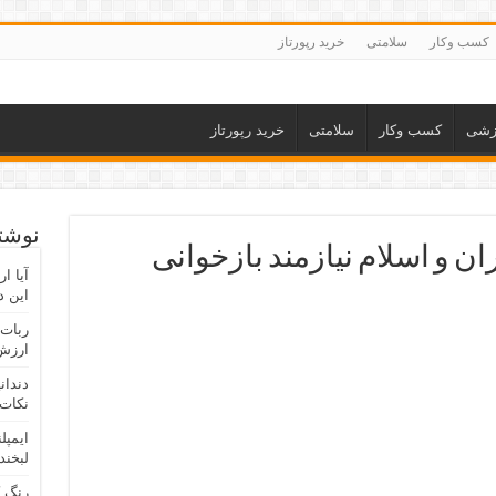
کسب وکار
سلامتی
خرید رپورتاز
زشی
کسب وکار
سلامتی
خرید رپورتاز
نوشته
۱۵ ساله ایران و اسلام نیازمند بازخوانی
آیا ا
این د
ربات 
ارزش 
دندان
نکات 
ایمپل
لبخند
رنگ 