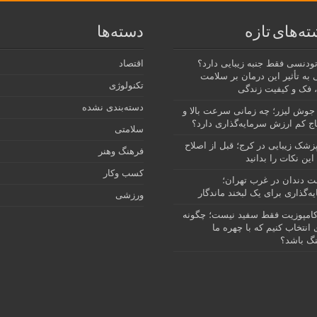
ته‌های تازه
دسته‌ها
رتودنسی فقط جنبه زیبایی دارد؟
اقتصاد
 به تأثیر این درمان بر سلامت
تکنولوژی
 فک و کیفیت زندگی
دسته‌بندی نشده
جوش لیزر؛ چه زمانی سرعت بالا و
ج کم ارزش سرمایه‌گذاری دارد؟
سلامتی
پزشک زیبایی در کرج؛ قبل از اصلاح
فرهنگ وهنر
این نکات را بدانید
کسب وکار
نت دندان در غرب تهران؛
ه‌گذاری برای یک لبخند ماندگار
ورزشی
امپوزیت فقط سفید نیست؛ چگونه
انتخاب کنیم که با چهره ما
گ باشد؟