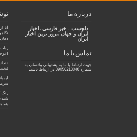
درباره ما
نوش
آیا ا
دلچسب - خبر فارسی ،اخبار
نگاهی
ایران و جهان ،بروز ترین اخبار
ایران
دهان،
ربات 
تماس با ما
اعوجا
دندان
جهت ارتباط با ما به پشتیبانی واتساپ به
لبخند 
شماره 09056213048 در ارتباط باشید
ایمپل
سرمای
رنگ ک
شیدی 
هماهن