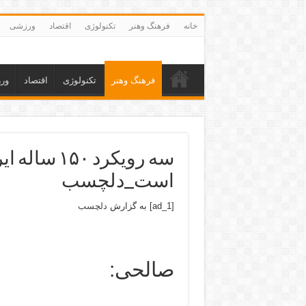
خانه
فرهنگ وهنر
تکنولوژی
اقتصاد
ورزشی
فرهنگ وهنر
تکنولوژی
اقتصاد
ور
سه رویکرد ۰
است_دلچسب
[ad_1] به گزارش
دلچسب
صالحی: