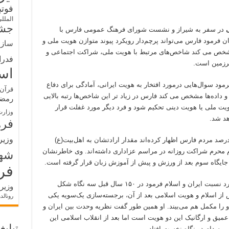
فوت
الملل
جشن
ی
در سفر به شیراز و نشست شورای فرهنگ عمومی فارس با
ن فرمود فارس می‌تواند پرچم‌دار رویکرد پیوند متوازن هویت ملی و
سازم
 مشخص می کند شاخص‌های مرتبط با هویت ملی، شراکت اجتماعی و
فدرا
سرزمین است.
اس
مود سوال‌هایی درمورد افتخار به هویت ایرانی، آمادگی برای دفاع
قرآن 
داده‌ها مشخص می کند فارس در زیاد تر این شاخص‌ها رتبه بالایی
رمض
هویت ملی یا هویت دینی تحکیم شود و فرد دیگر مورد غفلت قرار
وزارت
هد شد.
فره
وزیر
 قسمت شاخص‌های دینی، صالحی فرمود ۸۰ درصد مردم فارس اظهار کرده‌اند مقدار ارادتشان به اهل‌بیت(ع)
است و ۳۹ درصد نیز در ایام محرم شراکت روزانه در مراسم عزاداری داشته‌اند. وی خاطرنشان
شه
ایگاه سوم بعد از ورزش و پیش از آموزش زبان قرار گرفته است.
فر
وزیر ارشاد با اشاره به سه رویکرد تاریخی درمورد نسبت ایران و اسلام فرمود در ۱۵۰ سال قبل سه نگاه شکل
وزیر
از اسلام و هویت اسلامی بعد از آن، برجسته‌سازی یک‌سویه یکی
رونالد
و را مکمل هم می‌بیند. او همین طور گفت نظریه وحدت بین ایران و
عمیق و ارگانیک این دو هویت است اما بعد از انقلاب اسلامی این
به دام دو نگاه نخست افتادیم.