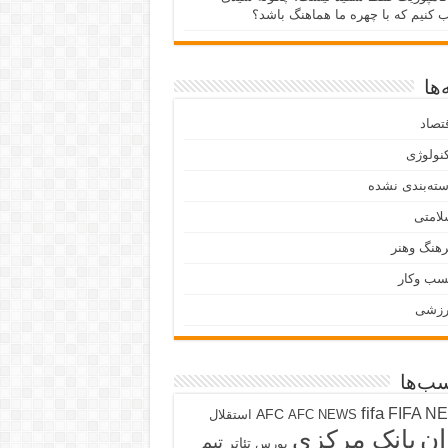
ب کنیم که با چهره ما هماهنگ باشد؟
ها
تصاد
نولوژی
ته‌بندی نشده
لامتی
هنگ وهنر
سب وکار
رزشی
ب‌ها
fifa
FIFA N
AFC
AFC NEWS
استقلال
ان
بانک مرکزی
تیم
تئاتر
بورس