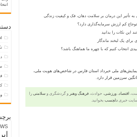
انتخا
 به تأثیر این درمان بر سلامت دهان، فک و کیفیت زندگی
وجاج کم ارزش سرمایه‌گذاری دارد؟
دسته‌
د این نکات را بدانید
اق
 برای یک لبخند ماندگار
تک
ی انتخاب کنیم که با چهره ما هماهنگ باشد؟
دس
س
ج پیمایش‌های ملی خبرداد استان فارس در شاخص‌های هویت ملی،
فر
نگین سرزمین قرار دارد.
ک
است،
اقتصاد
،
ورزشی
، حوادث،
فرهنگ وهنر
و گردشگری و
سلامتی
را
و
سایت خبری
دلچسب
بخوانید.
برچس
EWS
ایر