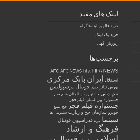
لینک های مفید
خرید فالوور اینستاگرام
خرید بک لینک
رپورتاژ آگهی
برچسب‌ها
fifa
FIFA NEWS
AFC
AFC NEWS
ایران
بانک مرکزی
استقلال
تیم فوتبال پرسپولیس
تئاتر
بورس
تیم ملی
جشنواره بین المللی فیلم فجر
جشنواره بین‌المللی فیلم فجر
جشنواره فیلم فجر
حج تمتع
سازمان حج و زیارت
خودرو
سلبریتی ها
سینما
فدراسیون فوتبال
غزه
فرهنگ و ارشاد
اسلامی
فوتبال
فیلم