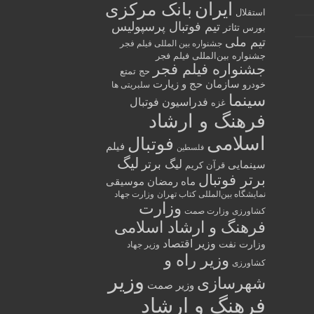
ایران
بانک مرکزی
استقلال
تیم فوتبال پرسپولیس
تئاتر
بورس
تیم ملی
جشنواره بین المللی فیلم فجر
جشنواره بین‌المللی فیلم فجر
جشنواره فیلم فجر
حج تمتع
سازمان حج و زیارت
خودرو
سلبریتی ها
سینما
فدراسیون فوتبال
غزه
فرهنگ و ارشاد
اسلامی
فوتبال
فیلم
فلسطین
لیگ
لیگ برتر
سینمایی
قرآن کریم
برتر فوتبال
ماه رمضان
موسیقی
نمایشگاه بین‌المللی کتاب تهران
وزارت جهاد
وزارت
کشاورزی
وزارت صمت
فرهنگ و ارشاد اسلامی
وزیر اقتصاد
وزارت نفت
وزیر جهاد
وزیر راه و
کشاورزی
وزیر
شهرسازی
وزیر صمت
فرهنگ و ارشاد