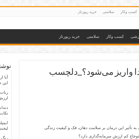
کسب وکار
سلامتی
خرید رپورتاز
زشی
کسب وکار
سلامتی
خرید رپورتاز
نوشته
ا واریز می‌شود؟_دلچسب
آیا ا
این د
ربات 
ارزش 
دندان
نکات 
ایمپل
 به تأثیر این درمان بر سلامت دهان، فک و کیفیت زندگی
لبخند
وجاج کم ارزش سرمایه‌گذاری دارد؟
رنگ 