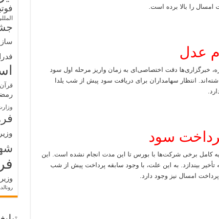
امسال را بالا برده است.
فوت
الملل
جشن
سازم
م عدل
فدرا
اس
ه، خبرگزاری‌ها دقت اختصاصی‌ای به زمان واریز مرحله اول سود
 عدل مربوط به کارکرد سال مالی ۱۴۰۳ داشته‌اند. انتظار سهامداران برای دریافت سود پیش از شب یلدا
قرآن 
رد.
رمض
وزارت
فره
پرداخت سود
وزیر
شه
ه کامل برخی شرکت‌ها با بورس تا این مدت انجام نشده است. این
فر
 تأخیر بیندازد. به این علت، با وجود سابقه پرداخت پیش از شب
 پرداخت امسال نیز وجود دارد.
وزیر
رونالد