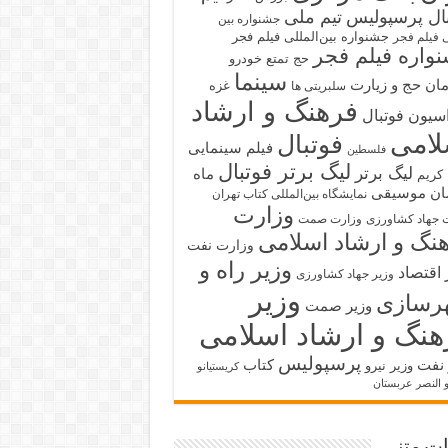
بال پرسپولیس
تیم ملی
جشنواره بین
جشنواره بین‌المللی فیلم فجر
ی فیلم فجر
واره فیلم فجر
حج تمتع
خودرو
سینما
ان حج و زیارت
غزه
سلبریتی ها
فرهنگ و ارشاد
سیون فوتبال
لامی
فوتبال
فیلم سینمایی
فلسطین
لیگ برتر فوتبال
لیگ برتر
ماه
کریم
ان
موسیقی
نمایشگاه بین‌المللی کتاب تهران
وزارت
 جهاد کشاورزی
وزارت صمت
نگ و ارشاد اسلامی
وزارت نفت
وزیر راه و
 اقتصاد
وزیر جهاد کشاورزی
وزیر
رسازی
وزیر صمت
هنگ و ارشاد اسلامی
پرسپولیس
 نفت
کتاب
وزیر نیرو
کریستیانو
و النصر عربستان