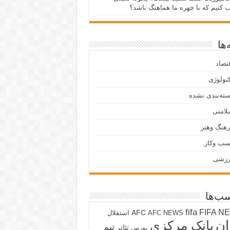
ب کنیم که با چهره ما هماهنگ باشد؟
ها
تصاد
نولوژی
ته‌بندی نشده
لامتی
هنگ وهنر
سب وکار
رزشی
ب‌ها
fifa
FIFA N
AFC
AFC NEWS
استقلال
ان
بانک مرکزی
تیم
تئاتر
بورس