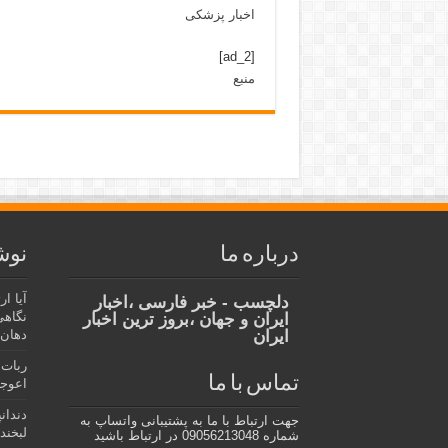
اخبار پزشکی
[ad_2]
منبع
درباره ما
نوش
آیا ا
دلچسب - خبر فارسی ،اخبار
نگاهی
ایران و جهان ،بروز ترین اخبار
ایران
دهان،
ربات 
تماس با ما
اعوجا
دندان
جهت ارتباط با ما به پشتیبانی واتساپ به
لبخند 
شماره 09056213048 در ارتباط باشید