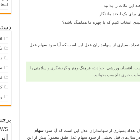
انتخا
د این نکات را بدانید
 برای یک لبخند ماندگار
ی انتخاب کنیم که با چهره ما هماهنگ باشد؟
دسته‌
اق
 تعداد بسیاری از سهامداران عدل این است که آیا سود سهام عدل
تک
دس
س
است،
اقتصاد
،
ورزشی
، حوادث،
فرهنگ وهنر
و گردشگری و
سلامتی
را
سایت خبری
دلچسب
بخوانید.
فر
ک
و
برچس
EWS
ل تعداد بسیاری از سهامداران عدل این است که آیا سود
سهام
ایر
 در سال‌های قبل بخشی از سود سهام عدل طبق معمولً پیش از این