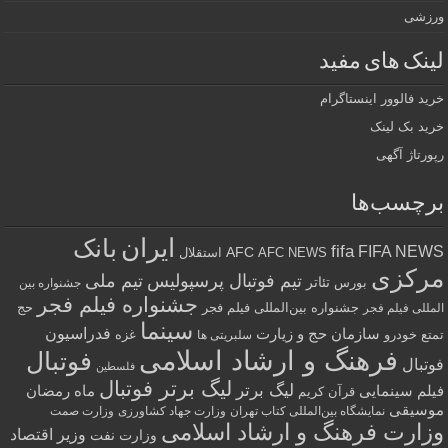
ورزشی
لینک های مفید
خرید فالوور اینستاگرام
خرید بک لینک
رپورتاژ آگهی
برچسب‌ها
ایران
بانک
fifa
FIFA NEWS
AFC
AFC NEWS
استقلال
مرکزی
تیم فوتبال پرسپولیس
تیم ملی
تئاتر
بورس
جشنواره بین
جشنواره فیلم فجر
جشنواره بین‌المللی فیلم فجر
حج
المللی فیلم فجر
سینما
فدراسیون
سازمان حج و زیارت
تمتع
خودرو
غزه
سلبریتی ها
فرهنگ و ارشاد اسلامی
فوتبال
فوتبال
فلسطین
لیگ برتر فوتبال
لیگ برتر
فیلم سینمایی
ماه رمضان
قرآن کریم
موسیقی
نمایشگاه بین‌المللی کتاب تهران
وزارت جهاد کشاورزی
وزارت صمت
وزارت فرهنگ و ارشاد اسلامی
وزیر اقتصاد
وزارت نفت