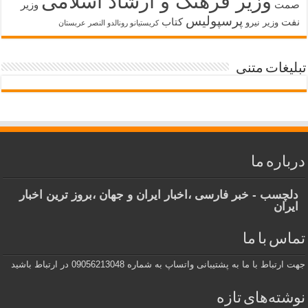
وزیر فرهنگ و ارشاد اسلامی
صمت
وزیر
پرسپولیس
نفت
کتاب
وزیر نیرو
کریستیانو رونالدو النصر عربستان
تبلیغات متنی
درباره ما
دلچسب - خبر فارسی ،اخبار ایران و جهان ،بروز ترین اخبار
ایران
تماس با ما
جهت ارتباط با ما به پشتیبانی واتساپ به شماره 09056213048 در ارتباط باشید
نوشته‌های تازه