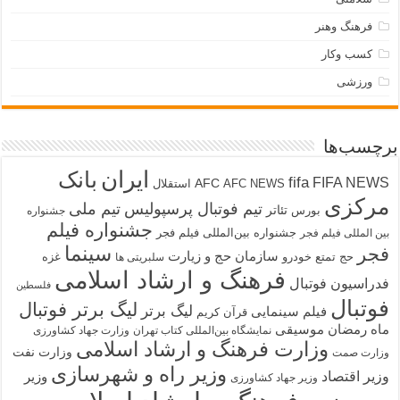
فرهنگ وهنر
کسب وکار
ورزشی
برچسب‌ها
ایران
بانک
fifa
FIFA NEWS
AFC
AFC NEWS
استقلال
مرکزی
تیم فوتبال پرسپولیس
تیم ملی
تئاتر
بورس
جشنواره
جشنواره فیلم
جشنواره بین‌المللی فیلم فجر
بین المللی فیلم فجر
سینما
فجر
سازمان حج و زیارت
حج تمتع
خودرو
غزه
سلبریتی ها
فرهنگ و ارشاد اسلامی
فدراسیون فوتبال
فلسطین
فوتبال
لیگ برتر فوتبال
لیگ برتر
فیلم سینمایی
قرآن کریم
ماه رمضان
موسیقی
نمایشگاه بین‌المللی کتاب تهران
وزارت جهاد کشاورزی
وزارت فرهنگ و ارشاد اسلامی
وزارت نفت
وزارت صمت
وزیر راه و شهرسازی
وزیر اقتصاد
وزیر
وزیر جهاد کشاورزی