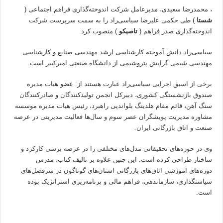
، محمدرضا سعیدی، مدیرعامل شرکت اندوخته‌گذاری فراهم اجتماعی (
شستا
) طی حکمی علیرضا سیاسی‌راد را به سمت سرپرست شرکت
اندوخته‌گذاری صدر فراهم (
تاصیکو
) منصوب کرد.
سیاسی‌راد دانش آموخته کارشناسی ارشد مهندسی صنایع و کارشناسی
مهندسی شیمی گرایش پتروشیمی از دانشگاه صنعتی امیرکبیر است.
برخی از اسبق اجرایی سیاسی‌راد عبارت هستند از: عضو هیات مدیره
صندوق بازنشستگی کشوری، دبیرکل انجمن تولیدکنندگان و صادرکنندگان
سنگ آهن، قائم مقام هلدینگ بلواندپی راهبرد، رئیس هیات مدیره موسسه
مشاوره مدیریت پویشگران عصر سوم و سال‌ها فعالیت مدیریتی در عرصه
صنعت و اتاق بازرگانی ایران.
وی در حوزه‌های تحقیقاتی مدل‌های مختلفی را در عرصه برسی کارکرد و
ساختار طراحی کرده است. این چنین علاوه بر تالیف کتاب، مدرس
دوره‌های آموزشی اتاق‌های بازرگانی استان‌های گوناگون در سرفصل‌های
سیاستگذاری، سازماندهی، فراهم مالی و برنامه‌ریزی استراتژیک بوده
است.