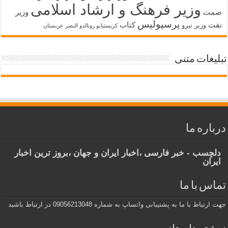
وزیر فرهنگ و ارشاد اسلامی
صمت
وزیر
پرسپولیس
نفت
کتاب
وزیر نیرو
کریستیانو رونالدو النصر عربستان
تبلیغات متنی
درباره ما
دلچسب - خبر فارسی ،اخبار ایران و جهان ،بروز ترین اخبار
ایران
تماس با ما
جهت ارتباط با ما به پشتیبانی واتساپ به شماره 09056213048 در ارتباط باشید