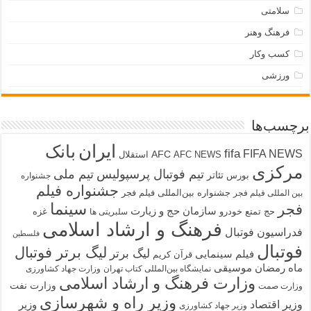
سلامتی
فرهنگ وهنر
کسب وکار
ورزشی
برچسب‌ها
ایران
بانک
fifa
FIFA NEWS
AFC
AFC NEWS
استقلال
مرکزی
تیم فوتبال پرسپولیس
تیم ملی
تئاتر
بورس
جشنواره
جشنواره فیلم
جشنواره بین‌المللی فیلم فجر
بین المللی فیلم فجر
سینما
فجر
سازمان حج و زیارت
حج تمتع
خودرو
غزه
سلبریتی ها
فرهنگ و ارشاد اسلامی
فدراسیون فوتبال
فلسطین
فوتبال
لیگ برتر فوتبال
لیگ برتر
فیلم سینمایی
قرآن کریم
ماه رمضان
موسیقی
نمایشگاه بین‌المللی کتاب تهران
وزارت جهاد کشاورزی
وزارت فرهنگ و ارشاد اسلامی
وزارت نفت
وزارت صمت
وزیر راه و شهرسازی
وزیر اقتصاد
وزیر
وزیر جهاد کشاورزی