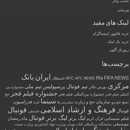
کسب وکار
ورزشی
لینک های مفید
خرید فالوور اینستاگرام
خرید بک لینک
رپورتاژ آگهی
برچسب‌ها
ایران
بانک
fifa
FIFA NEWS
AFC
AFC NEWS
استقلال
مرکزی
تیم فوتبال پرسپولیس
تیم ملی
تئاتر
بورس
جشنواره بین
جشنواره فیلم فجر
جشنواره بین‌المللی فیلم فجر
حج
المللی فیلم فجر
سینما
فدراسیون
سازمان حج و زیارت
تمتع
خودرو
غزه
سلبریتی ها
فرهنگ و ارشاد اسلامی
فوتبال
فوتبال
فلسطین
لیگ برتر فوتبال
لیگ برتر
فیلم سینمایی
ماه رمضان
قرآن کریم
موسیقی
نمایشگاه بین‌المللی کتاب تهران
وزارت جهاد کشاورزی
وزارت صمت