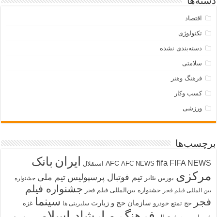
دسته‌ها
اقتصاد
تکنولوژی
دسته‌بندی نشده
سلامتی
فرهنگ وهنر
کسب وکار
ورزشی
برچسب‌ها
ایران
بانک
fifa
FIFA NEWS
AFC
AFC NEWS
استقلال
مرکزی
تیم فوتبال پرسپولیس
تیم ملی
تئاتر
بورس
جشنواره
جشنواره فیلم
جشنواره بین‌المللی فیلم فجر
بین المللی فیلم فجر
سینما
فجر
سازمان حج و زیارت
حج تمتع
خودرو
غزه
سلبریتی ها
فرهنگ و ارشاد اسلامی