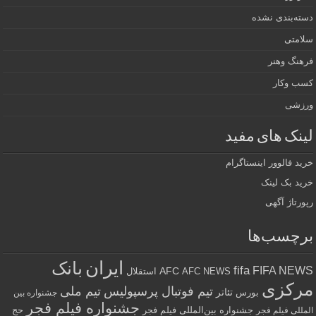
دسته‌بندی نشده
سلامتی
فرهنگ وهنر
کسب وکار
ورزشی
لینک های مفید
خرید فالوور اینستاگرام
خرید بک لینک
رپورتاژ آگهی
برچسب‌ها
ایران
بانک
fifa
FIFA NEWS
AFC
AFC NEWS
استقلال
مرکزی
تیم فوتبال پرسپولیس
تیم ملی
تئاتر
بورس
جشنواره بین
جشنواره فیلم فجر
جشنواره بین‌المللی فیلم فجر
حج
المللی فیلم فجر