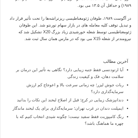
۱۹۸۹) و حداقل آن ۱۳.۵ می بود.
در آگوست ۱۹۸۹، طوفان ژئومغناطیسی ریزتراشه‌ها را تحت تأثیر قرار داد
و تبدیل توقف کلیه معامله های در بازار سهام تورنتو شد. این طوفان
ژئومغناطیسی توسط شعله خورشیدی زیاد بزرگ X20 تشکیل شد که
نیرومندتر از شعله X15 می بود که در مارس همان سال ثبت شد.
آخرین مطالب
آیا ارتودنسی فقط جنبه زیبایی دارد؟ نگاهی به تأثیر این درمان بر
سلامت دهان، فک و کیفیت زندگی
ربات جوش لیزر؛ چه زمانی سرعت بالا و اعوجاج کم ارزش
سرمایه‌گذاری دارد؟
دندانپزشک زیبایی در کرج؛ قبل از اصلاح لبخند این نکات را بدانید
ایمپلنت دندان در غرب تهران؛ سرمایه‌گذاری برای یک لبخند ماندگار
رنگ کامپوزیت فقط سفید نیست؛ چگونه شیدی انتخاب کنیم که با
چهره ما هماهنگ باشد؟