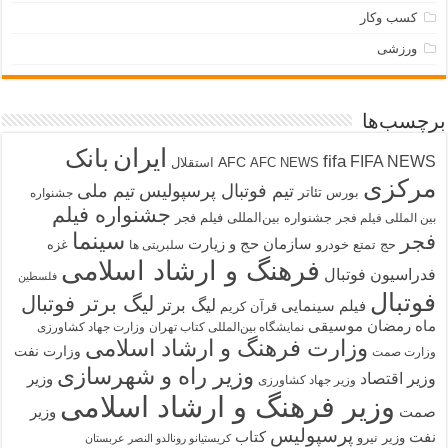
کسب وکار
ورزشی
برچسب‌ها
ایران
بانک
fifa
FIFA NEWS
AFC
AFC NEWS
استقلال
مرکزی
تیم فوتبال پرسپولیس
تیم ملی
تئاتر
بورس
جشنواره
جشنواره فیلم
جشنواره بین‌المللی فیلم فجر
بین المللی فیلم فجر
سینما
فجر
سازمان حج و زیارت
حج تمتع
خودرو
غزه
سلبریتی ها
فرهنگ و ارشاد اسلامی
فدراسیون فوتبال
فلسطین
فوتبال
لیگ برتر فوتبال
لیگ برتر
فیلم سینمایی
قرآن کریم
ماه رمضان
موسیقی
نمایشگاه بین‌المللی کتاب تهران
وزارت جهاد کشاورزی
وزارت فرهنگ و ارشاد اسلامی
وزارت نفت
وزارت صمت
وزیر راه و شهرسازی
وزیر اقتصاد
وزیر
وزیر جهاد کشاورزی
وزیر فرهنگ و ارشاد اسلامی
صمت
وزیر
پرسپولیس
نفت
کتاب
وزیر نیرو
کریستیانو رونالدو النصر عربستان