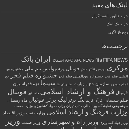
لینک های مفید
خرید فالوور اینستاگرام
خرید بک لینک
رپورتاژ آگهی
برچسب‌ها
ایران
بانک
fifa
FIFA NEWS
AFC
AFC NEWS
استقلال
مرکزی
تیم فوتبال پرسپولیس
تیم ملی
تئاتر
بورس
جشنواره بین
جشنواره فیلم فجر
جشنواره بین‌المللی فیلم فجر
حج
المللی فیلم فجر
سینما
فدراسیون
سازمان حج و زیارت
تمتع
خودرو
غزه
سلبریتی ها
فرهنگ و ارشاد اسلامی
فوتبال
فوتبال
فلسطین
لیگ برتر فوتبال
لیگ برتر
فیلم سینمایی
ماه رمضان
قرآن کریم
موسیقی
نمایشگاه بین‌المللی کتاب تهران
وزارت جهاد کشاورزی
وزارت صمت
وزارت فرهنگ و ارشاد اسلامی
وزیر اقتصاد
وزارت نفت
وزیر
وزیر راه و شهرسازی
وزیر صمت
وزیر جهاد کشاورزی