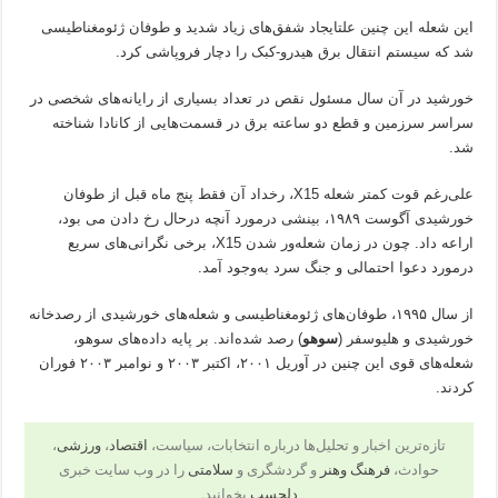
این شعله این چنین علتایجاد شفق‌های زیاد شدید و طوفان ژئومغناطیسی
شد که سیستم انتقال برق هیدرو-کبک را دچار فروپاشی کرد.
خورشید در آن سال مسئول نقص در تعداد بسیاری از رایانه‌های شخصی در
سراسر سرزمین و قطع دو ساعته برق در قسمت‌هایی از کانادا شناخته‌
شد.
علی‌رغم قوت کمتر شعله X15، رخداد آن فقط پنج ماه قبل از طوفان
خورشیدی آگوست ۱۹۸۹، بینشی درمورد آنچه درحال رخ دادن‌ می بود،
اراعه داد. چون در زمان شعله‌ور شدن‌ X15، برخی نگرانی‌های سریع
درمورد دعوا احتمالی و جنگ سرد به‌وجود آمد.
از سال ۱۹۹۵، طوفان‌های ژئومغناطیسی و شعله‌های خورشیدی از رصدخانه
خورشیدی و هلیوسفر (
سوهو
) رصد شده‌اند. بر پایه داده‌های سوهو،
شعله‌های قوی این چنین در آوریل ۲۰۰۱، اکتبر ۲۰۰۳ و نوامبر ۲۰۰۳ فوران
کردند.
تازه‌ترین اخبار و تحلیل‌ها درباره انتخابات، سیاست،
اقتصاد
،
ورزشی
،
حوادث،
فرهنگ وهنر
و گردشگری و
سلامتی
را در وب سایت خبری
دلچسب
بخوانید.